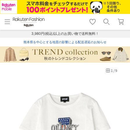
menu
home
search
favorite_border
shopping_cart
lock_outline
メニュー
トップ
検索
お気に入り
カート
ログイン
3,980円(税込)以上のお買い物で送料無料！
熊本県を中心とする地震の影響による配送遅延のお知らせ
1
/
9