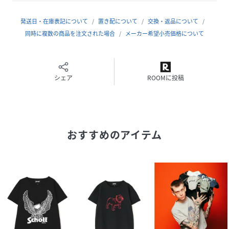
ショットの兄弟によって始まった。
当初はレインコートを作る工場だったが、1928年に世界で初
発送日・在庫表記について
置き配について
交換・返品について
めてフロントジッパーを採用したライダースジャケット
同時に複数の商品を注文された場合
メーカー希望小売価格について
「Perfecto」シリーズを発売。
ボタン仕様しかなかった当時、画期的なジャケットとして話
題となり、その後のライダース史に大きな影響を与えた。
そして、Schottの名を世界に知らしめたのが50年代に発表
シェア
ROOMに投稿
された星型のスタッズをエポレットに配した伝説のモデ
ル"ワンスター"だ。
ラモーンズやセックスピストルズをはじめ、多くのアーティ
ストやモーターサイクリストに支持され、時代を超えた永遠
おすすめのアイテム
の定番として今なお多くの人々を魅了する。
最近では定番モデルだけでなく、カジュアルラインも充実さ
せるなど、常に時代に合わせて進化を遂げる革新性も忘れな
い。
ライダースの歴史は永遠にSchottとともにある。
性別タイプ
キッズ