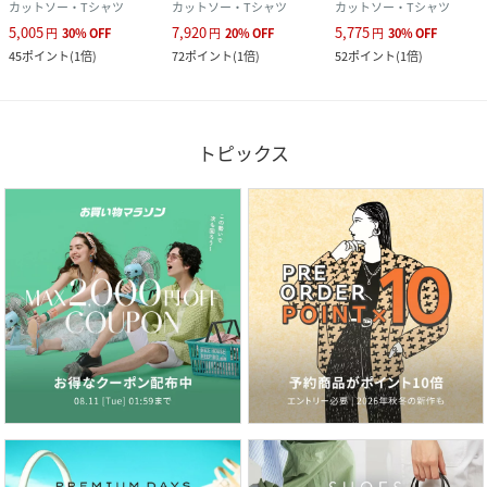
カットソー・Tシャツ
カットソー・Tシャツ
カットソー・Tシャツ
5,005
7,920
5,775
円
30
%
OFF
円
20
%
OFF
円
30
%
OFF
45
ポイント
(
1倍
)
72
ポイント
(
1倍
)
52
ポイント
(
1倍
)
トピックス