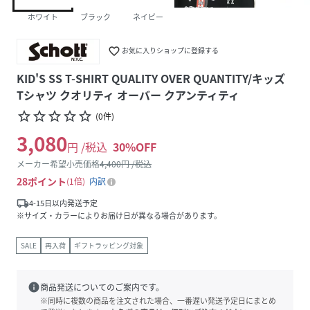
ホワイト
ブラック
ネイビー
favorite_border
お気に入りショップに登録する
KID'S SS T-SHIRT QUALITY OVER QUANTITY/キッズ
Tシャツ クオリティ オーバー クアンティティ
star_border
star_border
star_border
star_border
star_border
(
0
件
)
3,080
円 /税込
30
%OFF
メーカー希望小売価格
4,400
円 /税込
28
ポイント
1倍
内訳
local_shipping
4-15日以内発送予定
※サイズ・カラーによりお届け日が異なる場合があります。
SALE
再入荷
ギフトラッピング対象
info
商品発送についてのご案内です。
※同時に複数の商品を注文された場合、一番遅い発送予定日にまとめ