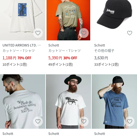
UNITED ARROWS LTD. OUTLET
Schott
Schott
カットソー・Tシャツ
カットソー・Tシャツ
その他の帽子
1,188
5,390
3,630
円
70
%
OFF
円
30
%
OFF
円
10
ポイント
(
1倍
)
49
ポイント
(
1倍
)
33
ポイント
(
1倍
)
Schott
Schott
Schott