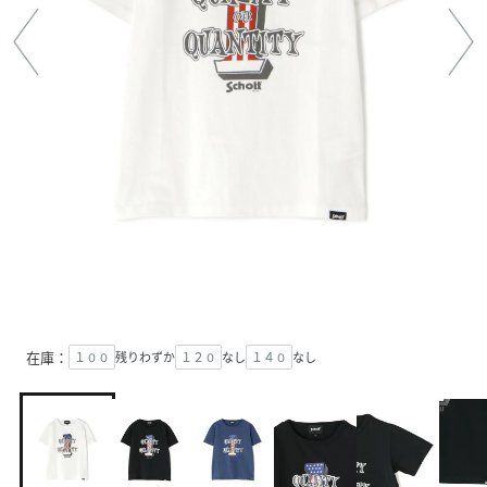
在庫：
１００
残りわずか
１２０
なし
１４０
なし