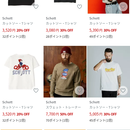
原産国
中国製
素材
(本体)コットン100%
Schott
Schott
Schott
(リブ部分)コットン100%
カットソー・Tシャツ
カットソー・Tシャツ
カットソー・Tシャツ
3,520
3,080
5,390
円
20
%
OFF
円
30
%
OFF
円
30
%
OFF
サイズ
１００、１２０、１４０
32
ポイント
(
1倍
)
28
ポイント
(
1倍
)
49
ポイント
(
1倍
)
クリーニング
洗濯機可、ドライクリーニング不可
品番
NW9285_782
(
782-5134951-010-30 NW9285
)
Schott
Schott
Schott
カットソー・Tシャツ
スウェット・トレーナー
カットソー・Tシャツ
3,520
7,700
5,005
円
20
%
OFF
円
50
%
OFF
円
30
%
OFF
32
ポイント
(
1倍
)
70
ポイント
(
1倍
)
45
ポイント
(
1倍
)