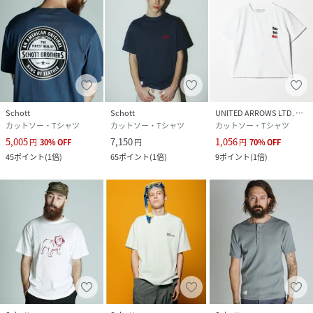
Schott
Schott
UNITED ARROWS LTD. OUTLET
カットソー・Tシャツ
カットソー・Tシャツ
カットソー・Tシャツ
5,005
7,150
1,056
円
30
%
OFF
円
円
70
%
OFF
45
ポイント
(
1倍
)
65
ポイント
(
1倍
)
9
ポイント
(
1倍
)