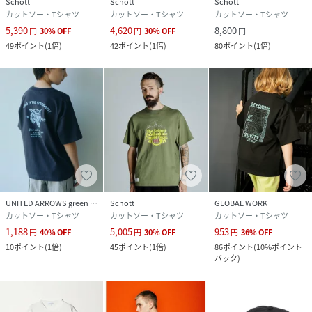
Schott
Schott
Schott
カットソー・Tシャツ
カットソー・Tシャツ
カットソー・Tシャツ
5,390
4,620
8,800
円
30
%
OFF
円
30
%
OFF
円
49
ポイント
(
1倍
)
42
ポイント
(
1倍
)
80
ポイント
(
1倍
)
UNITED ARROWS green label relaxing
Schott
GLOBAL WORK
カットソー・Tシャツ
カットソー・Tシャツ
カットソー・Tシャツ
1,188
5,005
953
円
40
%
OFF
円
30
%
OFF
円
36
%
OFF
10
ポイント
(
1倍
)
45
ポイント
(
1倍
)
86
ポイント
(
10%ポイント
バック
)