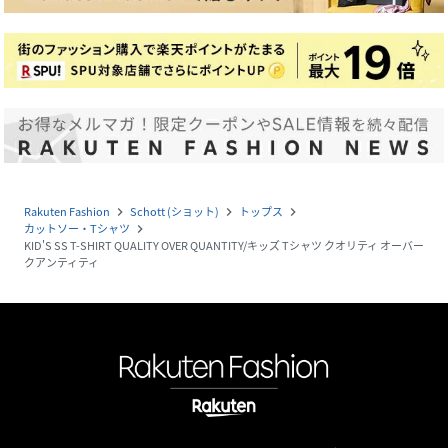
Rakuten Fashion
Schott (ショット)
トップス
navigate_next
navigate_next
navigate_next
カットソー・Tシャツ
navigate_next
KID'S SS T-SHIRT QUALITY OVER QUANTITY/キッズ Tシャツ クオリティ オーバー
クアンティティ