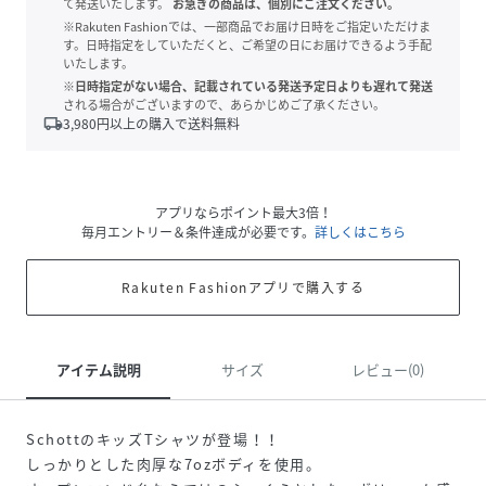
て発送いたします。
お急ぎの商品は、個別にご注文ください。
※Rakuten Fashionでは、一部商品でお届け日時をご指定いただけま
す。日時指定をしていただくと、ご希望の日にお届けできるよう手配
いたします。
※日時指定がない場合、記載されている発送予定日よりも遅れて発送
される場合がございますので、あらかじめご了承ください。
local_shipping
3,980
円以上の購入で送料無料
アプリならポイント最大3倍！
毎月エントリー＆条件達成が必要です。
詳しくはこちら
Rakuten Fashionアプリで購入する
アイテム説明
サイズ
レビュー(0)
SchottのキッズTシャツが登場！！
しっかりとした肉厚な7ozボディを使用。