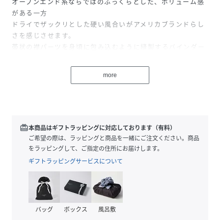
オープンエンド糸ならではのふっくらとした、ボリューム感
がある一方
ドライでザックリとした硬い風合いがアメリカブランドらし
さを感じさせます。
帯状の襟パーツを身頃に包み込むように縫製するバインダー
ネックを採用。
肉厚なボディに引けを取らないヘビーユーズできる仕様。
more
白度をあえて抑えて、インクジェットプリントを施すこと
で、
ボディのカラーを損なうことなく、自然に馴染むプリントを
実現しています。
redeem
本商品はギフトラッピングに対応しております（有料）
この技法により、Tシャツの元のカラーを活かしつつ、デザイ
ご希望の際は、ラッピングと商品を一緒にご注文ください。商品
ンがしっかりと引き立ちます。
をラッピングして、ご指定の住所にお届けします。
白引きがないため、プリントの色味がボディの色と調和し、
ギフトラッピングサービスについて
まるで一体化したような仕上がりになります。
【Schott/ショット】
ライダースジャケットの代名詞ともいえるSchottの歴史は、
バッグ
ボックス
風呂敷
1913年、ニューヨークでアーヴィン・ショット、ジャック・