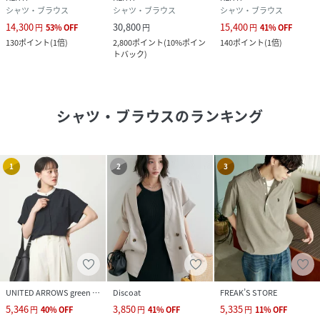
シャツ・ブラウス
シャツ・ブラウス
シャツ・ブラウス
14,300
30,800
15,400
円
53
%
OFF
円
円
41
%
OFF
130
ポイント
(
1倍
)
2,800
ポイント
(
10%ポイン
140
ポイント
(
1倍
)
トバック
)
シャツ・ブラウス
のランキング
1
2
3
UNITED ARROWS green label relaxing
Discoat
FREAK’S STORE
5,346
3,850
5,335
円
40
%
OFF
円
41
%
OFF
円
11
%
OFF