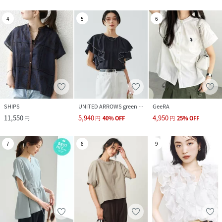
4
5
6
SHIPS
UNITED ARROWS green label relaxing
GeeRA
11,550
5,940
4,950
円
円
40
%
OFF
円
25
%
OFF
7
8
9