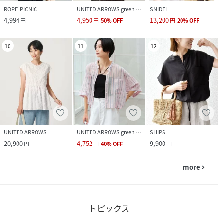
ROPE' PICNIC
UNITED ARROWS green label relaxing
SNIDEL
4,994
4,950
13,200
円
円
50
%
OFF
円
20
%
OFF
10
11
12
UNITED ARROWS
UNITED ARROWS green label relaxing
SHIPS
20,900
4,752
9,900
円
円
40
%
OFF
円
more
navigate_next
トピックス