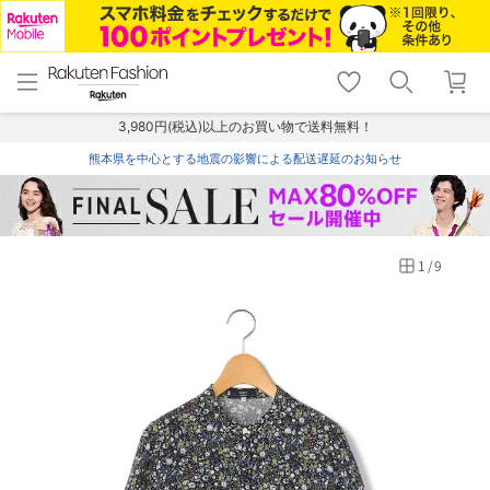
menu
home
search
favorite_border
shopping_cart
lock_outline
メニュー
トップ
検索
お気に入り
カート
ログイン
3,980円(税込)以上のお買い物で送料無料！
熊本県を中心とする地震の影響による配送遅延のお知らせ
1
/
9