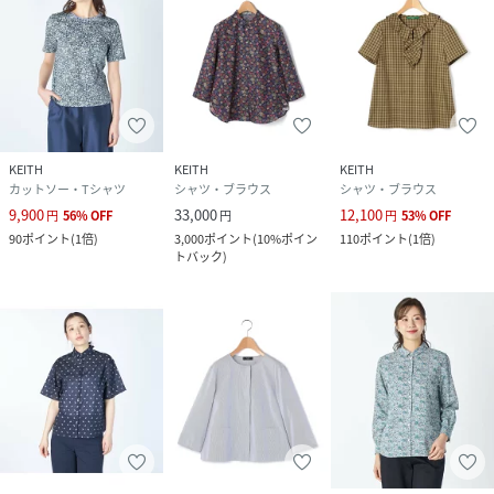
KEITH
KEITH
KEITH
カットソー・Tシャツ
シャツ・ブラウス
シャツ・ブラウス
9,900
33,000
12,100
円
56
%
OFF
円
円
53
%
OFF
90
ポイント
(
1倍
)
3,000
ポイント
(
10%ポイン
110
ポイント
(
1倍
)
トバック
)