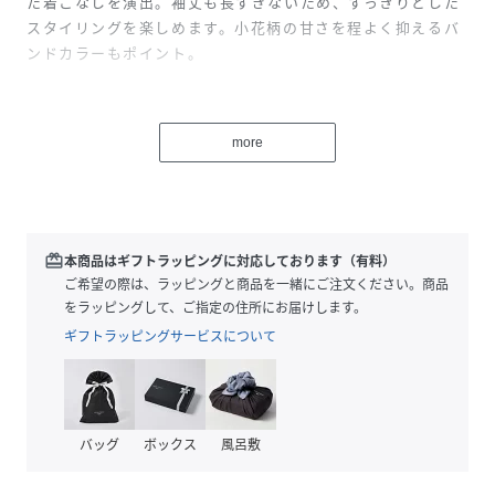
た着こなしを演出。袖丈も長すぎないため、すっきりとした
スタイリングを楽しめます。小花柄の甘さを程よく抑えるバ
ンドカラーもポイント。
※商品画像はサンプルを使用しているため、実際の商品と色
味などの仕様が異なる場合がございます。予めご了承くださ
more
い。
性別タイプ
レディース
redeem
本商品はギフトラッピングに対応しております（有料）
原産国
中国
ご希望の際は、ラッピングと商品を一緒にご注文ください。商品
をラッピングして、ご指定の住所にお届けします。
素材
キュプラ55% レーヨン45%
ギフトラッピングサービスについて
サイズ
42、44、48
品番
NW8653_78278253272031
(
78278253272031-39-42 NW8653
)
バッグ
ボックス
風呂敷