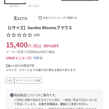
ネイビー
ベージュ
favorite_border
お気に入りショップに登録する
【Lサイズ】Garden Bloomsブラウス
star_border
star_border
star_border
star_border
star_border
(
0
件
)
15,400
円 /税込
45
%OFF
メーカー希望小売価格
28,050
円 /税込
140
ポイント
1倍
内訳
local_shipping
4-14日以内発送予定
※サイズ・カラーによりお届け日が異なる場合があります。
SALE
ギフトラッピング対象
info
商品発送についてのご案内です。
※同時に複数の商品を注文された場合、一番遅い発送予定日にまとめ
て発送いたします。
お急ぎの商品は、個別にご注文ください。