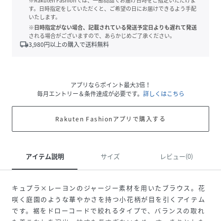
※Rakuten Fashionでは、一部商品でお届け日時をご指定いただけま
す。日時指定をしていただくと、ご希望の日にお届けできるよう手配
いたします。
※日時指定がない場合、記載されている発送予定日よりも遅れて発送
される場合がございますので、あらかじめご了承ください。
local_shipping
3,980
円以上の購入で送料無料
アプリならポイント最大3倍！
毎月エントリー＆条件達成が必要です。
詳しくはこちら
Rakuten Fashionアプリで購入する
アイテム説明
サイズ
レビュー(0)
キュプラ×レーヨンのジャージー素材を用いたブラウス。花
咲く庭園のような華やかさを持つ小花柄が目を引くアイテム
です。裾をドローコードで絞れるタイプで、バランスの取れ