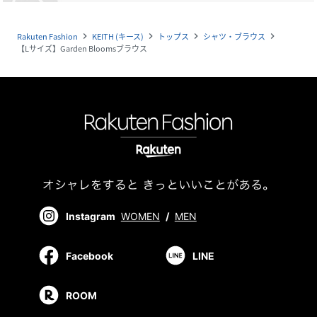
Rakuten Fashion
KEITH (キース)
トップス
シャツ・ブラウス
navigate_next
navigate_next
navigate_next
navigate_next
【Lサイズ】Garden Bloomsブラウス
Instagram
WOMEN
/
MEN
Facebook
LINE
ROOM