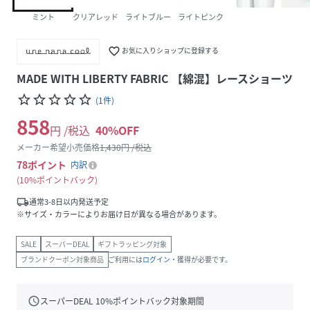
ミント
クリアレッド
ライトブルー
ライトピンク
favorite_border
お気に入りショップに登録する
MADE WITH LIBERTY FABRIC 【綿混】レースショーツ
star_border
star_border
star_border
star_border
star_border
(
1
件
)
858
円 /税込
40
%OFF
メーカー希望小売価格
1,430
円 /税込
78
ポイント
内訳
10%ポイントバック
local_shipping
通常3-8日以内発送予定
※サイズ・カラーによりお届け日が異なる場合があります。
SALE
スーパーDEAL
ギフトラッピング対象
ブランドクーポン対象商品
ご利用には
ログイン
・獲得が必要です。
schedule
スーパーDEAL
10
%ポイントバック対象期間