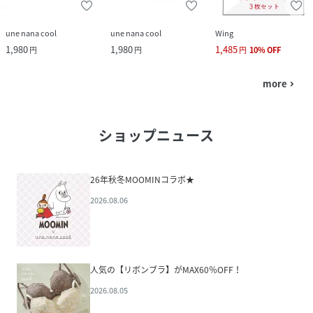
une nana cool
une nana cool
Wing
1,980
1,980
1,485
円
円
円
10
%
OFF
more
navigate_next
ショップニュース
26年秋冬MOOMINコラボ★
2026.08.06
人気の【リボンブラ】がMAX60％OFF！
2026.08.05