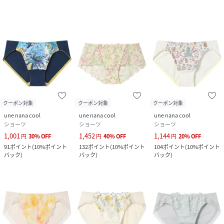
クリーニング
洗濯機可(ネット使用）
品番
NW8223_LF1081
(
LF1081-GY-M NW8223
)
クーポン対象
クーポン対象
クーポン対象
une nana cool
une nana cool
une nana cool
ショーツ
ショーツ
ショーツ
1,001
1,452
1,144
円
30
%
OFF
円
40
%
OFF
円
20
%
OFF
91
ポイント
(
10%ポイント
132
ポイント
(
10%ポイント
104
ポイント
(
10%ポイント
バック
)
バック
)
バック
)