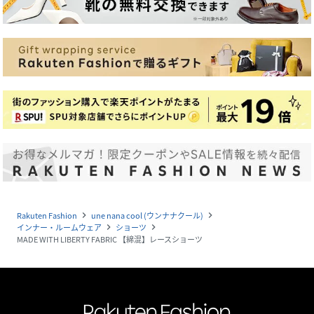
Rakuten Fashion
une nana cool (ウンナナクール)
navigate_next
navigate_next
インナー・ルームウェア
ショーツ
navigate_next
navigate_next
MADE WITH LIBERTY FABRIC 【綿混】レースショーツ