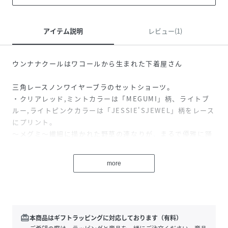
アイテム説明
レビュー(1)
ウンナナクールはワコールから生まれた下着屋さん
三角レースノンワイヤーブラのセットショーツ。
・クリアレッド,ミントカラーは「MEGUMI」柄、ライトブ
ルー,ライトピンクカラーは「JESSIE'SJEWEL」柄をレース
にプリント。
～メグミ～繊細に描かれた野草の連なりが、まるで優雅に踊
っているかのように見える柄です。
～ジェシーズ・ジュエル～繊細な円形の花のパターンのブロ
more
ーチは装飾的なネックレスのメダリオンを連想させる柄で
す。
・バックチュールがフリルになってひらりと踊ってキュー
ト。
redeem
本商品はギフトラッピングに対応しております（有料）
・肌側は綿混生地を使用しているので、やさしい肌ざわり。