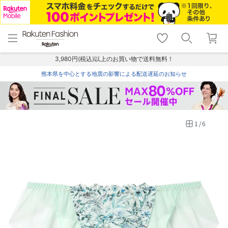
menu
home
search
favorite_border
shopping_cart
lock_outline
メニュー
トップ
検索
お気に入り
カート
ログイン
3,980円(税込)以上のお買い物で送料無料！
熊本県を中心とする地震の影響による配送遅延のお知らせ
1
/
6