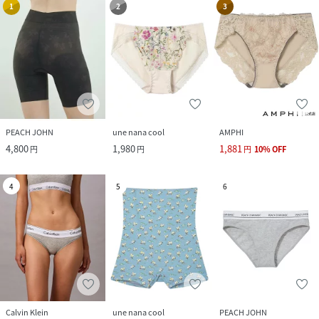
1
2
3
PEACH JOHN
une nana cool
AMPHI
4,800
1,980
1,881
円
円
円
10
%
OFF
4
5
6
Calvin Klein
une nana cool
PEACH JOHN