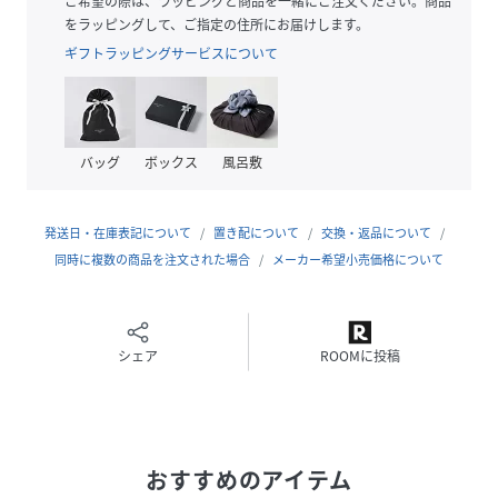
ご希望の際は、ラッピングと商品を一緒にご注文ください。商品
をラッピングして、ご指定の住所にお届けします。
------------------------------------------------------
ギフトラッピングサービスについて
LIBERTYFABRICS
1875年創業の英国リバティが手掛けるテキスタイルブランド
「リバティ・ファブリックス」。
繊細で流動的な線で描かれ、独特の色彩が特徴のプリント生
バッグ
ボックス
風呂敷
地が世界中で愛されています。
------------------------------------------------------
発送日・在庫表記について
置き配について
交換・返品について
品番:LF1081
同時に複数の商品を注文された場合
メーカー希望小売価格について
洗濯機可(ネット使用）
性別タイプ
レディース
シェア
ROOMに投稿
原産国
ベトナム製(企画/日本)
素材
ナイロン, ポリエステル, その他
おすすめのアイテム
サイズ
M、L