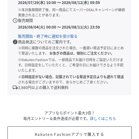
2026/07/29(水) 10:00
〜
2026/08/12(水) 09:59
※本対象期間終了後、同一商品にてスーパーDEALキャンペーンが継続
実施されることがあります。
schedule
販売期間
2026/08/04(火) 00:00
〜
2026/08/11(火) 23:59
販売開始・終了時に通知を受け取る
info
商品発送についてのご案内です。
※同時に複数の商品を注文された場合、一番遅い発送予定日にまとめ
て発送いたします。
お急ぎの商品は、個別にご注文ください。
※Rakuten Fashionでは、一部商品でお届け日時をご指定いただけま
す。日時指定をしていただくと、ご希望の日にお届けできるよう手配
いたします。
※日時指定がない場合、記載されている発送予定日よりも遅れて発送
される場合がございますので、あらかじめご了承ください。
local_shipping
3,980
円以上の購入で送料無料
アプリならポイント最大3倍！
毎月エントリー＆条件達成が必要です。
詳しくはこちら
Rakuten Fashionアプリで購入する