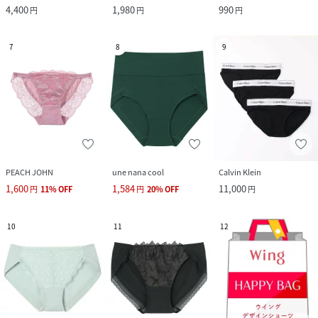
4,400
1,980
990
円
円
円
7
8
9
PEACH JOHN
une nana cool
Calvin Klein
1,600
1,584
11,000
円
11
%
OFF
円
20
%
OFF
円
10
11
12