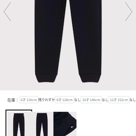
在庫：
6才 116cm
残りわずか
8才 128cm
なし
10才 140cm
なし
12才 152cm
なし