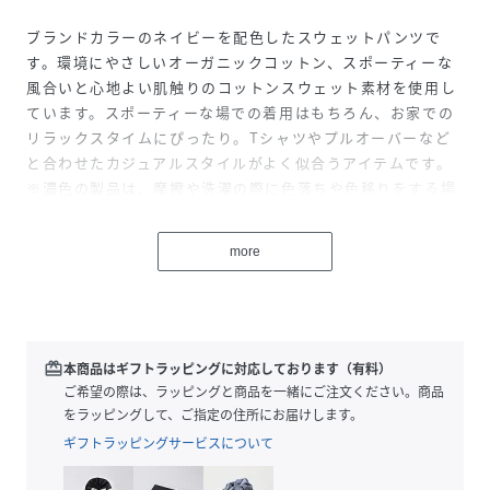
ブランドカラーのネイビーを配色したスウェットパンツで
す。環境にやさしいオーガニックコットン、スポーティーな
風合いと心地よい肌触りのコットンスウェット素材を使用し
ています。スポーティーな場での着用はもちろん、お家での
リラックスタイムにぴったり。Tシャツやプルオーバーなど
と合わせたカジュアルスタイルがよく似合うアイテムです。
※濃色の製品は、摩擦や洗濯の際に色落ちや色移りをする場
合があります。中性洗剤で単独洗いをしてください。
more
性別タイプ
キッズ
原産国
チュニジア
redeem
本商品はギフトラッピングに対応しております（有料）
素材
100%綿
ご希望の際は、ラッピングと商品を一緒にご注文ください。商品
をラッピングして、ご指定の住所にお届けします。
サイズ
6才 116cm、8才 128cm、10才 140cm、12才
152cm
ギフトラッピングサービスについて
品番
NW5226_A0D0YB