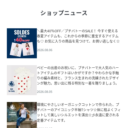
ショップニュース
＼最大40％OFF／プチバトーのSALE！ 今すぐ使える
春夏アイテムも、これからの季節に重宝するアイテム
も♡ お気に入りの商品を見つけて、お買い逃しなく☆
2026.08.06
ベビーの出産のお祝いに、プチバトーで大人気のハー
トアイテムのギフトはいかがですか？やわらかな手触
りの編み素材と、フランス生まれの洗練されたデザイ
ンが魅力。思い出に残る特別な一着を贈りましょう。
2026.08.05
環境にやさしいオーガニックコットンで作られた、プ
チバトーのアイコニック半袖Tシャツ☆体に程よくフィ
ットして美しいシルエットを演出☆彡永遠に愛される
定番アイテムです。