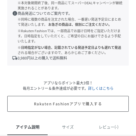
※本対象期間終了後、同一商品にてスーパーDEALキャンペーンが継続
実施されることがあります。
info
商品発送についてのご案内です。
※同時に複数の商品を注文された場合、一番遅い発送予定日にまとめ
て発送いたします。
お急ぎの商品は、個別にご注文ください。
※Rakuten Fashionでは、一部商品でお届け日時をご指定いただけま
す。日時指定をしていただくと、ご希望の日にお届けできるよう手配
いたします。
※日時指定がない場合、記載されている発送予定日よりも遅れて発送
される場合がございますので、あらかじめご了承ください。
local_shipping
3,980
円以上の購入で送料無料
アプリならポイント最大3倍！
毎月エントリー＆条件達成が必要です。
詳しくはこちら
Rakuten Fashionアプリで購入する
アイテム説明
サイズ
レビュー(-)