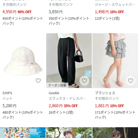
その他のパンツ
その他のパンツ
ジャージ・スウェットパンツ
4,950
3,850
1,498
円
40
%
OFF
円
円
16
%
OFF
450
ポイント
(
10%ポイント
350
ポイント
(
10%ポイント
13
ポイント
(
1倍
)
バック
)
バック
)
クーポン対象
SHIPS
GeeRA
ブランシェス
ハット
スラックス・ドレスパンツ
その他のパンツ
5,280
2,860
1,881
円
円
35
%
OFF
円
10
%
OFF
480
ポイント
(
10%ポイント
26
ポイント
(
1倍
)
171
ポイント
(
10%ポイント
バック
)
バック
)