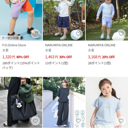
クーポン対象
F.O.Online Store
NARUMIYA ONLINE
NARUMIYA ONLINE
水着
水着
水着
1,320
1,463
3,168
円
40
%
OFF
円
30
%
OFF
円
20
%
OFF
180
ポイント
(
15%ポイント
13
ポイント
(
1倍
)
28
ポイント
(
1倍
)
バック
)