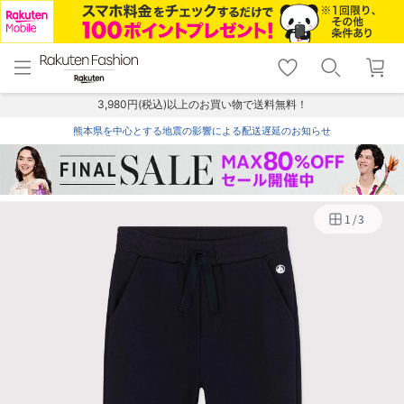
menu
home
search
favorite_border
shopping_cart
lock_outline
メニュー
トップ
検索
お気に入り
カート
ログイン
3,980円(税込)以上のお買い物で送料無料！
熊本県を中心とする地震の影響による配送遅延のお知らせ
1
/
3