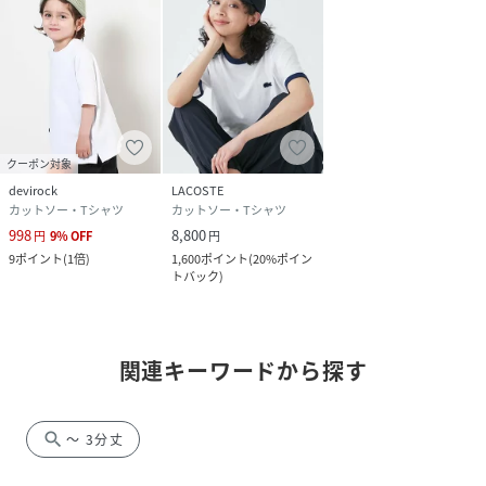
クーポン対象
devirock
LACOSTE
カットソー・Tシャツ
カットソー・Tシャツ
998
8,800
円
9
%
OFF
円
9
ポイント
(
1倍
)
1,600
ポイント
(
20%ポイン
トバック
)
関連キーワードから探す
search
～ 3分丈