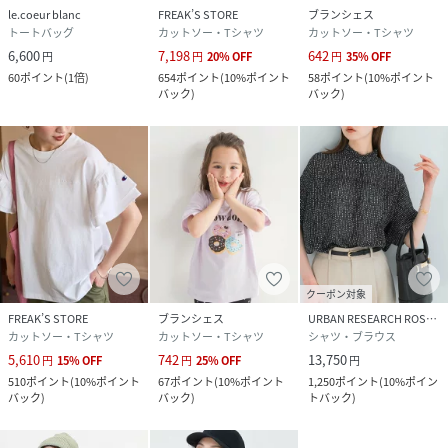
le.coeur blanc
FREAK’S STORE
ブランシェス
トートバッグ
カットソー・Tシャツ
カットソー・Tシャツ
6,600
7,198
642
円
円
20
%
OFF
円
35
%
OFF
60
ポイント
(
1倍
)
654
ポイント
(
10%ポイント
58
ポイント
(
10%ポイント
バック
)
バック
)
クーポン対象
FREAK’S STORE
ブランシェス
URBAN RESEARCH ROSSO
カットソー・Tシャツ
カットソー・Tシャツ
シャツ・ブラウス
5,610
742
13,750
円
15
%
OFF
円
25
%
OFF
円
510
ポイント
(
10%ポイント
67
ポイント
(
10%ポイント
1,250
ポイント
(
10%ポイン
バック
)
バック
)
トバック
)