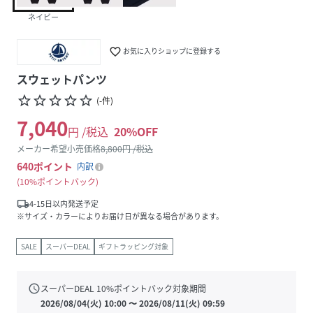
ネイビー
favorite_border
お気に入りショップに登録する
スウェットパンツ
star_border
star_border
star_border
star_border
star_border
(
-
件
)
7,040
円 /税込
20
%OFF
メーカー希望小売価格
8,800
円 /税込
640
ポイント
内訳
10%ポイントバック
local_shipping
4-15日以内発送予定
※サイズ・カラーによりお届け日が異なる場合があります。
SALE
スーパーDEAL
ギフトラッピング対象
schedule
スーパーDEAL
10
%ポイントバック対象期間
2026/08/04(火) 10:00
〜
2026/08/11(火) 09:59