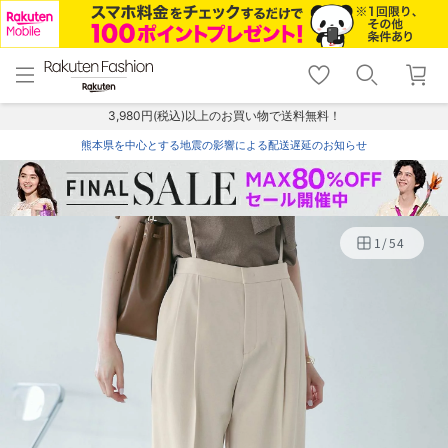
menu
home
search
favorite_border
shopping_cart
lock_outline
メニュー
トップ
検索
お気に入り
カート
ログイン
3,980円(税込)以上のお買い物で送料無料！
熊本県を中心とする地震の影響による配送遅延のお知らせ
1
/
54