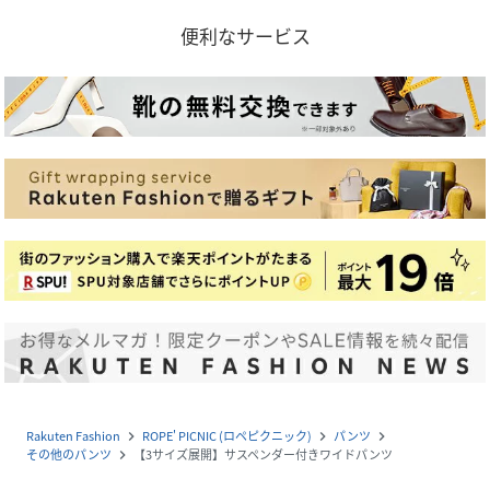
便利なサービス
Rakuten Fashion
ROPE' PICNIC (ロペピクニック)
パンツ
navigate_next
navigate_next
navigate_next
その他のパンツ
【3サイズ展開】サスペンダー付きワイドパンツ
navigate_next