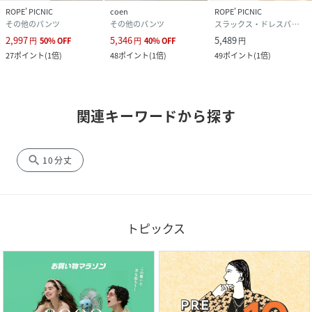
ROPE' PICNIC
coen
ROPE' PICNIC
その他のパンツ
その他のパンツ
スラックス・ドレスパンツ
2,997
5,346
5,489
円
50
%
OFF
円
40
%
OFF
円
27
ポイント
(
1倍
)
48
ポイント
(
1倍
)
49
ポイント
(
1倍
)
関連キーワードから探す
search
10分丈
トピックス