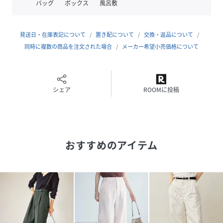
バッグ
ボックス
風呂敷
ポケット:あり、後ろポケットはフェイク
その他仕様:サスペンダー取り外し可能、サスペンダーサイズ
調節可能
発送日・在庫表記について
置き配について
交換・返品について
ウエスト:後ろゴム
同時に複数の商品を注文された場合
メーカー希望小売価格について
季節:春・夏・秋
-----------------------------
※撮影時の光、お使いのモニター環境によって色の見え方が
違う場合がございます。
シェア
ROOMに投稿
※モデル身長:165cm着用サイズ:38
性別タイプ
レディース
おすすめのアイテム
原産国
ブラック（01）：中国｜グレー（07）：中国｜
グレー系（09）：中国｜ベージュ（27）：中国
素材
ブラック（01）：ポリエステル 64% レーヨン
32% ポリウレタン 4%｜グレー（07）：ポリエ
ステル 64% レーヨン 32% ポリウレタン 4%｜
グレー系（09）：ポリエステル 64% レーヨン
32% ポリウレタン 4%｜ベージュ（27）：ポリ