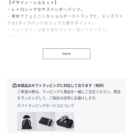
【デザイン・シルエット】
・レトロシックなサスペンダーパンツ。
・華奢でフェミニンなショルダーストラップと、メンズライ
クな2タックパンツのミックス感がポイント。
・ベルトラインは後ろ側がギャザー使いですっきり。
【カラー】
・カラーによって柄が異なります。
ブラック(01)グレー系(08)ベージュ(27):無地
more
グレー(07):ストライプ
【スタイリングポイント】
・シアーなトップス合わせで女性らしいスタイリングに。
・ボーダーシャツでマリンテイストに仕上げるのもおすす
め。
redeem
本商品はギフトラッピングに対応しております（有料）
・ハイカットスニーカーやローファーと好相性。
ご希望の際は、ラッピングと商品を一緒にご注文ください。商品
-----------------------------
をラッピングして、ご指定の住所にお届けします。
裏地:なし
ギフトラッピングサービスについて
透け感:なし
伸縮性:あり
生地感・厚さ:普通
ファスナー:あり