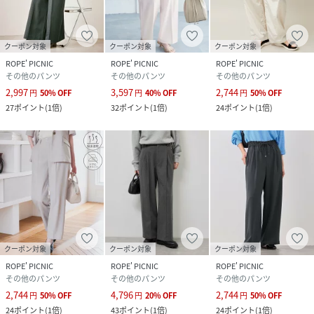
エステル 64% レーヨン 32% ポリウレタン 4%
サイズ
36、38、40
クーポン対象
クーポン対象
クーポン対象
ROPE' PICNIC
ROPE' PICNIC
ROPE' PICNIC
クリーニング
ブラック（01）：
その他のパンツ
その他のパンツ
その他のパンツ
グレー（07）：
グレー系（09）：
2,997
3,597
2,744
円
50
%
OFF
円
40
%
OFF
円
50
%
OFF
ベージュ（27）：
27
ポイント
(
1倍
)
32
ポイント
(
1倍
)
24
ポイント
(
1倍
)
品番
NW4991_GDS15120
(
GDS15120-27-210 NW4991
)
クーポン対象
クーポン対象
クーポン対象
ROPE' PICNIC
ROPE' PICNIC
ROPE' PICNIC
その他のパンツ
その他のパンツ
その他のパンツ
2,744
4,796
2,744
円
50
%
OFF
円
20
%
OFF
円
50
%
OFF
24
ポイント
(
1倍
)
43
ポイント
(
1倍
)
24
ポイント
(
1倍
)