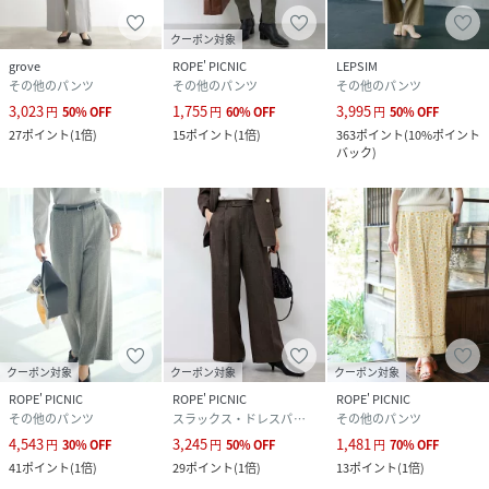
クーポン対象
grove
ROPE' PICNIC
LEPSIM
その他のパンツ
その他のパンツ
その他のパンツ
3,023
1,755
3,995
円
50
%
OFF
円
60
%
OFF
円
50
%
OFF
27
ポイント
(
1倍
)
15
ポイント
(
1倍
)
363
ポイント
(
10%ポイント
バック
)
クーポン対象
クーポン対象
クーポン対象
ROPE' PICNIC
ROPE' PICNIC
ROPE' PICNIC
その他のパンツ
スラックス・ドレスパンツ
その他のパンツ
4,543
3,245
1,481
円
30
%
OFF
円
50
%
OFF
円
70
%
OFF
41
ポイント
(
1倍
)
29
ポイント
(
1倍
)
13
ポイント
(
1倍
)