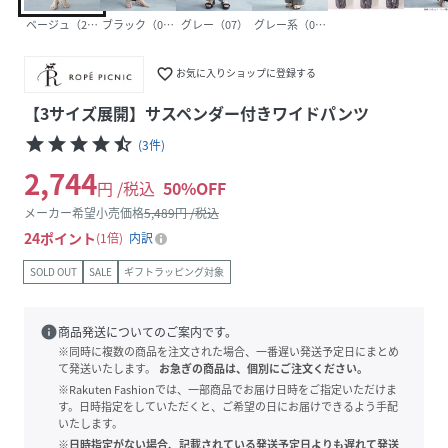
ベージュ（27）
ブラック（01）
グレー（07）
グレー系（09）
favorite_border
お気に入りショップに登録する
【3サイズ展開】サスペンダー付きワイドパンツ
star
star
star
star
star_half
(
3
件
)
2,744
円 /税込
50
%OFF
メーカー希望小売価格
5,489
円 /税込
24
ポイント
1倍
内訳
SOLD OUT
SALE
ギフトラッピング対象
info
商品発送についてのご案内です。
※同時に複数の商品を注文された場合、一番遅い発送予定日にまとめ
て発送いたします。
お急ぎの商品は、個別にご注文ください。
※Rakuten Fashionでは、一部商品でお届け日時をご指定いただけま
す。日時指定をしていただくと、ご希望の日にお届けできるよう手配
いたします。
※日時指定がない場合、記載されている発送予定日よりも遅れて発送