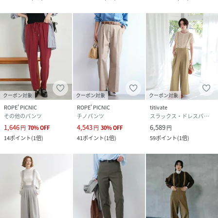
クーポン対象
クーポン対象
クーポン対象
ROPE' PICNIC
ROPE' PICNIC
titivate
その他のパンツ
チノパンツ
スラックス・ドレスパンツ
1,646
4,543
6,589
円
70
%
OFF
円
30
%
OFF
円
14
ポイント
(
1倍
)
41
ポイント
(
1倍
)
59
ポイント
(
1倍
)