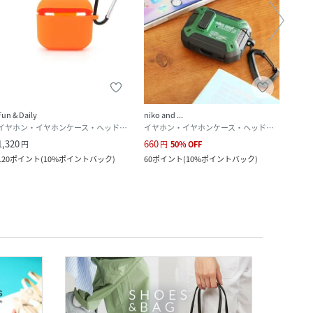
Fun & Daily
niko and ...
LAKO
イヤホン・イヤホンケース・ヘッドフォン
イヤホン・イヤホンケース・ヘッドフォン
1,320
660
2,090
円
円
50
%
OFF
120
ポイント
(
10%ポイントバック
)
60
ポイント
(
10%ポイントバック
)
190
ポ