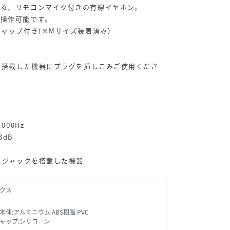
める、リモコンマイク付きの有線イヤホン。
で操作可能です。
キャップ付き(※Mサイズ装着済み)
クを搭載した機器にプラグを挿しこみご使用くださ
000Hz
3dB
ミニジャックを搭載した機器
クス
体:アルミニウム ABS樹脂 PVC
ャップ:シリコーン