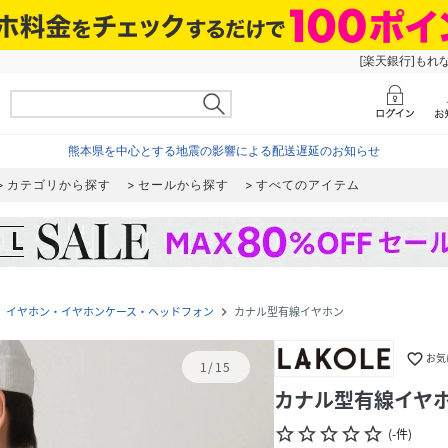
[楽天銀行]もれ
熊本県を中心とする地震の影響による配送遅延のお知らせ
カテゴリから探す
セールから探す
すべてのアイテム
イヤホン・イヤホンケース・ヘッドフォン
カナル型有線イヤホン
next
navigate_next
favorite_border
お気
1
/
15
カナル型有線イヤ
star_border
star_border
star_border
star_border
star_border
(
-
件
)