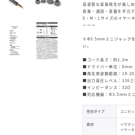
高音質な音楽再生が楽し
音楽・通話・音量を手元
S・M・Lサイズのイヤー
ーーー
※Φ3.5mmミニジャッ
い。
■コード長さ：約1.2m
■ドライバー単位：8mm
■再生周波数範囲：18-20.
■出力音圧レベル：116±
■インピーダンス：32Ω
■対応機器：Φ3.5mm
性別タイプ
ユニセッ
素材
イヤホン本
イヤーキ