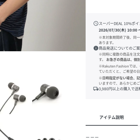
schedule
スーパーDEAL
10
%ポイ
2026/07/30(木) 10:00
※本対象期間終了後、同一
あります。
info
商品発送についてのご案
※同時に複数の商品を注文
す。
お急ぎの商品は、個
※Rakuten Fashi
ていただくと、ご希望の日
※日時指定がない場合、記
いますので、あらかじめご
local_shipping
3,980
円以上の購入で送
アイテム説明
ーーー