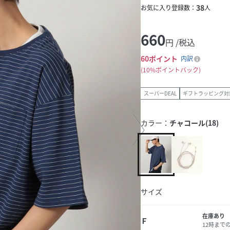
38
お気に入り登録数：
人
660
円 /税込
60
ポイント
内訳
10%ポイントバック
スーパーDEAL
ギフトラッピング対
カラー：
チャコール(18)
サイズ
在庫あり
Ｆ
12時まで