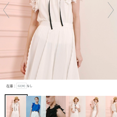
在庫：
02(M)
なし