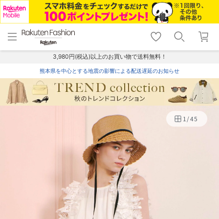
menu
home
search
favorite_border
shopping_cart
lock_outline
メニュー
トップ
検索
お気に入り
カート
ログイン
3,980円(税込)以上のお買い物で送料無料！
熊本県を中心とする地震の影響による配送遅延のお知らせ
1
/
45