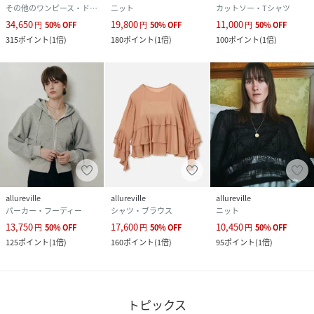
その他のワンピース・ドレス
ニット
カットソー・Tシャツ
34,650
19,800
11,000
円
50
%
OFF
円
50
%
OFF
円
50
%
OFF
315
ポイント
(
1倍
)
180
ポイント
(
1倍
)
100
ポイント
(
1倍
)
allureville
allureville
allureville
パーカー・フーディー
シャツ・ブラウス
ニット
13,750
17,600
10,450
円
50
%
OFF
円
50
%
OFF
円
50
%
OFF
125
ポイント
(
1倍
)
160
ポイント
(
1倍
)
95
ポイント
(
1倍
)
トピックス