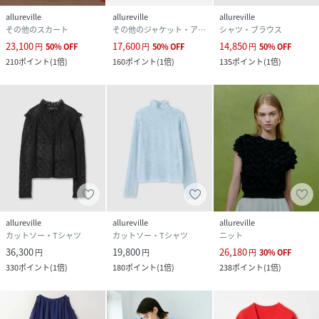
allureville
allureville
allureville
その他のスカート
その他のジャケット・アウター
シャツ・ブラウス
23,100
17,600
14,850
円
50
%
OFF
円
50
%
OFF
円
50
%
OFF
210
ポイント
(
1倍
)
160
ポイント
(
1倍
)
135
ポイント
(
1倍
)
allureville
allureville
allureville
カットソー・Tシャツ
カットソー・Tシャツ
ニット
36,300
19,800
26,180
円
円
円
30
%
OFF
330
ポイント
(
1倍
)
180
ポイント
(
1倍
)
238
ポイント
(
1倍
)