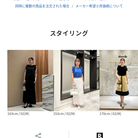
※照明の関係により、実際よりも色味が違って見える場合が
同時に複数の商品を注文された場合
メーカー希望小売価格について
ございます。
またパソコン・スマートフォンなどの環境により、製品と画
像のカラーが異なる場合もございます。
スタイリング
予めご了承ください。
性別タイプ
レディース
原産国
中国
素材
本体:再生繊維(セルロース)75% アセテート25%
レース:ポリエステル100%
サイズ
02(M)
クリーニング
手洗い|漂白不可|タンブル乾燥不可|自然乾燥|ア
163cm / 02(M)
153cm / 02(M)
170cm / 02(M)
イロン仕上げ可|ドライ可|ウエットクリーニング
可
品番
NV8257_21251016230