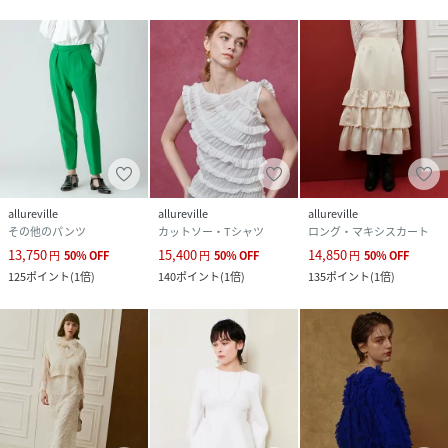
allureville
allureville
allureville
その他のパンツ
カットソー・Tシャツ
ロング・マキシスカート
13,750
15,400
14,850
円
50
%
OFF
円
50
%
OFF
円
50
%
OFF
125
ポイント
(
1倍
)
140
ポイント
(
1倍
)
135
ポイント
(
1倍
)