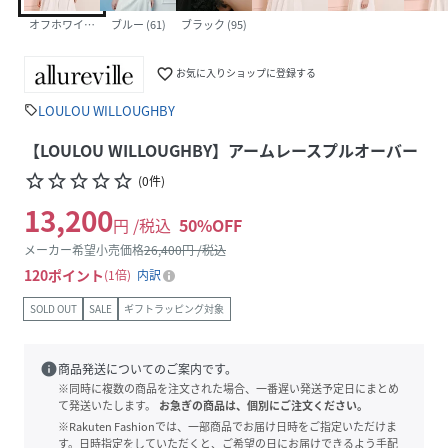
オフホワイト (02)
ブルー (61)
ブラック (95)
favorite_border
お気に入りショップに登録する
LOULOU WILLOUGHBY
sell
【LOULOU WILLOUGHBY】アームレースプルオーバー
star_border
star_border
star_border
star_border
star_border
(
0
件
)
13,200
円 /税込
50
%OFF
メーカー希望小売価格
26,400
円 /税込
120
ポイント
1倍
内訳
SOLD OUT
SALE
ギフトラッピング対象
info
商品発送についてのご案内です。
※同時に複数の商品を注文された場合、一番遅い発送予定日にまとめ
て発送いたします。
お急ぎの商品は、個別にご注文ください。
※Rakuten Fashionでは、一部商品でお届け日時をご指定いただけま
す。日時指定をしていただくと、ご希望の日にお届けできるよう手配