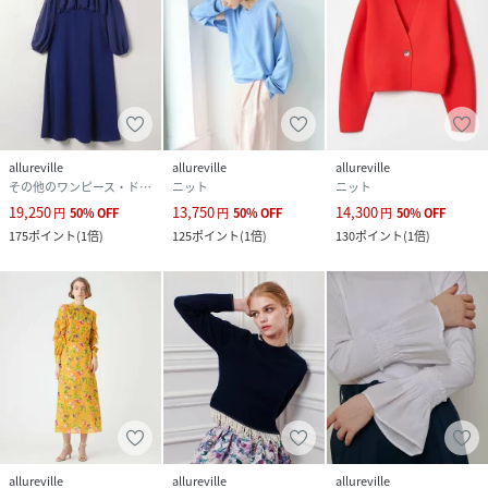
allureville
allureville
allureville
その他のワンピース・ドレス
ニット
ニット
19,250
13,750
14,300
円
50
%
OFF
円
50
%
OFF
円
50
%
OFF
175
ポイント
(
1倍
)
125
ポイント
(
1倍
)
130
ポイント
(
1倍
)
allureville
allureville
allureville