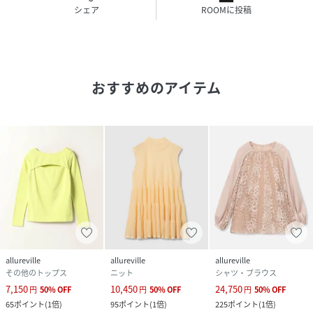
(
21251016230-02-020 NV8257
)
シェア
ROOMに投稿
おすすめのアイテム
allureville
allureville
allureville
その他のトップス
ニット
シャツ・ブラウス
7,150
10,450
24,750
円
50
%
OFF
円
50
%
OFF
円
50
%
OFF
65
ポイント
(
1倍
)
95
ポイント
(
1倍
)
225
ポイント
(
1倍
)