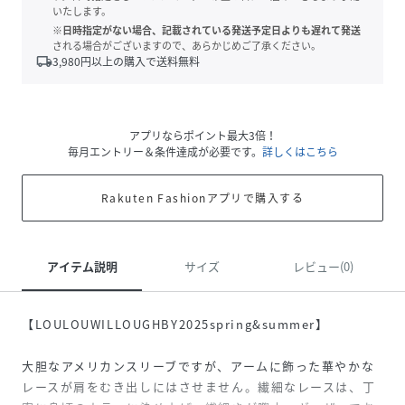
いたします。
※日時指定がない場合、記載されている発送予定日よりも遅れて発送
される場合がございますので、あらかじめご了承ください。
local_shipping
3,980
円以上の購入で送料無料
アプリならポイント最大3倍！
毎月エントリー＆条件達成が必要です。
詳しくはこちら
Rakuten Fashionアプリで購入する
アイテム説明
サイズ
レビュー(0)
【LOULOUWILLOUGHBY2025spring&summer】
大胆なアメリカンスリーブですが、アームに飾った華やかな
レースが肩をむき出しにはさせません。繊細なレースは、丁