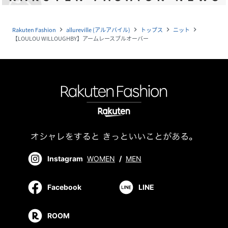
Rakuten Fashion
allureville (アルアバイル)
トップス
ニット
navigate_next
navigate_next
navigate_next
navigate_next
【LOULOU WILLOUGHBY】アームレースプルオーバー
Instagram
WOMEN
/
MEN
Facebook
LINE
ROOM