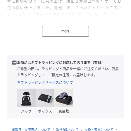
寧に身頃のカラーに染め上げ、繊細さが際立つギャザーでお
花の様に仕上げました。胸元にあしらったギャザーから広が
るAラインシルエットで体に張り付かず、涼し気。ヴィスコ
ースとリヨセル混紡で、サラサラの優しい肌触り。
more
【スタッフコメント】
レースがポイントの着痩せプルオーバー。
トレンドのアメリカンスリーブも肩を覆うレースデザイン
で、
挑戦していただきやすいです。
redeem
本商品はギフトラッピングに対応しております（有料）
レースのボリューム感が肩周りを華奢に見せてくれるように
ご希望の際は、ラッピングと商品を一緒にご注文ください。商品
感じ、
をラッピングして、ご指定の住所にお届けします。
肩から二の腕にかけて着痩せ効果になります。
ギフトラッピングサービスについて
丸みを帯びたレースではないので甘すぎずに、
モードな着こなしがお好きな方にもおすすめ。
ボディーは柔らかくさらさらとした清涼感のある生地で
これからの暑い時期にぴったりです。
バッグ
ボックス
風呂敷
※ご自宅でお洗濯可能
発送日・在庫表記について
置き配について
交換・返品について