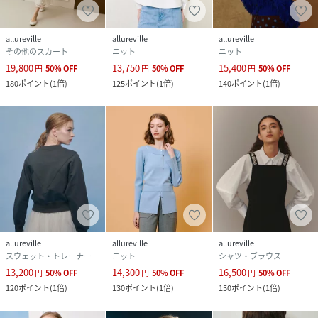
allureville
allureville
allureville
その他のスカート
ニット
ニット
19,800
13,750
15,400
円
50
%
OFF
円
50
%
OFF
円
50
%
OFF
180
ポイント
(
1倍
)
125
ポイント
(
1倍
)
140
ポイント
(
1倍
)
allureville
allureville
allureville
スウェット・トレーナー
ニット
シャツ・ブラウス
13,200
14,300
16,500
円
50
%
OFF
円
50
%
OFF
円
50
%
OFF
120
ポイント
(
1倍
)
130
ポイント
(
1倍
)
150
ポイント
(
1倍
)