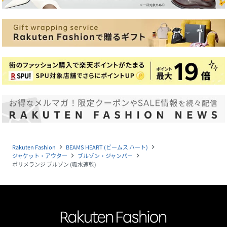
Rakuten Fashion
BEAMS HEART (ビームス ハート)
navigate_next
navigate_next
ジャケット・アウター
ブルゾン・ジャンパー
navigate_next
navigate_next
ポリメランジ ブルゾン (吸水速乾)