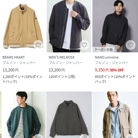
クーポン対象
BEAMS HEART
MEN'S MELROSE
NANO universe
ブルゾン・ジャンパー
ブルゾン・ジャンパー
ブルゾン・ジャンパー
13,200
13,200
9,350
円
円
円
50
%
OFF
1,200
ポイント
(
10%ポイン
120
ポイント
(
1倍
)
850
ポイント
(
10%ポイント
トバック
)
バック
)