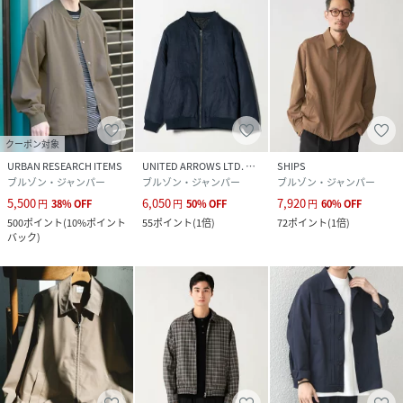
クーポン対象
URBAN RESEARCH ITEMS
UNITED ARROWS LTD. OUTLET
SHIPS
ブルゾン・ジャンパー
ブルゾン・ジャンパー
ブルゾン・ジャンパー
5,500
6,050
7,920
円
38
%
OFF
円
50
%
OFF
円
60
%
OFF
500
ポイント
(
10%ポイント
55
ポイント
(
1倍
)
72
ポイント
(
1倍
)
バック
)