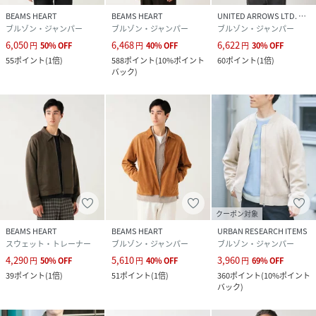
原産国
中国製
BEAMS HEART
BEAMS HEART
UNITED ARROWS LTD. OUTLET
ブルゾン・ジャンパー
ブルゾン・ジャンパー
ブルゾン・ジャンパー
6,050
6,468
6,622
素材
ポリエステル100
円
50
%
OFF
円
40
%
OFF
円
30
%
OFF
%
55
ポイント
(
1倍
)
588
ポイント
(
10%ポイント
60
ポイント
(
1倍
)
バック
)
サイズ
S、M、L
品番
NV8181_42
(
42-18-0094-639-79-16 NV8181
)
クーポン対象
BEAMS HEART
BEAMS HEART
URBAN RESEARCH ITEMS
スウェット・トレーナー
ブルゾン・ジャンパー
ブルゾン・ジャンパー
4,290
5,610
3,960
円
50
%
OFF
円
40
%
OFF
円
69
%
OFF
39
ポイント
(
1倍
)
51
ポイント
(
1倍
)
360
ポイント
(
10%ポイント
バック
)