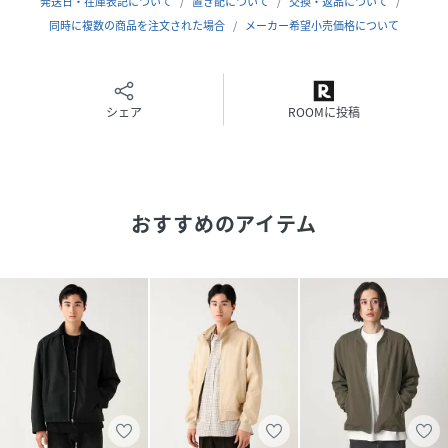
スのとれたリラックスフィットです。動きやすさとスタイリ
発送日・在庫表記について
置き配について
交換・返品について
ッシュなシルエットを両立し、快適な着心地を実現していま
同時に複数の商品を注文された場合
メーカー希望小売価格について
す。
■素材
シェア
ROOMに投稿
FLAIRTEX（フレアテックス）を採用し、麻のようなナチュ
ラルな風合いを表現しながら、ポリエステルならではの機能
性をプラス。汗や水分を素早く吸収し拡散する吸水速乾性に
優れ、春夏シーズンを快適に過ごせる素材です。
おすすめのアイテム
(BEIGE)H:183cmC:80W:68H:89.5Size:L
(NAVY)H:183cmC:91W:70H:92Size:L
※着用画像は光の当たり具合やパソコンなどの閲覧環境によ
って、実際の色味と異なって見える場合がございます。※商
品の色味は商品単体で撮影した画像をご参照ください。
[H:183cmC:91W:70H:92Size:L]
性別タイプ
メンズ