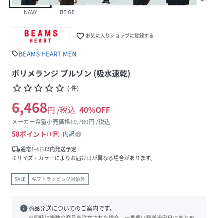
NAVY
BEIGE
favorite_border
お気に入りショップに登録する
BEAMS HEART MEN
sell
ポリメランジ ブルゾン (吸水速乾)
star_border
star_border
star_border
star_border
star_border
(
-
件
)
6,468
円 /税込
40
%OFF
メーカー希望小売価格
10,780
円 /税込
58
ポイント
1倍
内訳
local_shipping
通常1-4日以内発送予定
※サイズ・カラーによりお届け日が異なる場合があります。
SALE
ギフトラッピング対象外
info
商品発送についてのご案内です。
※同時に複数の商品を注文された場合、一番遅い発送予定日にまとめ