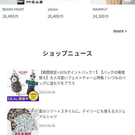
BEAMS HEART
adidas
MAMMUT
26,400
26,400
24,200
円
円
円
more
navigate_next
ショップニュース
【期間限定+10％ポイントバック！】【バッグの模様
替え】大人可愛いフェルトチャーム特集！いつものバ
ッグに温もりをプラス
2026.08.06
夏のリゾートスタイルに。デイリーにも使えるカジュ
アルシャツ
2026.08.06