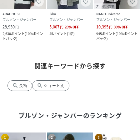
クーポン対象
ABAHOUSE
ikka
NANO universe
ブルゾン・ジャンパー
ブルゾン・ジャンパー
ブルゾン・ジャンパー
28,930
5,007
10,395
円
円
20
%
OFF
円
30
%
OFF
2,630
ポイント
(
10%ポイン
45
ポイント
(
1倍
)
945
ポイント
(
10%ポイント
トバック
)
バック
)
関連キーワードから探す
search
search
長袖
ショート丈
ブルゾン・ジャンパー
のランキング
1
2
3