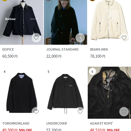
EDIFICE
JOURNAL STANDARD
BEAMS MEN
60,500
22,000
78,100
円
円
円
4
5
6
TOMORROWLAND
UNDERCOVER
ADAM ET ROPE'
49,500
57,200
48,510
円
50
%
OFF
円
円
30
%
OFF