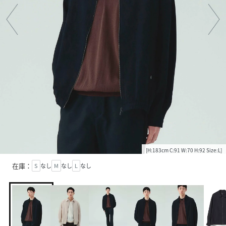
[H:183cm C:91 W:70 H:92 Size:L]
在庫：
S
なし
M
なし
L
なし