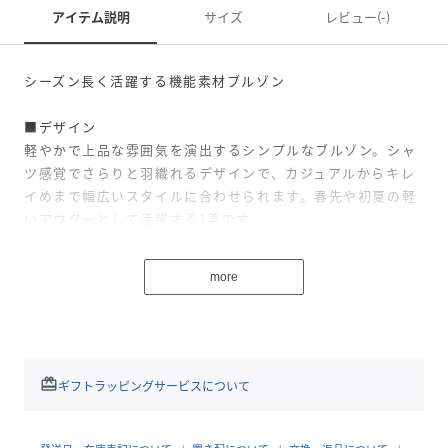
アイテム説明
サイズ
レビュー(-)
シーズン長く活躍する機能素材ブルゾン
■デザイン
軽やかで上品な雰囲気を演出するシンプルなブルゾン。シャ
ツ感覚でさらりと羽織れるデザインで、カジュアルからキレ
イめまで幅広いスタイルに合わせられます。春先や初夏の軽
いアウターとして活躍する1着です。
■コーディネート
more
Tシャツやカットソーの上に羽織るだけで、洗練されたリラ
ックススタイルに。スラックスと合わせれば、大人のこなれ
たカジュアルコーデに。軽やかな素材感なので、寒暖差のあ
る季節や冷房対策としてもおすすめです。
redeem
ギフトラッピングサービスについて
■サイズ
肩や身幅にゆとりを持たせながらも、着丈は長すぎずバラン