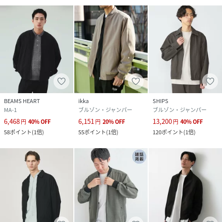
BEAMS HEART
ikka
SHIPS
MA-1
ブルゾン・ジャンパー
ブルゾン・ジャンパー
6,468
6,151
13,200
円
40
%
OFF
円
20
%
OFF
円
40
%
OFF
58
ポイント
(
1倍
)
55
ポイント
(
1倍
)
120
ポイント
(
1倍
)