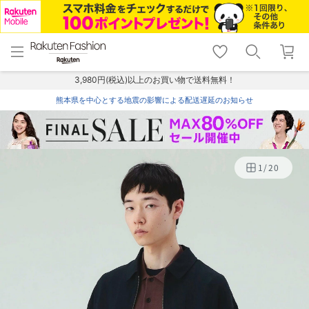
menu
home
search
favorite_border
shopping_cart
lock_outline
メニュー
トップ
検索
お気に入り
カート
ログイン
3,980円(税込)以上のお買い物で送料無料！
熊本県を中心とする地震の影響による配送遅延のお知らせ
1
/
20