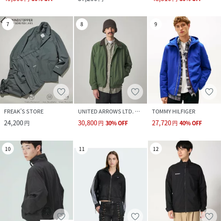
7
8
9
FREAK’S STORE
UNITED ARROWS LTD. OUTLET
TOMMY HILFIGER
24,200
30,800
27,720
円
円
30
%
OFF
円
40
%
OFF
10
11
12