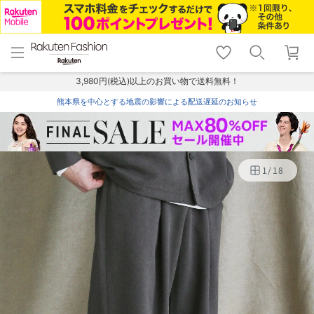
menu
home
search
favorite_border
shopping_cart
lock_outline
メニュー
トップ
検索
お気に入り
カート
ログイン
3,980円(税込)以上のお買い物で送料無料！
熊本県を中心とする地震の影響による配送遅延のお知らせ
1
/
18