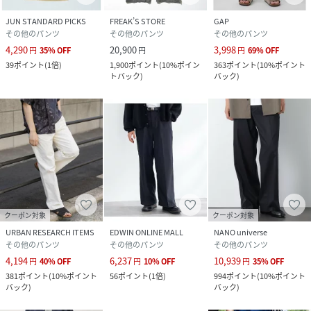
JUN STANDARD PICKS
FREAK’S STORE
GAP
その他のパンツ
その他のパンツ
その他のパンツ
4,290
20,900
3,998
円
35
%
OFF
円
円
69
%
OFF
39
ポイント
(
1倍
)
1,900
ポイント
(
10%ポイン
363
ポイント
(
10%ポイント
トバック
)
バック
)
クーポン対象
クーポン対象
URBAN RESEARCH ITEMS
EDWIN ONLINE MALL
NANO universe
その他のパンツ
その他のパンツ
その他のパンツ
4,194
6,237
10,939
円
40
%
OFF
円
10
%
OFF
円
35
%
OFF
381
ポイント
(
10%ポイント
56
ポイント
(
1倍
)
994
ポイント
(
10%ポイント
バック
)
バック
)