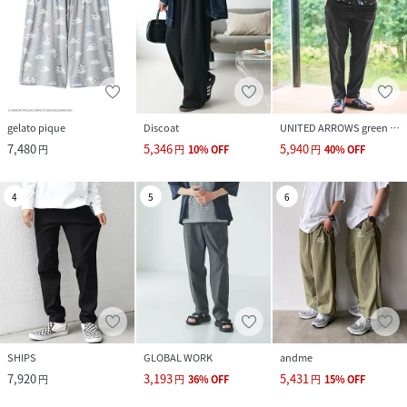
gelato pique
Discoat
UNITED ARROWS green label relaxing
7,480
5,346
5,940
円
円
10
%
OFF
円
40
%
OFF
4
5
6
SHIPS
GLOBAL WORK
andme
7,920
3,193
5,431
円
円
36
%
OFF
円
15
%
OFF