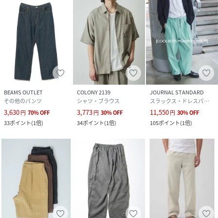
BEAMS OUTLET
COLONY 2139
JOURNAL STANDARD
その他のパンツ
シャツ・ブラウス
スラックス・ドレスパンツ
3,630
3,773
11,550
円
70
%
OFF
円
30
%
OFF
円
30
%
OFF
33
ポイント
(
1倍
)
34
ポイント
(
1倍
)
105
ポイント
(
1倍
)