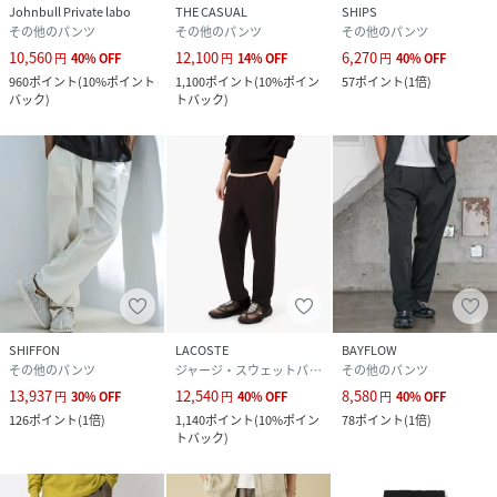
Johnbull Private labo
THE CASUAL
SHIPS
▼素材
その他のパンツ
その他のパンツ
その他のパンツ
ポリエステル：100％
10,560
12,100
6,270
円
40
%
OFF
円
14
%
OFF
円
40
%
OFF
960
ポイント
(
10%ポイント
1,100
ポイント
(
10%ポイン
57
ポイント
(
1倍
)
▼商品詳細
バック
)
トバック
)
透け感：ライトグレージュのみややあり
裏地：なし
ポケット：なし
伸縮性：斜め方向にややあり
お手入れ：洗濯機洗い可
原産国：日本
▼ご注意
※商品の色味につきましては、ご利用のPC、スマートフォン
のモニタ環境により実際のカラーと画像の色味が違って見え
SHIFFON
LACOSTE
BAYFLOW
その他のパンツ
ジャージ・スウェットパンツ
その他のパンツ
る場合がございます。あらかじめご了承の上、ご注文くださ
13,937
12,540
8,580
円
30
%
OFF
円
40
%
OFF
円
40
%
OFF
い。
126
ポイント
(
1倍
)
1,140
ポイント
(
10%ポイン
78
ポイント
(
1倍
)
※商品特性、縫製や素材により同サイズでも、若干の誤差が
トバック
)
生じてしまうことを予めご了承ください。
※生産過程におきまして、1cmから2cm程度のサイズ個体差