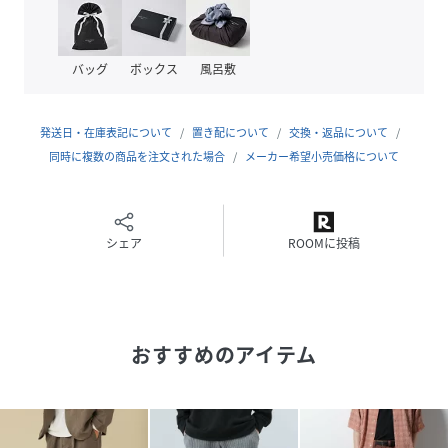
い調整が可能に。ベルトループ付きなので旬のタックインス
タイルもサマになります。さらに、あえてワンサイズ上を選
んでベルトでぎゅっと締めたルーズなルックスも、今っぽさ
バッグ
ボックス
風呂敷
を添えてくれるおすすめの着こなしです。
また、同素材のノーカラージャケットやテーラードジャケッ
発送日・在庫表記について
置き配について
交換・返品について
トとセットアップで着用すれば、簡単にお洒落なコーデが完
同時に複数の商品を注文された場合
メーカー希望小売価格について
成。合わせるインナーと靴を揃えるだけで、こなれ感たっぷ
りの着こなしをお楽しみいただけます。
【Naturemier(ナチュレミア)(TM)】
シェア
ROOMに投稿
■吸水速乾
■UV遮断率87%
■抗ピリング
■イージーケア
おすすめのアイテム
吸水速乾性があり、肌離れが良いので汗ばむ季節も快適にお
過ごしいただけます。また、生地にUV加工を施しておりその
遮断率は87%。夏の強い紫外線からお肌を守ります。高い抗
ピリング性も併せ持ち、毛玉ができにくいため1シーズンだ