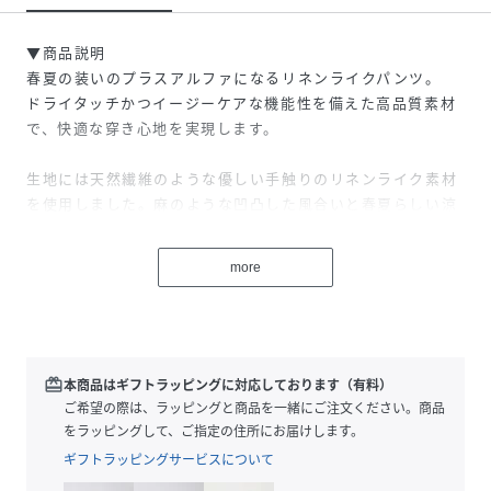
▼商品説明
春夏の装いのプラスアルファになるリネンライクパンツ。
ドライタッチかつイージーケアな機能性を備えた高品質素材
で、快適な穿き心地を実現します。
生地には天然繊維のような優しい手触りのリネンライク素材
を使用しました。麻のような凹凸した風合いと春夏らしい涼
やかな表情が魅力で、速乾性やUV加工などの機能性を兼ね備
えているため汗ばむ季節も快適にご着用いただけます。ま
more
た、特殊な織り方をすることによって斜め方向への伸縮性も
持たせているため着心地も抜群。軽量で動きやすく、薄手で
ありながらしっかりとしたハリ感があるのでシルエットが上
品に保たれるのもポイントです。
redeem
本商品はギフトラッピングに対応しております（有料）
タック入りのワイドシルエットは様々なコーデに馴染みやす
ご希望の際は、ラッピングと商品を一緒にご注文ください。商品
く、大人らしい上品な印象を与えてくれます。腰部分はゴム
をラッピングして、ご指定の住所にお届けします。
ウエストを採用したラフなサイジングで、締め付け感がなく
ギフトラッピングサービスについて
脱ぎ穿きもスムーズ。内側には紐も施されているため、細か