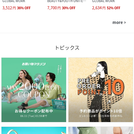
GLOBAL WORK
BEAUTY&YOUTH UNITED ARROWS
GLOBAL WORK
3,512
7,700
2,634
円
36
%
OFF
円
30
%
OFF
円
52
%
OFF
more
navigate_next
トピックス