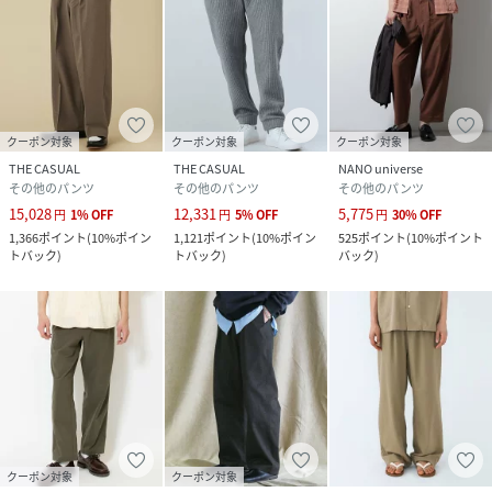
けでなく長い間ご愛用いただける生地です。お洗濯後も乾き
やすく、シワになりにくいためアイロンも不要で、お手入れ
が簡単。より気軽にデイリー使いができる素材となっていま
す。
■同素材アイテム
クーポン対象
クーポン対象
クーポン対象
品番：ver241187
THE CASUAL
THE CASUAL
NANO universe
ノーカラー長袖ジャケット
その他のパンツ
その他のパンツ
その他のパンツ
品番：ver241184
15,028
12,331
5,775
円
1
%
OFF
円
5
%
OFF
円
30
%
OFF
２ボタン長袖テーラードジャケット
1,366
ポイント
(
10%ポイン
1,121
ポイント
(
10%ポイン
525
ポイント
(
10%ポイント
トバック
)
トバック
)
バック
)
― VERON ―
古き良き日本のモノづくりを現代に落とし込んだ国内生産ア
イテムをメインとしたブランド。普段の着こなしに溶け込
む、こなれたファッション性のあるアイテムをお楽しみくだ
さい。
▼着用スペック
モデル：178cm｜着用サイズ：M
クーポン対象
クーポン対象