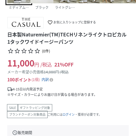
ミディアムグレー
ブラック
ライトグレージュ
favorite_border
お気に入りショップに登録する
日本製Naturemier(TM)TECHリネンライクトロピカル
1タックワイドイージーパンツ
star_border
star_border
star_border
star_border
star_border
(
0
件
)
11,000
円 /税込
21
%OFF
メーカー希望小売価格
14,080
円 /税込
100
ポイント
1倍
内訳
local_shipping
4-15日以内発送予定
※サイズ・カラーによりお届け日が異なる場合があります。
SALE
ギフトラッピング対象
ブランドクーポン対象商品
ご利用には
ログイン
・獲得が必要です。
schedule
販売期間