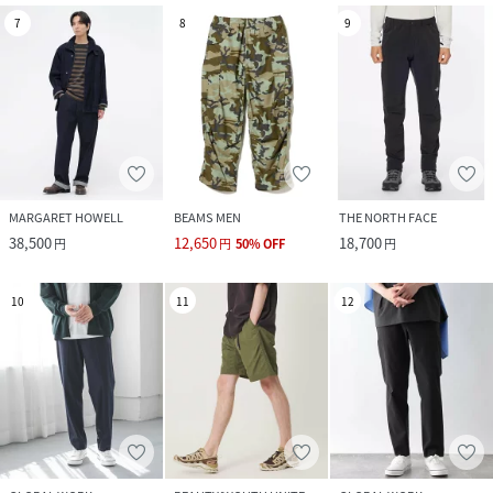
7
8
9
MARGARET HOWELL
BEAMS MEN
THE NORTH FACE
38,500
12,650
18,700
円
円
50
%
OFF
円
10
11
12