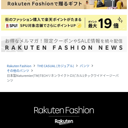
Rakuten Fashion
THE CASUAL (カジュアル)
パンツ
navigate_next
navigate_next
navigate_next
その他のパンツ
navigate_next
日本製Naturemier(TM)TECHリネンライクトロピカル1タックワイドイージーパ
ンツ