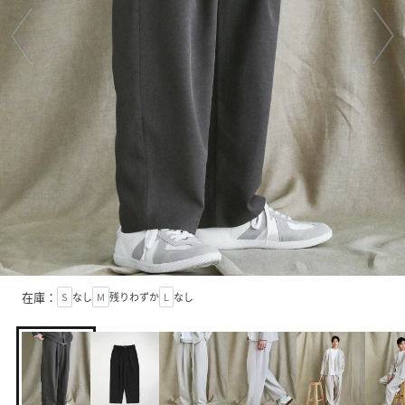
在庫：
S
なし
M
残りわずか
L
なし