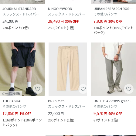
クーポン対象
JOURNAL STANDARD
N.HOOLYWOOD
URBAN RESEARCH ROSSO
スラックス・ドレスパンツ
スラックス・ドレスパンツ
その他のパンツ
24,200
28,490
7,920
円
円
30
%
OFF
円
20
%
OFF
220
ポイント
(
1倍
)
259
ポイント
(
1倍
)
720
ポイント
(
10%ポイント
バック
)
クーポン対象
THE CASUAL
Paul Smith
UNITED ARROWS green label relaxing
その他のパンツ
スラックス・ドレスパンツ
その他のパンツ
12,850
22,000
9,570
円
1
%
OFF
円
円
40
%
OFF
1,168
ポイント
(
10%ポイン
200
ポイント
(
1倍
)
87
ポイント
(
1倍
)
トバック
)