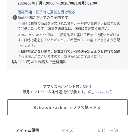
2026/08/03(月) 20:00
〜
2026/08/10(月) 02:00
販売開始・終了時に通知を受け取る
info
商品発送についてのご案内です。
※同時に複数の商品を注文された場合、一番遅い発送予定日にまとめ
て発送いたします。
お急ぎの商品は、個別にご注文ください。
※Rakuten Fashionでは、一部商品でお届け日時をご指定いただけま
す。日時指定をしていただくと、ご希望の日にお届けできるよう手配
いたします。
※日時指定がない場合、記載されている発送予定日よりも遅れて発送
される場合がございますので、あらかじめご了承ください。
local_shipping
3,980
円以上の購入で送料無料
アプリならポイント最大3倍！
毎月エントリー＆条件達成が必要です。
詳しくはこちら
Rakuten Fashionアプリで購入する
アイテム説明
サイズ
レビュー(0)