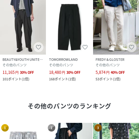
BEAUTY&YOUTH UNITED ARROWS
TOMORROWLAND
FREDY & GLOSTER
その他のパンツ
その他のパンツ
その他のパンツ
11,165
18,480
5,874
円
30
%
OFF
円
30
%
OFF
円
40
%
OFF
101
ポイント
(
1倍
)
168
ポイント
(
1倍
)
53
ポイント
(
1倍
)
その他のパンツ
のランキング
1
2
3