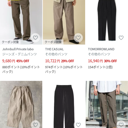
が生じる場合がございます。
※サイズ表はメーカー採寸数値を記載しております。
性別タイプ
メンズ
素材
ポリエステル100%
クーポン対象
クーポン対象
サイズ
S、M、L
Johnbull Private labo
THE CASUAL
TOMORROWLAND
ジーンズ・デニムパンツ
その他のパンツ
その他のパンツ
9,680
10,722
16,940
クリーニング
洗濯機洗い可
円
45
%
OFF
円
29
%
OFF
円
30
%
OFF
880
ポイント
(
10%ポイント
974
ポイント
(
10%ポイント
154
ポイント
(
1倍
)
バック
)
バック
)
品番
NV8067_ver241185
(
ver241185-13-S NV8067
)