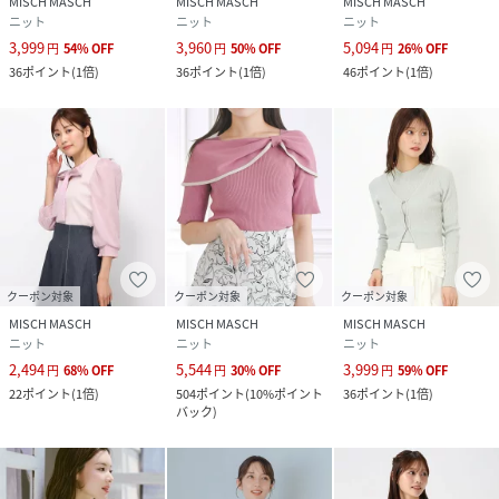
MISCH MASCH
MISCH MASCH
MISCH MASCH
ブラック/ブルー/ピンク/ホワイト
ニット
ニット
ニット
3,999
3,960
5,094
円
54
%
OFF
円
50
%
OFF
円
26
%
OFF
36
ポイント
(
1倍
)
36
ポイント
(
1倍
)
46
ポイント
(
1倍
)
●すすめアイテム
ラウンドカットフレアスカート/MM517211
シアーギンガムチェックスカート/MM527210
アシンメトリー切替Aラインスカート/MM527217
●キーワード
シアーバルーン袖ビスチェニットレディースシアーニットビ
スチェニットバルーンスリーブ透け感スリーブシアースリー
ブフェミニンニットレイヤード風ニット重ね着風トップスき
クーポン対象
クーポン対象
クーポン対象
れいめニットエレガントニット大人可愛いニット大人フェミ
MISCH MASCH
MISCH MASCH
MISCH MASCH
ニット
ニット
ニット
ニンニットVネックニットスクエアネックニットショート丈
2,494
5,544
3,999
ニットクロップドニット体型カバー細見えトップス二の腕カ
円
68
%
OFF
円
30
%
OFF
円
59
%
OFF
22
ポイント
(
1倍
)
504
ポイント
(
10%ポイント
36
ポイント
(
1倍
)
バー伸縮性ありストレッチ素材軽量ニットやわらかニット通
バック
)
気性あり涼しいトップスシワになりにくい洗えるニット洗濯
機OKポリエステル混黒ニットブラックニット白ニットホワイ
トニットベージュニットグレーニットブラウンニットピンク