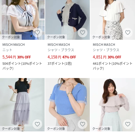
ニットライトブラウンモカアイボリーカーキネイビーグリー
ンボルドー秋冬ニット春ニット秋冬トップス春服秋服冬服春
物秋物冬物オフィスカジュアルニット通勤ニットデート服女
子会コーデお呼ばれトップス合コンコーデパーティーコーデ
同窓会コーデママコーデ休日コーデデイリー使い韓国韓国フ
ァッション大人フェミニン大人可愛い大人カジュアルエレガ
クーポン対象
クーポン対象
クーポン対象
ントフェミニン10代20代30代40代50代学生OL社会人主婦マ
MISCH MASCH
MISCH MASCH
MISCH MASCH
マ
ニット
シャツ・ブラウス
シャツ・ブラウス
20260404_timesale_
5,544
4,158
4,851
円
30
%
OFF
円
47
%
OFF
円
30
%
OFF
504
ポイント
(
10%ポイント
37
ポイント
(
1倍
)
441
ポイント
(
10%ポイント
バック
)
バック
)
性別タイプ
レディース
原産国
中国
素材
ニット部分:レーヨン81％ ナイロン18％ ポリウ
レタン1％ 別布表地:ポリエステル100％ 別布裏
地:ポリエステル100％
サイズ
F
クーポン対象
クーポン対象
クーポン対象