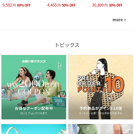
9,592
4,455
30,800
円
60
%
OFF
円
50
%
OFF
円
30
%
OFF
more
navigate_next
トピックス