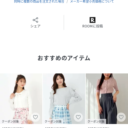
同時に複数の商品を注文された場合
メーカー希望小売価格について
すっきりとしたタックインスタイルで、メリハリのある大人
カジュアルに。
シンプルなパンツやスカートと合わせれば、一気に今どきの
トレンド感を演出。
シェア
ROOMに投稿
軽い羽織りものをプラスして、季節の変わり目もおしゃれに
乗り切れます。
一枚で華やかな存在感を放ち、周りの視線を集めること間違
いなしです。
おすすめのアイテム
●スタッフコメント
150cmスタッフ：バルーンスリーブが程よいボリュームで腕
まわりが気にならず、可愛らしく着られました。
160cmスタッフ：レイヤード風のデザインがシンプルなコー
デに華やかさを添え、一枚でおしゃれに決まります。
●サイズ展開
フリーサイズ
クーポン対象
クーポン対象
クーポン対象
●カラーバリエーション