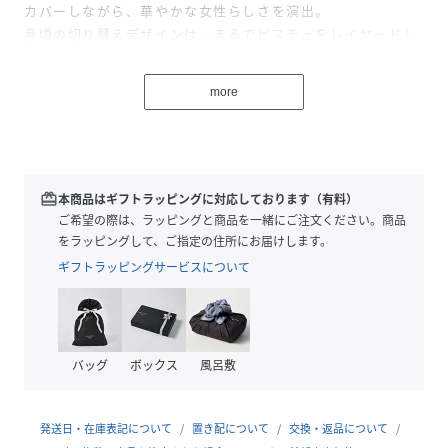
カバーしながら、華やかな女性らしさを演出。
身頃の切り替えデザインは、まるでビスチェをレイヤードし
たかのようなこなれ感たっぷりの仕上がりです。
ボトムスにタックインするとウエストラインが際立ち、スタ
more
イルアップも叶います。
一枚でトレンド感と上品さを両立できるので、デイリーから
お出かけまで幅広く活躍します。
●素材
redeem
本商品はギフトラッピングに対応しております（有料）
柔らかく程よい厚みの生地は、軽やかで着心地抜群。
ご希望の際は、ラッピングと商品を一緒にご注文ください。商品
一部透け感があることで抜け感をプラスし、涼しげで女性ら
をラッピングして、ご指定の住所にお届けします。
しい印象に。
ギフトラッピングサービスについて
伸縮性があるため、動きやすく長時間の着用でも快適です。
裏地：なし
透け感：一部あり
バッグ
ボックス
風呂敷
伸縮性：あり
生地の厚さ：普通
発送日・在庫表記について
置き配について
交換・返品について
●スタイリングイメージ