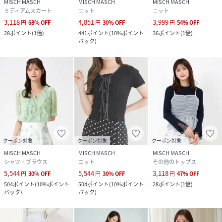
品番
NV7696_MM528301
MISCH MASCH
MISCH MASCH
MISCH MASCH
(
MM528301-20-99 NV7696
)
ミディアムスカート
ニット
ニット
3,118
4,851
3,999
円
68
%
OFF
円
30
%
OFF
円
54
%
OFF
28
ポイント
(
1倍
)
441
ポイント
(
10%ポイント
36
ポイント
(
1倍
)
バック
)
クーポン対象
クーポン対象
クーポン対象
MISCH MASCH
MISCH MASCH
MISCH MASCH
シャツ・ブラウス
ニット
その他のトップス
5,544
5,544
3,118
円
30
%
OFF
円
30
%
OFF
円
47
%
OFF
504
ポイント
(
10%ポイント
504
ポイント
(
10%ポイント
28
ポイント
(
1倍
)
バック
)
バック
)