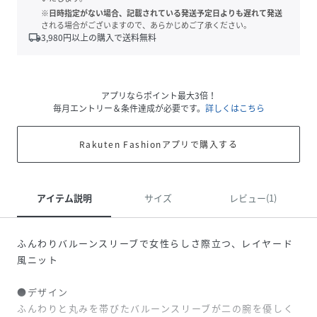
※日時指定がない場合、記載されている発送予定日よりも遅れて発送
される場合がございますので、あらかじめご了承ください。
local_shipping
3,980
円以上の購入で送料無料
アプリならポイント最大3倍！
毎月エントリー＆条件達成が必要です。
詳しくはこちら
Rakuten Fashionアプリで購入する
アイテム説明
サイズ
レビュー(1)
ふんわりバルーンスリーブで女性らしさ際立つ、レイヤード
風ニット
●デザイン
ふんわりと丸みを帯びたバルーンスリーブが二の腕を優しく