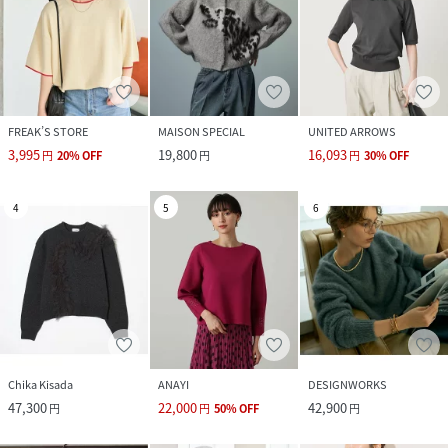
FREAK’S STORE
MAISON SPECIAL
UNITED ARROWS
3,995
19,800
16,093
円
20
%
OFF
円
円
30
%
OFF
4
5
6
Chika Kisada
ANAYI
DESIGNWORKS
47,300
22,000
42,900
円
円
50
%
OFF
円