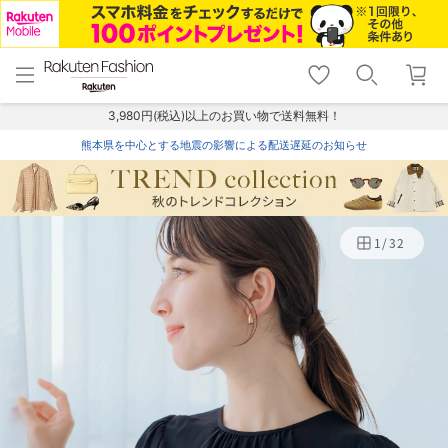
menu
home
search
favorite_border
shopping_cart
lock_outline
メニュー
トップ
検索
お気に入り
カート
ログイン
3,980円(税込)以上のお買い物で送料無料！
熊本県を中心とする地震の影響による配送遅延のお知らせ
1
/
32