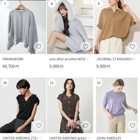
7
8
9
FRAMeWORK
one after another NICE CLAUP
JOURNAL STANDARD relume
40,700
9,900
9,900
円
円
円
10
11
12
UNITED ARROWS LTD. OUTLET
UNITED ARROWS green label relaxing
JOHN SMEDLEY