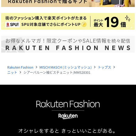
Rakuten Fashion
MISCH MASCH (ミッシュマッシュ)
トップス
navigate_next
navigate_next
navigate_next
ニット
シアーバルーン袖ビスチェニット/MM528301
navigate_next