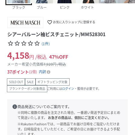
ブラック
ブルー
ピンク
ホワイト
favorite_border
お気に入りショップに登録する
シアーバルーン袖ビスチェニット/MM528301
star_border
star_border
star_border
star_border
star_border
(
1
件
)
4,158
円 /税込
47
%OFF
メーカー希望小売価格
7,920
円 /税込
37
ポイント
1倍
内訳
SOLD OUT
SALE
ギフトラッピング対象
ブランドクーポン対象商品
ご利用には
ログイン
・獲得が必要です。
info
商品発送についてのご案内です。
※同時に複数の商品を注文された場合、一番遅い発送予定日にまとめ
て発送いたします。
お急ぎの商品は、個別にご注文ください。
※Rakuten Fashionでは、一部商品でお届け日時をご指定いただけま
す。日時指定をしていただくと、ご希望の日にお届けできるよう手配
いたします。