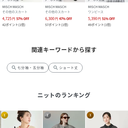
MISCH MASCH
MISCH MASCH
MISCH MASCH
その他のスカート
その他のスカート
ワンピース
4,725
6,300
5,390
円
57
%
OFF
円
47
%
OFF
円
51
%
OFF
42
ポイント
(
1倍
)
57
ポイント
(
1倍
)
49
ポイント
(
1倍
)
関連キーワードから探す
search
search
七分袖・五分袖
ショート丈
ニット
のランキング
1
2
3