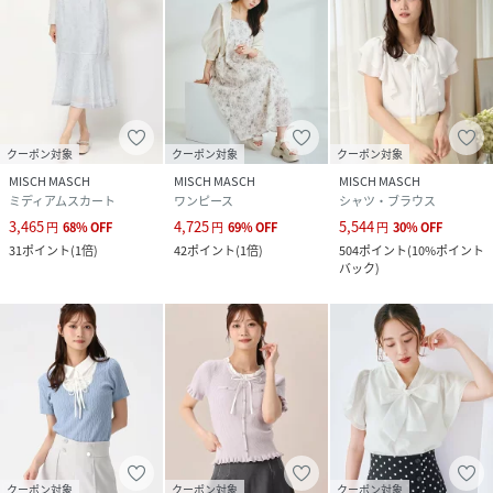
クーポン対象
クーポン対象
クーポン対象
MISCH MASCH
MISCH MASCH
MISCH MASCH
ミディアムスカート
ワンピース
シャツ・ブラウス
3,465
4,725
5,544
円
68
%
OFF
円
69
%
OFF
円
30
%
OFF
31
ポイント
(
1倍
)
42
ポイント
(
1倍
)
504
ポイント
(
10%ポイント
バック
)
クーポン対象
クーポン対象
クーポン対象