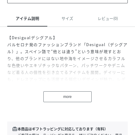
アイテム説明
サイズ
レビュー(0)
【Desigualデシグアル】
バルセロナ発のファッションブランド「Desigual（デシグア
ル）」。スペイン語で“他とは違う”という意味が現すとお
り、他のブランドにはない地中海をイメージさせるカラフル
な色使いやエキゾチックなパターン、パッチワークやデニム
など着る人の個性を引き立てるアイテムを展開。デイリーに
も、ドレスアップにも活躍する幅広いデザインが魅力。レデ
ィースだけではなく、メンズやシューズなど幅広いラインナ
ップを展開。ブランド名にもなっているDesigual(他とは違
more
う)は、自分自身が他の人と違うことがどれだけ大切で楽しい
ことなのかを改めて感じてもらいたいという私たちの願いが
込められています。 自由で楽しく、カラフルで前向き。本当
の自分を呼び覚ます鮮やかなカラーやプリント、他とは一味
違うスタイルはファッションを楽しくするものばかりです。
redeem
本商品はギフトラッピングに対応しております（有料）