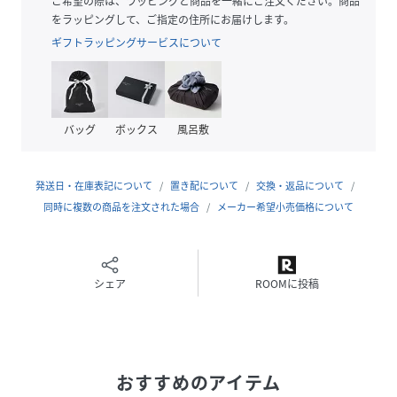
ご希望の際は、ラッピングと商品を一緒にご注文ください。商品
をラッピングして、ご指定の住所にお届けします。
性別タイプ
レディース
ギフトラッピングサービスについて
素材
表地:ポリウレタン72%
ポリエステル28%
トリミング:ポリウレタン100%
裏地:ポリエステル100%
バッグ
ボックス
風呂敷
サイズ
U
発送日・在庫表記について
置き配について
交換・返品について
品番
NV7578_25SAXA61
同時に複数の商品を注文された場合
(
25SAXA61-703-724 NV7578
メーカー希望小売価格について
)
シェア
ROOMに投稿
おすすめのアイテム