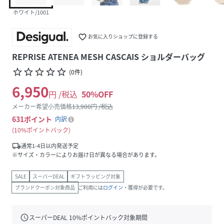
ホワイト/1001
favorite_border
お気に入りショップに登録する
REPRISE ATENEA MESH CASCAIS ショルダーバッグ
star_border
star_border
star_border
star_border
star_border
(
0
件
)
6,950
円 /税込
50
%OFF
メーカー希望小売価格
13,900
円 /税込
631
ポイント
内訳
10%ポイントバック
local_shipping
通常1-4日以内発送予定
※サイズ・カラーによりお届け日が異なる場合があります。
SALE
スーパーDEAL
ギフトラッピング対象
ブランドクーポン対象商品
ご利用には
ログイン
・獲得が必要です。
schedule
スーパーDEAL
10
%ポイントバック対象期間