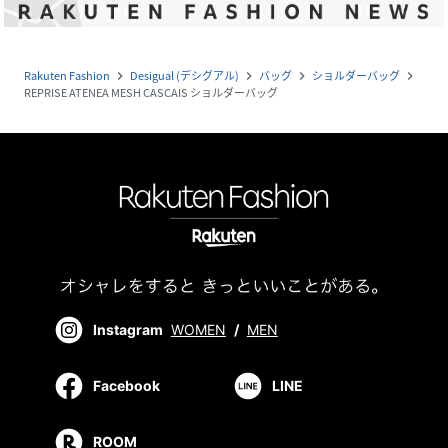
Rakuten Fashion
Desigual (デシグアル)
バッグ
ショルダーバッグ
navigate_next
navigate_next
navigate_next
navigate_next
REPRISE ATENEA MESH CASCAIS ショルダーバッグ
Instagram
WOMEN
/
MEN
Facebook
LINE
ROOM