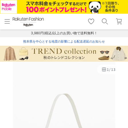
menu
home
search
favorite_border
shopping_cart
lock_outline
メニュー
トップ
検索
お気に入り
カート
ログイン
3,980円(税込)以上のお買い物で送料無料！
熊本県を中心とする地震の影響による配送遅延のお知らせ
1
/
13