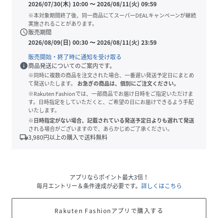
2026/07/30(木) 10:00
〜
2026/08/11(火) 09:59
※本対象期間終了後、同一商品にてスーパーDEALキャンペーンが継続
実施されることがあります。
schedule
販売期間
2026/08/09(日) 00:30
〜
2026/08/11(火) 23:59
販売開始・終了時に通知を受け取る
info
商品発送についてのご案内です。
※同時に複数の商品を注文された場合、一番遅い発送予定日にまとめ
て発送いたします。
お急ぎの商品は、個別にご注文ください。
※Rakuten Fashionでは、一部商品でお届け日時をご指定いただけま
す。日時指定をしていただくと、ご希望の日にお届けできるよう手配
いたします。
※日時指定がない場合、記載されている発送予定日よりも遅れて発送
される場合がございますので、あらかじめご了承ください。
local_shipping
3,980
円以上の購入で送料無料
アプリならポイント最大3倍！
毎月エントリー＆条件達成が必要です。
詳しくはこちら
Rakuten Fashionアプリで購入する