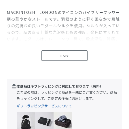
MACKINTOSH LONDONのアイコンのバイブリーフラワー
柄の華やかなストールです。羽根のように軽く柔らかで肌触
りの気持ちの良いモダールシルクを使用。シルクが入ってい
るので、品のある上質な光沢感と糸の強度、発色にすぐれて
います。モダールは、レーヨンの一種で、吸放湿性、質感、
保温性が特徴です。畳むと小さくなるので冷房対策としてバ
ッグの中に忍ばせておくにもおすすめです。イタリアを代表
more
するテキスタイルブランドでラグジュアリーストールの代名
詞としても名高いファクトリー「ファリエロサルティ」で職
人によって丁寧に作られています。
こちらの商品は一部店舗とオンラインストア限定商品です。
redeem
本商品はギフトラッピングに対応しております（有料）
WEB限定商品は、予告なく一部店舗で展開される場合もござ
ご希望の際は、ラッピングと商品を一緒にご注文ください。商品
います。
をラッピングして、ご指定の住所にお届けします。
ギフトラッピングサービスについて
性別タイプ
レディース
原産国
イタリア製