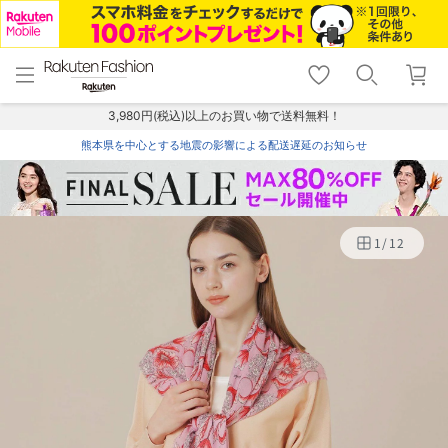
menu
home
search
favorite_border
shopping_cart
lock_outline
メニュー
トップ
検索
お気に入り
カート
ログイン
3,980円(税込)以上のお買い物で送料無料！
熊本県を中心とする地震の影響による配送遅延のお知らせ
1
/
12