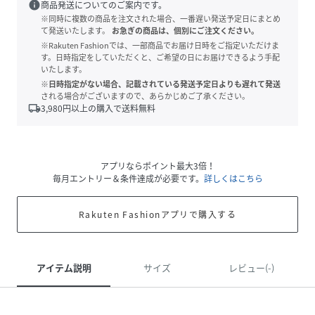
info
商品発送についてのご案内です。
※同時に複数の商品を注文された場合、一番遅い発送予定日にまとめ
て発送いたします。
お急ぎの商品は、個別にご注文ください。
※Rakuten Fashionでは、一部商品でお届け日時をご指定いただけま
す。日時指定をしていただくと、ご希望の日にお届けできるよう手配
いたします。
※日時指定がない場合、記載されている発送予定日よりも遅れて発送
される場合がございますので、あらかじめご了承ください。
local_shipping
3,980
円以上の購入で送料無料
アプリならポイント最大3倍！
毎月エントリー＆条件達成が必要です。
詳しくはこちら
Rakuten Fashionアプリで購入する
アイテム説明
サイズ
レビュー(-)