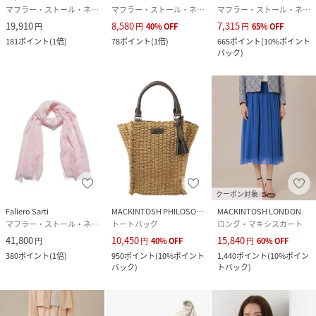
マフラー・ストール・ネックウォーマー
マフラー・ストール・ネックウォーマー
マフラー・ストール・ネックウォーマー
19,910
8,580
7,315
円
円
40
%
OFF
円
65
%
OFF
181
ポイント
(
1倍
)
78
ポイント
(
1倍
)
665
ポイント
(
10%ポイント
バック
)
クーポン対象
Faliero Sarti
MACKINTOSH PHILOSOPHY
MACKINTOSH LONDON
マフラー・ストール・ネックウォーマー
トートバッグ
ロング・マキシスカート
41,800
10,450
15,840
円
円
40
%
OFF
円
60
%
OFF
380
ポイント
(
1倍
)
950
ポイント
(
10%ポイント
1,440
ポイント
(
10%ポイン
バック
)
トバック
)