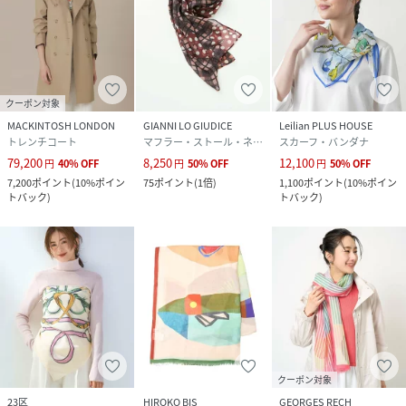
クーポン対象
MACKINTOSH LONDON
GIANNI LO GIUDICE
Leilian PLUS HOUSE
トレンチコート
マフラー・ストール・ネックウォーマー
スカーフ・バンダナ
79,200
8,250
12,100
円
40
%
OFF
円
50
%
OFF
円
50
%
OFF
7,200
ポイント
(
10%ポイン
75
ポイント
(
1倍
)
1,100
ポイント
(
10%ポイン
トバック
)
トバック
)
クーポン対象
23区
HIROKO BIS
GEORGES RECH