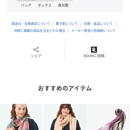
バッグ
ボックス
風呂敷
素材
レーヨン90% 絹10%
サイズ
X
発送日・在庫表記について
置き配について
交換・返品について
同時に複数の商品を注文された場合
メーカー希望小売価格について
品番
NV7340_02
(
G5703510---02-X NV7340
)
シェア
ROOMに投稿
おすすめのアイテム