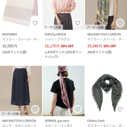
クーポン対象
クーポン対象
MOONBAT
EVEX by KRIZIA
MACKINTOSH LONDON
マフラー・ストール・ネックウォーマー
シャツ・ブラウス
マフラー・ストール・ネックウォーマー
16,500
16,170
29,040
円
円
30
%
OFF
円
35
%
OFF
150
ポイント
(
1倍
)
1,470
ポイント
(
10%ポイン
264
ポイント
(
1倍
)
トバック
)
クーポン対象
MACKINTOSH LONDON
VERMEIL par iena
Faliero Sarti
ロング・マキシスカート
スカーフ・バンダナ
マフラー・ストール・ネックウォーマー