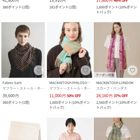
41,800
19,910
17,600
円
円
円
46
%
OFF
380
ポイント
(
1倍
)
181
ポイント
(
1倍
)
1,600
ポイント
(
10%ポイン
トバック
)
クーポン対象
Faliero Sarti
MACKINTOSH PHILOSOPHY
MACKINTOSH LONDON
マフラー・ストール・ネックウォーマー
マフラー・ストール・ネックウォーマー
スカーフ・バンダナ
39,600
11,000
28,160
円
円
50
%
OFF
円
37
%
OFF
360
ポイント
(
1倍
)
1,000
ポイント
(
10%ポイン
2,560
ポイント
(
10%ポイン
トバック
)
トバック
)