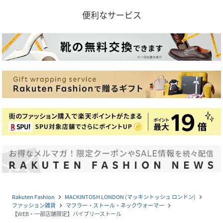
便利なサービス
Rakuten Fashion
MACKINTOSH LONDON (マッキントッシュ ロンドン)
navigate_next
navigate_next
ファッション雑貨
マフラー・ストール・ネックウォーマー
navigate_next
navigate_next
【WEB・一部店舗限定】バイブリーストール