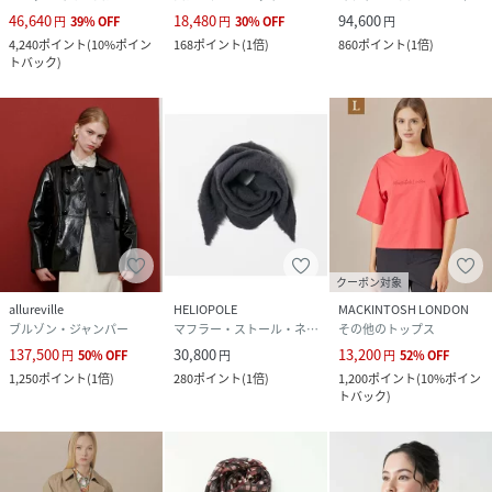
46,640
18,480
94,600
円
39
%
OFF
円
30
%
OFF
円
4,240
ポイント
(
10%ポイン
168
ポイント
(
1倍
)
860
ポイント
(
1倍
)
トバック
)
クーポン対象
allureville
HELIOPOLE
MACKINTOSH LONDON
ブルゾン・ジャンパー
マフラー・ストール・ネックウォーマー
その他のトップス
137,500
30,800
13,200
円
50
%
OFF
円
円
52
%
OFF
1,250
ポイント
(
1倍
)
280
ポイント
(
1倍
)
1,200
ポイント
(
10%ポイン
トバック
)