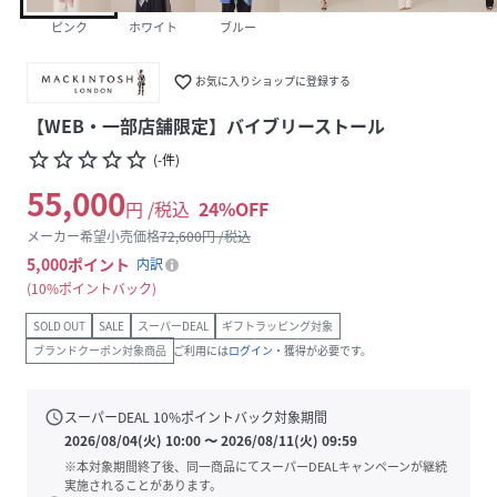
ピンク
ホワイト
ブルー
favorite_border
お気に入りショップに登録する
【WEB・一部店舗限定】バイブリーストール
star_border
star_border
star_border
star_border
star_border
(
-
件
)
55,000
円 /税込
24
%OFF
メーカー希望小売価格
72,600
円 /税込
5,000
ポイント
内訳
10%ポイントバック
SOLD OUT
SALE
スーパーDEAL
ギフトラッピング対象
ブランドクーポン対象商品
ご利用には
ログイン
・獲得が必要です。
schedule
スーパーDEAL
10
%ポイントバック対象期間
2026/08/04(火) 10:00
〜
2026/08/11(火) 09:59
※本対象期間終了後、同一商品にてスーパーDEALキャンペーンが継続
実施されることがあります。