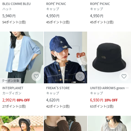
BLEU COMME BLEU
ROPE' PICNIC
ROPE' PICNIC
ハット
キャップ
キャップ
5,940
4,950
4,950
円
円
円
54
ポイント
(
1倍
)
45
ポイント
(
1倍
)
45
ポイント
(
1倍
)
クーポン対象
INTERPLANET
FREAK’S STORE
UNITED ARROWS green label relaxing
カーディガン
キャップ
キャップ
2,992
4,620
6,930
円
69
%
OFF
円
円
10
%
OFF
27
ポイント
(
1倍
)
42
ポイント
(
1倍
)
63
ポイント
(
1倍
)