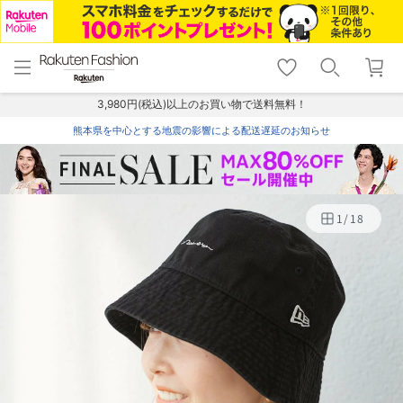
menu
home
search
favorite_border
shopping_cart
lock_outline
メニュー
トップ
検索
お気に入り
カート
ログイン
3,980円(税込)以上のお買い物で送料無料！
熊本県を中心とする地震の影響による配送遅延のお知らせ
1
/
18