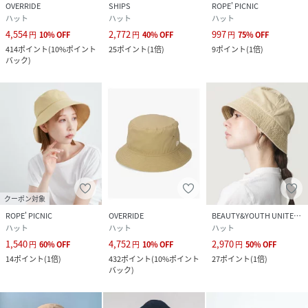
OVERRIDE
SHIPS
ROPE' PICNIC
ハット
ハット
ハット
4,554
2,772
997
円
10
%
OFF
円
40
%
OFF
円
75
%
OFF
414
ポイント
(
10%ポイント
25
ポイント
(
1倍
)
9
ポイント
(
1倍
)
バック
)
クーポン対象
ROPE' PICNIC
OVERRIDE
BEAUTY&YOUTH UNITED ARROWS
ハット
ハット
ハット
1,540
4,752
2,970
円
60
%
OFF
円
10
%
OFF
円
50
%
OFF
14
ポイント
(
1倍
)
432
ポイント
(
10%ポイント
27
ポイント
(
1倍
)
バック
)