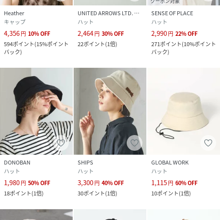
クーポン対象
Heather
UNITED ARROWS LTD. OUTLET
SENSE OF PLACE
キャップ
ハット
ハット
4,356
2,464
2,990
円
10
%
OFF
円
30
%
OFF
円
22
%
OFF
594
ポイント
(
15%ポイント
22
ポイント
(
1倍
)
271
ポイント
(
10%ポイント
バック
)
バック
)
DONOBAN
SHIPS
GLOBAL WORK
ハット
ハット
ハット
1,980
3,300
1,115
円
50
%
OFF
円
40
%
OFF
円
60
%
OFF
18
ポイント
(
1倍
)
30
ポイント
(
1倍
)
10
ポイント
(
1倍
)