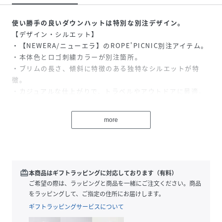
使い勝手の良いダウンハットは特別な別注デザイン。
【デザイン・シルエット】
・【NEWERA/ニューエラ】のROPE'PICNIC別注アイテム。
・本体色とロゴ刺繍カラーが別注箇所。
・ブリムの長さ、傾斜に特徴のある独特なシルエットが特
徴。
・カジュアルな仕上がりで、トラベルやアウトドアに最適。
・折りたたんでバッグに収納可能。
【カラー】
more
・ブラック、ライトベージュ、ブルーの3色展開。
【スタイリングポイント】
・シンプルなダウンヘアはもちろん、三つ編みなどのアレン
ジヘアにも合わせやすい。
・キャンプやフェスファッションに最適。
redeem
本商品はギフトラッピングに対応しております（有料）
・お子様と公園で遊ぶ日常着にもマッチ。
ご希望の際は、ラッピングと商品を一緒にご注文ください。商品
・同シリーズでKIDS(品番:GRU25010)も展開しているの
をラッピングして、ご指定の住所にお届けします。
で、親子お揃いもおすすめ。
ギフトラッピングサービスについて