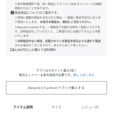
※本対象期間終了後、同一商品にてスーパーDEALキャンペーンが継続
実施されることがあります。
info
商品発送についてのご案内です。
※同時に複数の商品を注文された場合、一番遅い発送予定日にまとめ
て発送いたします。
お急ぎの商品は、個別にご注文ください。
※Rakuten Fashionでは、一部商品でお届け日時をご指定いただけま
す。日時指定をしていただくと、ご希望の日にお届けできるよう手配
いたします。
※日時指定がない場合、記載されている発送予定日よりも遅れて発送
される場合がございますので、あらかじめご了承ください。
local_shipping
3,980
円以上の購入で送料無料
アプリならポイント最大3倍！
毎月エントリー＆条件達成が必要です。
詳しくはこちら
Rakuten Fashionアプリで購入する
アイテム説明
サイズ
レビュー(0)