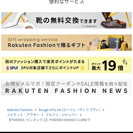
便利なサービス
Rakuten Fashion
Rouge vif la cle (ルージュ・ヴィフ ラクレ)
navigate_next
navigate_next
ジャケット・アウター
ブルゾン・ジャンパー
navigate_next
navigate_next
【PYRENEX / ピレネックス】PYRENEX HWX002 CLIMB/ク