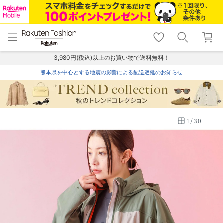
menu
home
search
favorite_border
shopping_cart
lock_outline
メニュー
トップ
検索
お気に入り
カート
ログイン
3,980円(税込)以上のお買い物で送料無料！
熊本県を中心とする地震の影響による配送遅延のお知らせ
1
/
30