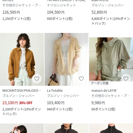
その他のジャケット・アウター
ナイロンジャケット
ブルゾン・ジャンパー
126,500
104,500
52,800
円
円
円
1,150
ポイント
(
1倍
)
950
ポイント
(
1倍
)
4,800
ポイント
(
10%ポイン
トバック
)
クーポン対象
MACKINTOSH PHILOSOPHY
La Totalite
maison de LATIR
ブルゾン・ジャンパー
ブルゾン・ジャンパー
その他のジャケット・アウター
23,100
103,400
9,980
円
30
%
OFF
円
円
2,100
ポイント
(
10%ポイン
940
ポイント
(
1倍
)
90
ポイント
(
1倍
)
トバック
)