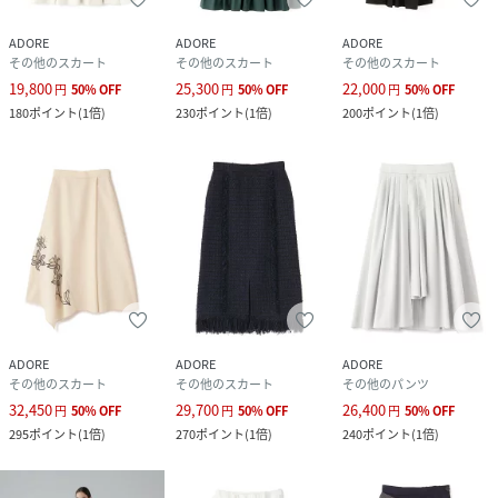
性別タイプ
レディース
ADORE
ADORE
ADORE
その他のスカート
その他のスカート
その他のスカート
19,800
25,300
22,000
原産国
日本製
円
50
%
OFF
円
50
%
OFF
円
50
%
OFF
180
ポイント
(
1倍
)
230
ポイント
(
1倍
)
200
ポイント
(
1倍
)
素材
(表生地)コットン59%,ナイロン24%,シルク17%
(別布部分)コットン74%,ナイロン16%,シルク
10%
(裏生地)ポリエステル100%
サイズ
３６、３８
クリーニング
家庭での洗濯不可、ドライクリーニング
品番
NV6522_531
(
531-5120305-110-16 NV6522
)
ADORE
ADORE
ADORE
その他のスカート
その他のスカート
その他のパンツ
32,450
29,700
26,400
円
50
%
OFF
円
50
%
OFF
円
50
%
OFF
295
ポイント
(
1倍
)
270
ポイント
(
1倍
)
240
ポイント
(
1倍
)