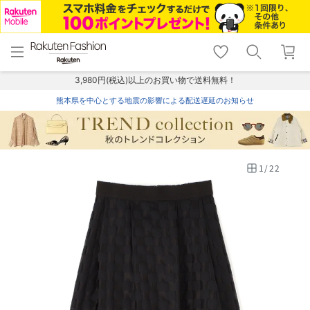
menu
home
search
favorite_border
shopping_cart
lock_outline
メニュー
トップ
検索
お気に入り
カート
ログイン
3,980円(税込)以上のお買い物で送料無料！
熊本県を中心とする地震の影響による配送遅延のお知らせ
1
/
22