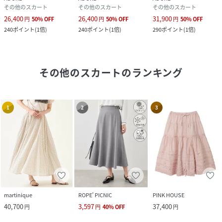
その他のスカート
その他のスカート
その他のスカート
26,400
26,400
31,900
円
50
%
OFF
円
50
%
OFF
円
50
%
OFF
240
ポイント
(
1倍
)
240
ポイント
(
1倍
)
290
ポイント
(
1倍
)
その他のスカート
のランキング
1
2
3
martinique
ROPE' PICNIC
PINK HOUSE
40,700
3,597
37,400
円
円
40
%
OFF
円