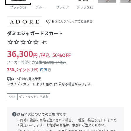
ブラック32
ブルー
ブラック
ブラック21
favorite_border
お気に入りショップに登録する
ダミエジャガードスカート
star_border
star_border
star_border
star_border
star_border
(
-
件
)
36,300
円 /税込
50
%OFF
メーカー希望小売価格
72,600
円 /税込
330
ポイント
1倍
内訳
local_shipping
4-15日以内発送予定
※サイズ・カラーによりお届け日が異なる場合があります。
SALE
ギフトラッピング対象
info
商品発送についてのご案内です。
※同時に複数の商品を注文された場合、一番遅い発送予定日にまとめ
て発送いたします。
お急ぎの商品は、個別にご注文ください。