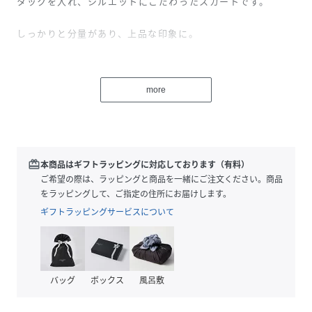
タックを入れ、シルエットにこだわったスカートです。
しっかりと分量があり、上品な印象に。
後ろに大きなタックを入れ、動いた際ににも美しいフォルム
感が特徴です。
more
同素材ブラウス(品番：531-5110305)とのセットアップ着用
もおすすめです。
張りのあるシルク生糸のオーガン糸と極細ナイロンをベース
redeem
本商品はギフトラッピングに対応しております（有料）
に、太番手のコットン糸を織り込み、コットン糸を格子状に
ご希望の際は、ラッピングと商品を一緒にご注文ください。商品
カットすることで、透けている部分をモチーフ状にあらわし
をラッピングして、ご指定の住所にお届けします。
たジャカード素材で仕立てました。
ギフトラッピングサービスについて
※この商品は、ブラック / ブルー の2色展開となります。
バッグ
ボックス
風呂敷