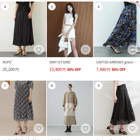
4
5
6
ROPE'
EIMY ISTOIRE
UNITED ARROWS green label relaxing
35,200
15,400
7,480
円
円
30
%
OFF
円
50
%
OFF
7
8
9