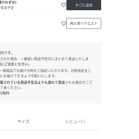
残りわずか)
favorite_border
かごに追加
内発送予定
favorite_border
再入荷リクエスト
内です。
された場合、一番遅い発送予定日にまとめて発送いたしま
別にご注文ください。
onでは、一部商品でお届け日時をご指定いただけます。日時指定をし
にお届けできるよう手配いたします。
載されている発送予定日よりも遅れて発送
される場合がござ
了承ください。
料無料
サイズ
レビュー(-)