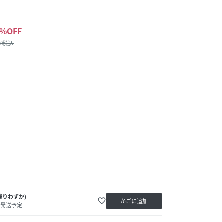
%OFF
 /税込
残りわずか)
favorite_border
かごに追加
内発送予定