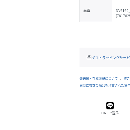
品番
NV6169
(
781782
redeem
ギフトラッピングサービ
発送日・在庫表記について
置き
同時に複数の商品を注文された場
LINEで送る