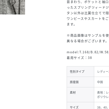
首まわり、ポケットと袖
ったスプリングツィード
タン以外は比翼仕立てで
ワンピースやスカートを
ます。
※商品画像はサンプルを
異なる場合がございます
model:T.168/B.82/W.58
着用サイズ：38
性別タイプ
レディー
原産国
中国
素材
表地：レ
ポリウレ
サイズ
38、40