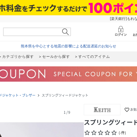
[楽天銀行]もれ
熊本県を中心とする地震の影響による配送遅延のお知らせ
カテゴリから探す
セールから探す
すべてのアイテム
ドジャケット・ブレザー
スプリングツィードジャケット
navigate_next
favorite_border
お気
1
/
9
スプリングツィー
star_border
star_border
star_border
star_border
star_border
(
-
件
)