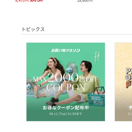
8,470
28,600
円
50
%
OFF
円
トピックス