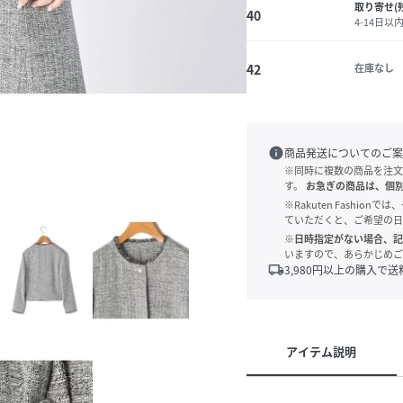
取り寄せ(
40
4-14日以
42
在庫なし
info
商品発送についてのご案
※同時に複数の商品を注文
す。
お急ぎの商品は、個
※Rakuten Fashi
ていただくと、ご希望の日
※日時指定がない場合、記
いますので、あらかじめご
local_shipping
3,980
円以上の購入で送
アイテム説明