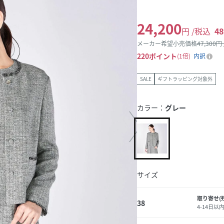
24,200
円 /税込
48
メーカー希望小売価格
47,300
円
220
ポイント
1倍
内訳
SALE
ギフトラッピング対象外
カラー：
グレー
サイズ
取り寄せ(
38
4-14日以