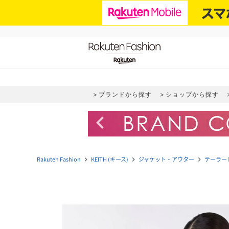
ブランドから探す
ショップから探す
navigate_before
Rakuten Fashion
KEITH (キース)
ジャケット・アウター
テーラー
navigate_next
navigate_next
navigate_next