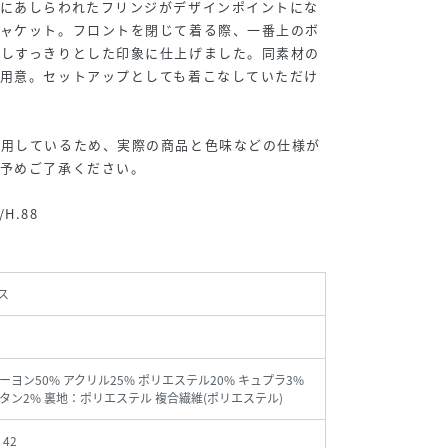
口にあしらわれたフリンジがデザインポイントにな
ジャケット。フロントを閉じて着る際、一番上のボ
隠しすっきりとした印象に仕上げました。同素材の
ご用意。セットアップとしても着こなしていただけ
使用しているため、実際の商品と色味などの仕様が
。予めご了承ください。
/H.88
ス
ーヨン50% アクリル25% ポリエステル20% キュプラ3%
タン2% 裏地：ポリエステル 複合繊維(ポリエステル)
、42