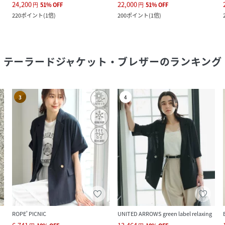
24,200
22,000
円
51
%
OFF
円
51
%
OFF
220
ポイント
(
1倍
)
200
ポイント
(
1倍
)
テーラードジャケット・ブレザー
のランキング
3
4
ROPE' PICNIC
UNITED ARROWS green label relaxing