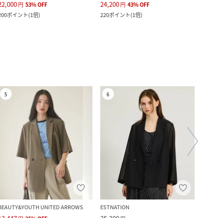
22,000
24,200
29,7
円
53
%
OFF
円
43
%
OFF
200
ポイント
(
1倍
)
220
ポイント
(
1倍
)
2,700
5
6
7
BEAUTY&YOUTH UNITED ARROWS
ESTNATION
LAUT