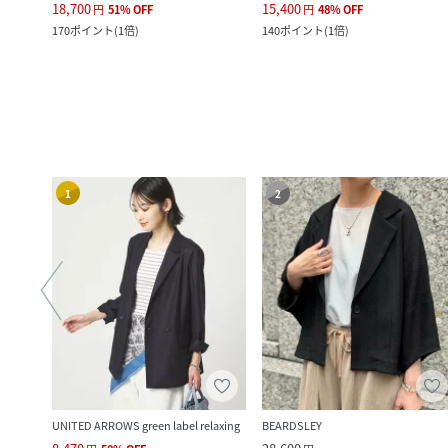
18,700
15,400
円
51
%
OFF
円
48
%
OFF
170
ポイント
(
1倍
)
140
ポイント
(
1倍
)
1
2
UNITED ARROWS green label relaxing
BEARDSLEY