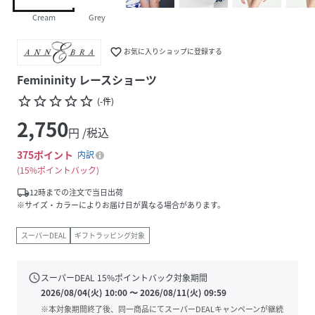
Cream
Grey
favorite_border
お気に入りショップに登録する
Femininity レースショーツ
star_border
star_border
star_border
star_border
star_border
(
-
件
)
2,750
円 /税込
375
ポイント
内訳
15%ポイントバック
local_shipping
12時までの注文で当日出荷
※サイズ・カラーによりお届け日が異なる場合があります。
スーパーDEAL
ギフトラッピング対象
schedule
スーパーDEAL
15
%ポイントバック対象期間
2026/08/04(火) 10:00
〜
2026/08/11(火) 09:59
※本対象期間終了後、同一商品にてスーパーDEALキャンペーンが継続