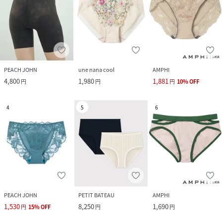
PEACH JOHN
une nana cool
AMPHI
4,800
1,980
1,881
円
円
円
10
%
OFF
4
5
6
PEACH JOHN
PETIT BATEAU
AMPHI
1,530
8,250
1,690
円
15
%
OFF
円
円