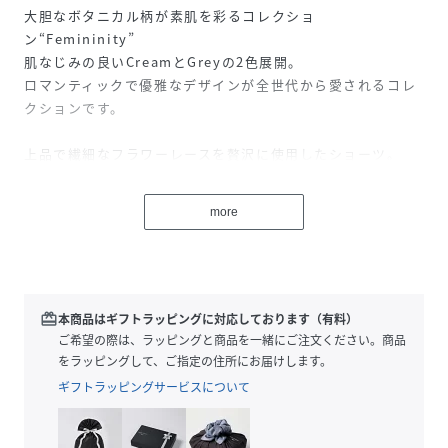
大胆なボタニカル柄が素肌を彩るコレクショ
ン“Femininity”
肌なじみの良いCreamとGreyの2色展開。
ロマンティックで優雅なデザインが全世代から愛されるコレ
クションです。
上品で繊細なフラワーレースを贅沢に使用したショーツ。
ヒップをしっかり包み込みながら、美しいシルエットを演出
します。
more
柔らかな生地とストレッチ性のあるフィット感で、長時間の
着用でも快適。
フロントにはレースと同色の肌触り柔らかなチュール生地を
裏打ち。
繊細なディテールが魅力を引き立て、特別な日にもデイリー
redeem
本商品はギフトラッピングに対応しております（有料）
使いにもぴったりな一枚です。
ご希望の際は、ラッピングと商品を一緒にご注文ください。商品
をラッピングして、ご指定の住所にお届けします。
◆サイズ目安
ギフトラッピングサービスについて
ウエスト/M:約60-68cm、L:約63-71cm、XL:約66-74cm