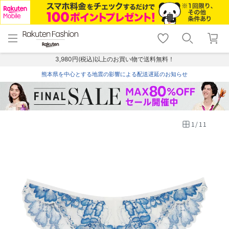
menu
home
search
favorite_border
shopping_cart
lock_outline
メニュー
トップ
検索
お気に入り
カート
ログイン
3,980円(税込)以上のお買い物で送料無料！
熊本県を中心とする地震の影響による配送遅延のお知らせ
1
/
11