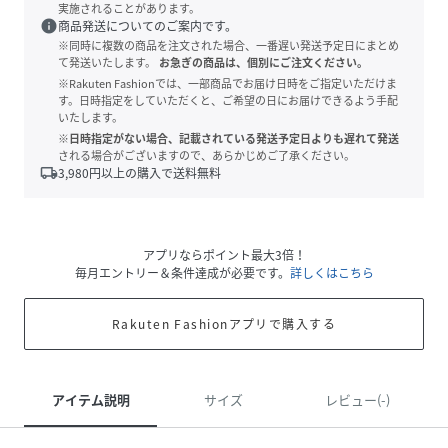
実施されることがあります。
info
商品発送についてのご案内です。
※同時に複数の商品を注文された場合、一番遅い発送予定日にまとめ
て発送いたします。
お急ぎの商品は、個別にご注文ください。
※Rakuten Fashionでは、一部商品でお届け日時をご指定いただけま
す。日時指定をしていただくと、ご希望の日にお届けできるよう手配
いたします。
※日時指定がない場合、記載されている発送予定日よりも遅れて発送
される場合がございますので、あらかじめご了承ください。
local_shipping
3,980
円以上の購入で送料無料
アプリならポイント最大3倍！
毎月エントリー＆条件達成が必要です。
詳しくはこちら
Rakuten Fashionアプリで購入する
アイテム説明
サイズ
レビュー(-)