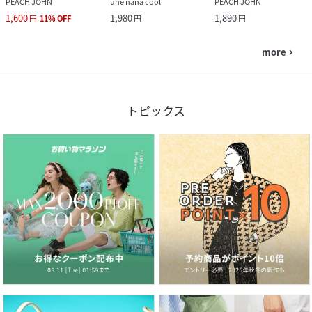
PEACH JOHN
une nana cool
PEACH JOHN
1,600
1,980
1,890
円
11
%
OFF
円
円
more
navigate_next
トピックス