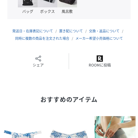
◆素材
ナイロン80％、ポリウレタン18％、コットン2％
バッグ
ボックス
風呂敷
性別タイプ
レディース
発送日・在庫表記について
置き配について
交換・返品について
同時に複数の商品を注文された場合
メーカー希望小売価格について
原産国
タイ
素材
ナイロン80％、ポリウレタン18％、コットン
2％
シェア
ROOMに投稿
サイズ
M、L、XL
品番
NV5238_AU3
(
AU3-043-CRM-M NV5238
)
おすすめのアイテム