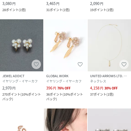
3,080
3,465
2,090
円
円
円
28
ポイント
(
1倍
)
31
ポイント
(
1倍
)
19
ポイント
(
1倍
)
JEWEL ADDICT
GLOBAL WORK
UNITED ARROWS LTD. OUTLET
イヤリング・イヤーカフ
イヤリング・イヤーカフ
ネックレス
2,970
396
4,158
円
円
76
%
OFF
円
30
%
OFF
270
ポイント
(
10%ポイント
36
ポイント
(
10%ポイント
37
ポイント
(
1倍
)
バック
)
バック
)