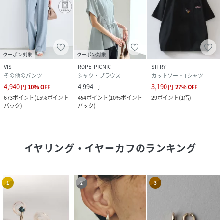
クーポン対象
クーポン対象
VIS
ROPE' PICNIC
SITRY
その他のパンツ
シャツ・ブラウス
カットソー・Tシャツ
4,940
4,994
3,190
円
10
%
OFF
円
円
27
%
OFF
673
ポイント
(
15%ポイント
454
ポイント
(
10%ポイント
29
ポイント
(
1倍
)
バック
)
バック
)
イヤリング・イヤーカフ
のランキング
1
2
3