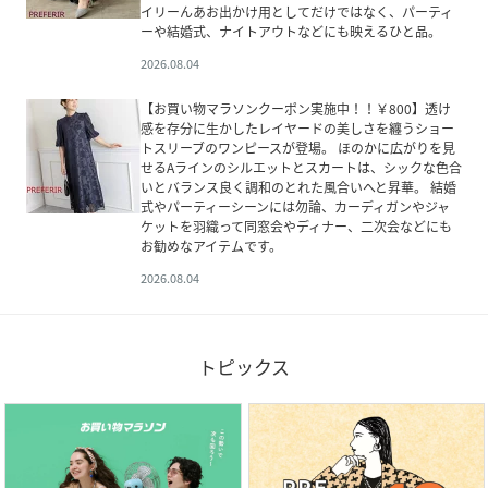
イリーんあお出かけ用としてだけではなく、パーティ
ーや結婚式、ナイトアウトなどにも映えるひと品。
2026.08.04
【お買い物マラソンクーポン実施中！！￥800】透け
感を存分に生かしたレイヤードの美しさを纏うショー
トスリーブのワンピースが登場。 ほのかに広がりを見
せるAラインのシルエットとスカートは、シックな色合
いとバランス良く調和のとれた風合いへと昇華。 結婚
式やパーティーシーンには勿論、カーディガンやジャ
ケットを羽織って同窓会やディナー、二次会などにも
お勧めなアイテムです。
2026.08.04
トピックス