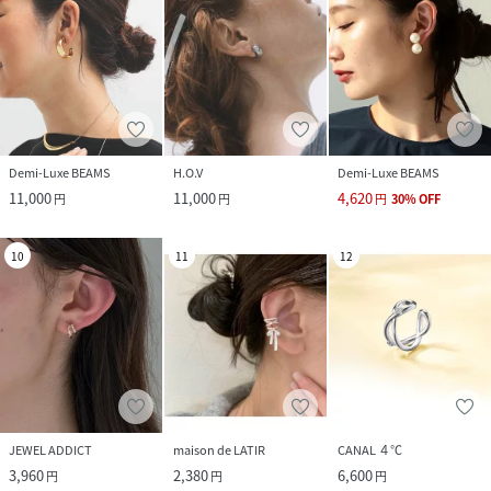
Demi-Luxe BEAMS
H.O.V
Demi-Luxe BEAMS
11,000
11,000
4,620
円
円
円
30
%
OFF
10
11
12
JEWEL ADDICT
maison de LATIR
CANAL ４℃
3,960
2,380
6,600
円
円
円