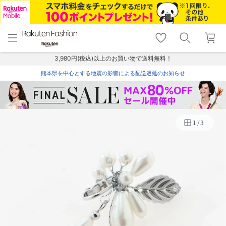
menu
home
search
favorite_border
shopping_cart
lock_outline
メニュー
トップ
検索
お気に入り
カート
ログイン
3,980円(税込)以上のお買い物で送料無料！
熊本県を中心とする地震の影響による配送遅延のお知らせ
1
/
3