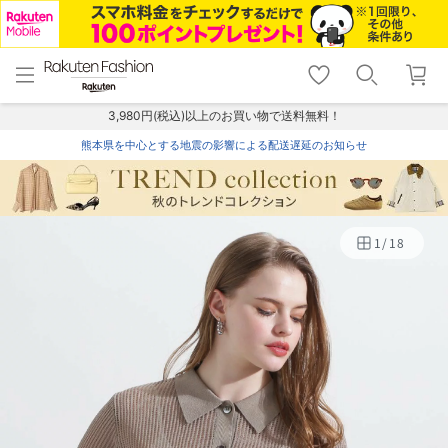
menu
home
search
favorite_border
shopping_cart
lock_outline
メニュー
トップ
検索
お気に入り
カート
ログイン
3,980円(税込)以上のお買い物で送料無料！
熊本県を中心とする地震の影響による配送遅延のお知らせ
1
/
18