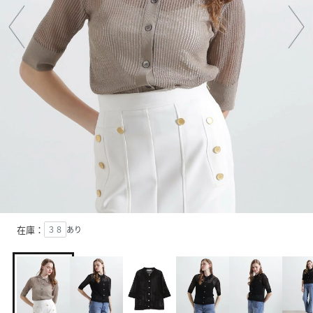
在庫：
３８
あり