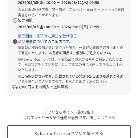
2026/08/05(水) 10:00
〜
2026/08/12(水) 09:59
※本対象期間終了後、同一商品にてスーパーDEALキャンペーンが継続
実施されることがあります。
schedule
販売期間
2026/08/07(金) 00:30
〜
2026/08/09(日) 23:59
販売開始・終了時に通知を受け取る
info
商品発送についてのご案内です。
※同時に複数の商品を注文された場合、一番遅い発送予定日にまとめ
て発送いたします。
お急ぎの商品は、個別にご注文ください。
※Rakuten Fashionでは、一部商品でお届け日時をご指定いただけま
す。日時指定をしていただくと、ご希望の日にお届けできるよう手配
いたします。
※日時指定がない場合、記載されている発送予定日よりも遅れて発送
される場合がございますので、あらかじめご了承ください。
local_shipping
3,980
円以上の購入で送料無料
アプリならポイント最大3倍！
毎月エントリー＆条件達成が必要です。
詳しくはこちら
Rakuten Fashionアプリで購入する