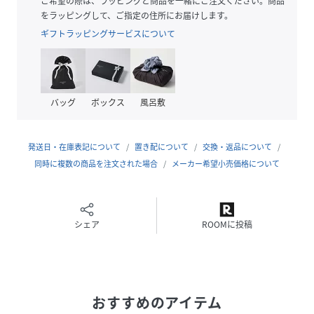
ご希望の際は、ラッピングと商品を一緒にご注文ください。商品
をラッピングして、ご指定の住所にお届けします。
透け感/あり|裏地/なし|光沢/なし|生地の厚さ/普通|伸縮性/
ギフトラッピングサービスについて
なし|シルエット/スタンダード
性別タイプ
レディース
バッグ
ボックス
風呂敷
原産国
中国製
発送日・在庫表記について
置き配について
交換・返品について
素材
レーヨン64%,ナイロン25%,ポリエステル11%
同時に複数の商品を注文された場合
メーカー希望小売価格について
サイズ
３８
クリーニング
手洗い、ドライクリーニング不可
シェア
ROOMに投稿
品番
NV4625_031
(
031-5170409-010-18 NV4625
)
おすすめのアイテム