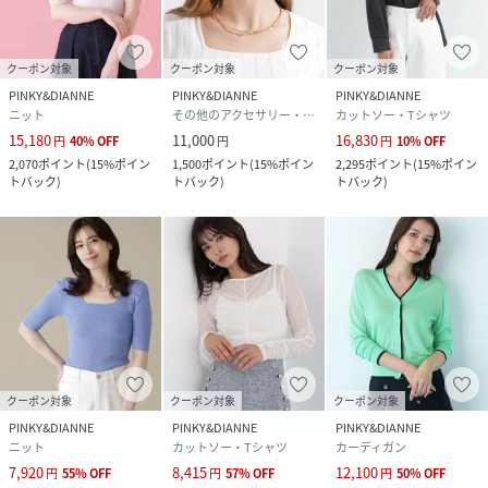
クーポン対象
クーポン対象
クーポン対象
PINKY&DIANNE
PINKY&DIANNE
PINKY&DIANNE
ニット
その他のアクセサリー・腕時計
カットソー・Tシャツ
15,180
11,000
16,830
円
40
%
OFF
円
円
10
%
OFF
2,070
ポイント
(
15%ポイン
1,500
ポイント
(
15%ポイン
2,295
ポイント
(
15%ポイン
トバック
)
トバック
)
トバック
)
クーポン対象
クーポン対象
クーポン対象
PINKY&DIANNE
PINKY&DIANNE
PINKY&DIANNE
ニット
カットソー・Tシャツ
カーディガン
7,920
8,415
12,100
円
55
%
OFF
円
57
%
OFF
円
50
%
OFF