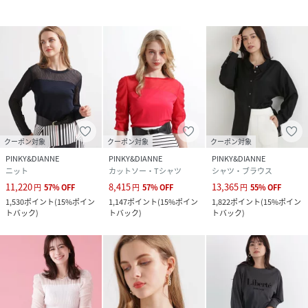
クーポン対象
クーポン対象
クーポン対象
PINKY&DIANNE
PINKY&DIANNE
PINKY&DIANNE
ニット
カットソー・Tシャツ
シャツ・ブラウス
11,220
8,415
13,365
円
57
%
OFF
円
57
%
OFF
円
55
%
OFF
1,530
ポイント
(
15%ポイン
1,147
ポイント
(
15%ポイン
1,822
ポイント
(
15%ポイン
トバック
)
トバック
)
トバック
)