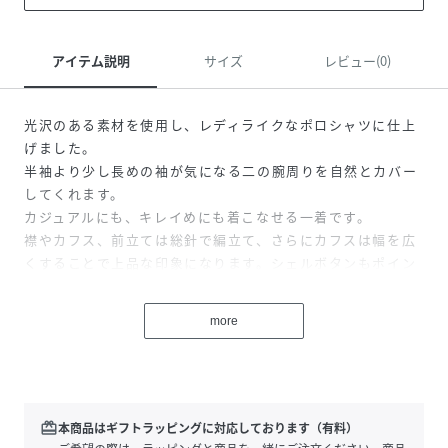
アイテム説明
サイズ
レビュー(0)
光沢のある素材を使用し、レディライクなポロシャツに仕上
げました。
半袖より少し長めの袖が気になる二の腕周りを自然とカバー
してくれます。
カジュアルにも、キレイめにも着こなせる一着です。
襟やカフス、前立ては総針で編立て、さらにカフスは幅を広
くすることで上品な印象になります。シェルボタンもポイン
トになっています。
more
【素材説明】
サラッとして肌離れの良い春夏に向けた糸を使用。清涼感の
ある糸でメッシュ柄に編み込んでいます。
【商品特性】
redeem
本商品はギフトラッピングに対応しております（有料）
ストレッチあり/前釦あき/裏地なし