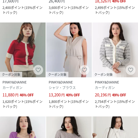
17,600
26,400
18,326
円
円
円
40
%
OFF
2,400
ポイント
(
15%ポイン
3,600
ポイント
(
15%ポイン
2,499
ポイント
(
15%ポイン
トバック
)
トバック
)
トバック
)
クーポン対象
クーポン対象
クーポン対象
PINKY&DIANNE
PINKY&DIANNE
PINKY&DIANNE
カーディガン
シャツ・ブラウス
カーディガン
11,880
13,200
20,196
円
46
%
OFF
円
40
%
OFF
円
49
%
OFF
1,620
ポイント
(
15%ポイン
1,800
ポイント
(
15%ポイン
2,754
ポイント
(
15%ポイン
トバック
)
トバック
)
トバック
)