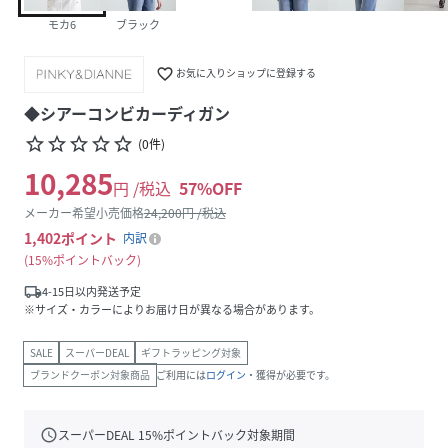
モカ6
ブラック
favorite_border
お気に入りショップに登録する
◆シアーコンビカーディガン
star_border
star_border
star_border
star_border
star_border
(
0
件
)
10,285
円 /税込
57
%OFF
メーカー希望小売価格
24,200
円 /税込
1,402
ポイント
内訳
15%ポイントバック
local_shipping
4-15日以内発送予定
※サイズ・カラーによりお届け日が異なる場合があります。
SALE
スーパーDEAL
ギフトラッピング対象
ブランドクーポン対象商品
ご利用には
ログイン
・獲得が必要です。
schedule
スーパーDEAL
15
%ポイントバック対象期間