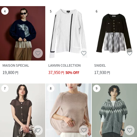
4
5
6
MAISON SPECIAL
LANVIN COLLECTION
SNIDEL
19,800
37,950
17,930
円
円
50
%
OFF
円
7
8
9