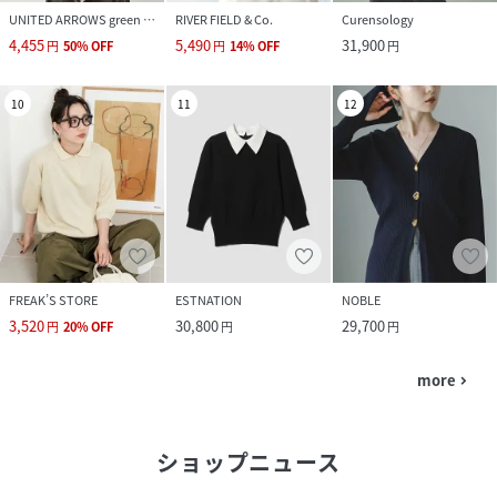
UNITED ARROWS green label relaxing
RIVER FIELD & Co.
Curensology
4,455
5,490
31,900
円
50
%
OFF
円
14
%
OFF
円
10
11
12
FREAK’S STORE
ESTNATION
NOBLE
3,520
30,800
29,700
円
20
%
OFF
円
円
more
navigate_next
ショップニュース