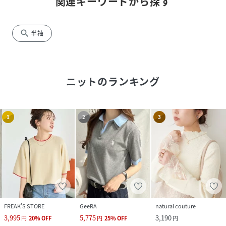
関連キーワードから探す
search
半袖
ニット
のランキング
1
2
3
FREAK’S STORE
GeeRA
natural couture
3,995
5,775
3,190
円
20
%
OFF
円
25
%
OFF
円