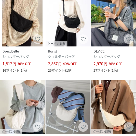
----------
<よりお買い物をお楽しみ頂くために…>
・商品のお気に入り登録
商品のお気に入り登録していただくと、値下げなどのお得な
クーポン対象
情報などをお客様に通知致します！
Doux Belle
florist
DEVICE
気になる商品はぜひこちらの機能をお使いください！
ショルダーバッグ
ショルダーバッグ
ショルダーバッグ
1,812
2,867
2,970
円
30
%
OFF
円
40
%
OFF
円
30
%
OFF
・再入荷リクエスト
16
ポイント
(
1倍
)
26
ポイント
(
1倍
)
27
ポイント
(
1倍
)
再入荷リクエストを登録いただくことで、商品が入荷いたし
ましたらメールでお知らせいたします！
Rakuten Fashionアプリでプッシュ通知を受け取る設定を
している場合は、プッシュ通知でもお知らせいたします。
・ブランドのお気に入り登録
DEVICE店のお得な情報「新着アイテム」「セールアイテ
ム」など、見逃せない情報をお送りいたします！
こちらの機能も合わせてお使い頂くとよりお買い物を楽しん
クーポン対象
クーポン対象
で頂けます！