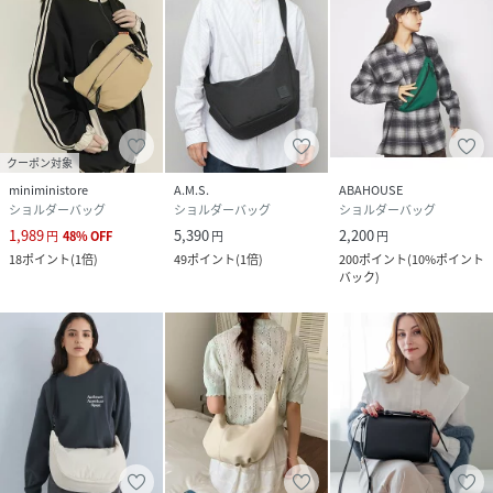
クーポン対象
miniministore
A.M.S.
ABAHOUSE
ショルダーバッグ
ショルダーバッグ
ショルダーバッグ
1,989
5,390
2,200
円
48
%
OFF
円
円
18
ポイント
(
1倍
)
49
ポイント
(
1倍
)
200
ポイント
(
10%ポイント
バック
)