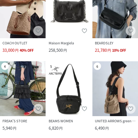
COACH OUTLET
Maison Margiela
BEARDSLEY
33,000
258,500
21,780
円
40
%
OFF
円
円
10
%
OFF
4
5
6
FREAK’S STORE
BEAMS WOMEN
UNITED ARROWS green label relaxing
5,940
6,820
6,490
円
円
円