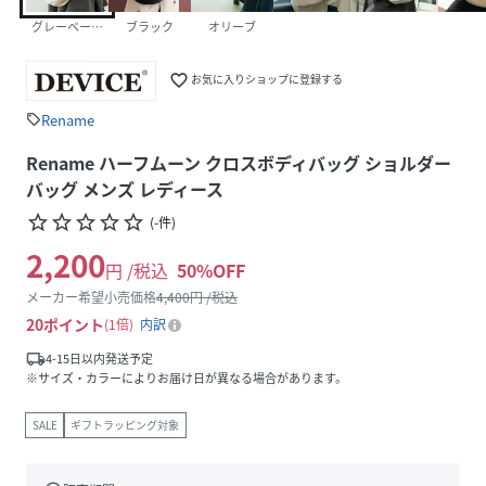
グレーベージュ
ブラック
オリーブ
favorite_border
お気に入りショップに登録する
Rename
sell
Rename ハーフムーン クロスボディバッグ ショルダー
バッグ メンズ レディース
star_border
star_border
star_border
star_border
star_border
(
-
件
)
2,200
円 /税込
50
%OFF
メーカー希望小売価格
4,400
円 /税込
20
ポイント
1倍
内訳
local_shipping
4-15日以内発送予定
※サイズ・カラーによりお届け日が異なる場合があります。
SALE
ギフトラッピング対象