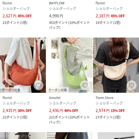
florist
BAYFLOW
florist
ショルダーバッグ
ショルダーバッグ
ショルダーバッグ
2,627
4,990
2,187
円
45
%
OFF
円
円
45
%
OFF
性別タイプ
ユニセックス
23
ポイント
(
1倍
)
453
ポイント
(
10%ポイント
19
ポイント
(
1倍
)
バック
)
原産国
中国
素材
ポリエステル
サイズ
FREE
品番
NV1987_RSN24030
(
RSN24030-GYE-F NV1987
)
クーポン対象
クーポン対象
florist
Amulet
Teem Store
ショルダーバッグ
ショルダーバッグ
ショルダーバッグ
2,435
2,436
2,974
円
30
%
OFF
円
46
%
OFF
円
15
%
OFF
22
ポイント
(
1倍
)
221
ポイント
(
10%ポイント
27
ポイント
(
1倍
)
バック
)