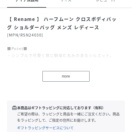
【 Rename 】 ハーフムーン クロスボディバッ
グ ショルダーバッグ メンズ レディース
[MPN/RSN24030]
■Point■
・シンプルで可愛く体に馴染む丸みのあるシルエット。
・長さ調節可能なショルダーベルトでショルダーバッグ、ボ
ディバッグとしても◎
・見た目はコンパクトでも必要な物はすっぽり収納可能で
more
す。
■Design■
日常の様々なシーンで大活躍するショルダーバッグです。
redeem
本商品はギフトラッピングに対応しております（有料）
余計なものを排除したスタイリッシュなデザインと実用性を
ご希望の際は、ラッピングと商品を一緒にご注文ください。商品
兼ね備えている逸品。
をラッピングして、ご指定の住所にお届けします。
年齢性別問わずお使いいただけ、カジュアルからビジネスシ
ギフトラッピングサービスについて
ーンまで幅広く対応。