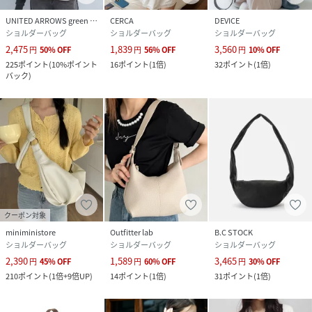
UNITED ARROWS green label relaxing
CERCA
DEVICE
ショルダーバッグ
ショルダーバッグ
ショルダーバッグ
2,475
1,839
3,560
円
50
%
OFF
円
56
%
OFF
円
10
%
OFF
225
ポイント
(
10%ポイント
16
ポイント
(
1倍
)
32
ポイント
(
1倍
)
バック
)
クーポン対象
miniministore
Outfitter lab
B.C STOCK
ショルダーバッグ
ショルダーバッグ
ショルダーバッグ
2,390
1,589
3,465
円
45
%
OFF
円
60
%
OFF
円
30
%
OFF
210
ポイント
(
1倍+9倍UP
)
14
ポイント
(
1倍
)
31
ポイント
(
1倍
)