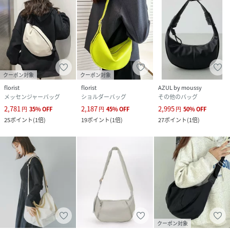
クーポン対象
クーポン対象
florist
florist
AZUL by moussy
メッセンジャーバッグ
ショルダーバッグ
その他のバッグ
2,781
2,187
2,995
円
35
%
OFF
円
45
%
OFF
円
50
%
OFF
25
ポイント
(
1倍
)
19
ポイント
(
1倍
)
27
ポイント
(
1倍
)
クーポン対象