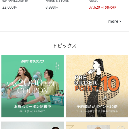
ear PAPILLONNER
FREAK’S STORE
russet
22,000
8,998
37,620
円
円
円
5
%
OFF
more
navigate_next
トピックス