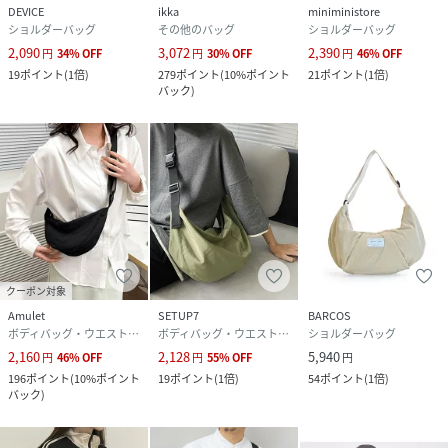
DEVICE
ikka
miniministore
ショルダーバッグ
その他のバッグ
ショルダーバッグ
2,090
3,072
2,390
円
34
%
OFF
円
30
%
OFF
円
46
%
OFF
19
ポイント
(
1倍
)
279
ポイント
(
10%ポイント
21
ポイント
(
1倍
)
バック
)
クーポン対象
Amulet
SETUP7
BARCOS
ボディバッグ・ウエストポーチ
ボディバッグ・ウエストポーチ
ショルダーバッグ
2,160
2,128
5,940
円
46
%
OFF
円
55
%
OFF
円
196
ポイント
(
10%ポイント
19
ポイント
(
1倍
)
54
ポイント
(
1倍
)
バック
)