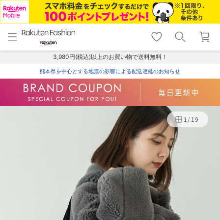
menu
home
search
favorite_border
shopping_cart
lock_outline
メニュー
トップ
検索
お気に入り
カート
ログイン
3,980円(税込)以上のお買い物で送料無料！
熊本県を中心とする地震の影響による配送遅延のお知らせ
1
/
19