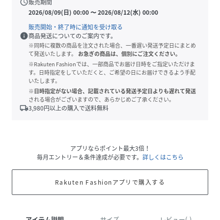
schedule
販売期間
2026/08/09(日) 00:00
〜
2026/08/12(水) 00:00
販売開始・終了時に通知を受け取る
info
商品発送についてのご案内です。
※同時に複数の商品を注文された場合、一番遅い発送予定日にまとめ
て発送いたします。
お急ぎの商品は、個別にご注文ください。
※Rakuten Fashionでは、一部商品でお届け日時をご指定いただけま
す。日時指定をしていただくと、ご希望の日にお届けできるよう手配
いたします。
※日時指定がない場合、記載されている発送予定日よりも遅れて発送
される場合がございますので、あらかじめご了承ください。
local_shipping
3,980
円以上の購入で送料無料
アプリならポイント最大3倍！
毎月エントリー＆条件達成が必要です。
詳しくはこちら
Rakuten Fashionアプリで購入する
アイテム説明
サイズ
レビュー(-)