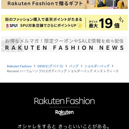
Rakuten Fashion
DEVICE (デバイス)
バッグ
ショルダーバッグ
navigate_next
navigate_next
navigate_next
navigate_next
Rename ハーフムーン クロスボディバッグ ショルダーバッグ メンズ レディース