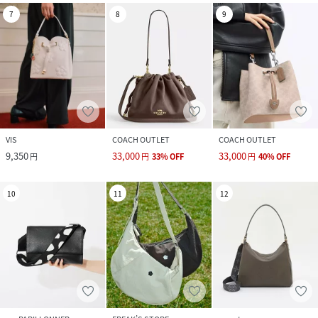
7
8
9
VIS
COACH OUTLET
COACH OUTLET
9,350
33,000
33,000
円
円
33
%
OFF
円
40
%
OFF
10
11
12