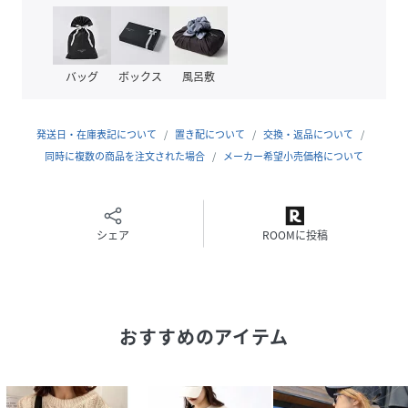
男女問わずお使いいただけるユニセックスデザインに仕上げ
ておりご家族やカップルでもご利用頂けます。
■Detail■
バッグ
ボックス
風呂敷
内装には2種類のポケットが付いており、小物の整理もしや
すくなってます。
発送日・在庫表記について
置き配について
交換・返品について
軽量で持ち運びやすく、日常の必需品を収納するのに最適で
同時に複数の商品を注文された場合
メーカー希望小売価格について
す。
アジャスター付きなので、ショルダーベルトの長さも調節で
きるのでショルダーバッグ、ボディバッグどちらでもお好み
で使用できます。
シェア
ROOMに投稿
メイン開口はファスナー付きで大きく開き、荷物の出し入れ
がスムーズ。
機能性とデザイン性を兼ね備え丁度いいサイズ感で通勤通学
も、友達に会う時も、旅行に行く時もどんなシーンでも可愛
おすすめのアイテム
くカジュアルに着用でき様々なファッションに合わせやすく
毎日使いたくなるクロスバッグです。