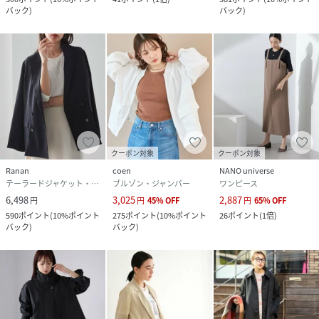
バック
)
バック
)
クーポン対象
クーポン対象
Ranan
coen
NANO universe
テーラードジャケット・ブレザー
ブルゾン・ジャンパー
ワンピース
6,498
3,025
2,887
円
円
45
%
OFF
円
65
%
OFF
590
ポイント
(
10%ポイント
275
ポイント
(
10%ポイント
26
ポイント
(
1倍
)
バック
)
バック
)