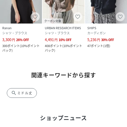
クーポン対象
Ranan
URBAN RESEARCH ITEMS
SHIPS
シャツ・ブラウス
シャツ・ブラウス
カーディガン
3,300
4,491
5,236
円
26
%
OFF
円
10
%
OFF
円
30
%
OFF
300
ポイント
(
10%ポイント
408
ポイント
(
10%ポイント
47
ポイント
(
1倍
)
バック
)
バック
)
関連キーワードから探す
search
ミドル丈
ショップニュース