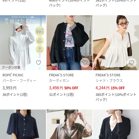
9
ポイント
(
1倍
)
408
ポイント
(
10%ポイント
381
ポイント
(
10%ポイント
バック
)
バック
)
クーポン対象
ROPE' PICNIC
FREAK’S STORE
FREAK’S STORE
パーカー・フーディー
カーディガン
シャツ・ブラウス
3,993
3,498
4,244
円
円
50
%
OFF
円
15
%
OFF
36
ポイント
(
1倍
)
31
ポイント
(
1倍
)
385
ポイント
(
10%ポイント
バック
)