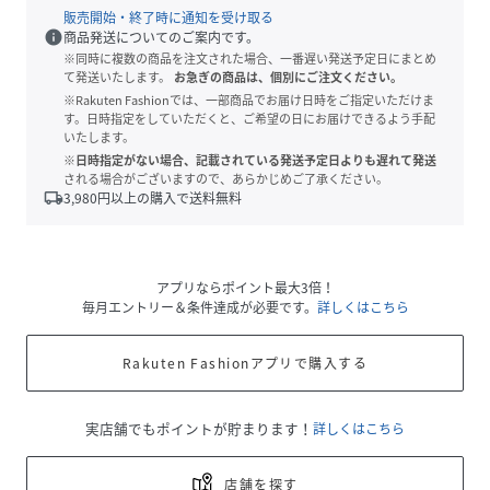
販売開始・終了時に通知を受け取る
info
商品発送についてのご案内です。
※同時に複数の商品を注文された場合、一番遅い発送予定日にまとめ
て発送いたします。
お急ぎの商品は、個別にご注文ください。
※Rakuten Fashionでは、一部商品でお届け日時をご指定いただけま
す。日時指定をしていただくと、ご希望の日にお届けできるよう手配
いたします。
※日時指定がない場合、記載されている発送予定日よりも遅れて発送
される場合がございますので、あらかじめご了承ください。
local_shipping
3,980
円以上の購入で送料無料
アプリならポイント最大3倍！
毎月エントリー＆条件達成が必要です。
詳しくはこちら
Rakuten Fashionアプリで購入する
実店舗でもポイントが貯まります！
詳しくはこちら
店舗を探す