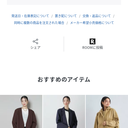
・ヒップラインを自然にカバーしてくれるミドル丈もうれし
いポイント
・軽量でシワになりにくく、旅行や持ち歩きにも便利なライ
発送日・在庫表記について
置き配について
交換・返品について
トアウター
同時に複数の商品を注文された場合
メーカー希望小売価格について
・わざと肩パッドを抜いたような落ち感のあるシルエットは
纏うだけで抜け感もしっかりキープ
シェア
ROOMに投稿
■素材
・汗ばむ季節にサラリとした着心地で清涼感
・フィブリル感を適度に抑えた仕上げにすることで、カジュ
アルになりすぎず程よい艶感
・手洗いに対応したウォッシャブル素材
おすすめのアイテム
■カラー展開
・女性らしく上品さのあるベージュとモダンなブラックの2
色展開
■コーディネート
・シャツ感覚で裾をインしたスタイルがおすすめ
・きれいめにもカジュアルにも着回しやすい、程よい上品さ