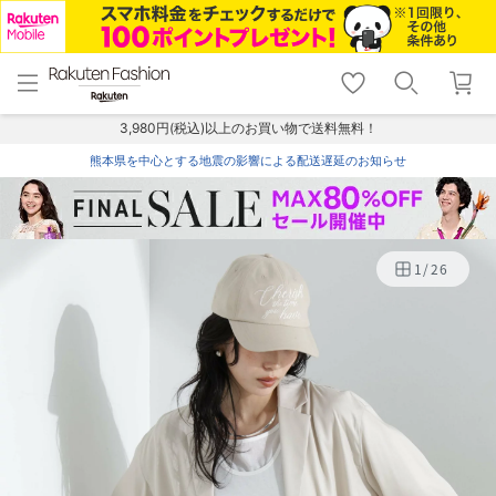
menu
home
search
favorite_border
shopping_cart
lock_outline
メニュー
トップ
検索
お気に入り
カート
ログイン
3,980円(税込)以上のお買い物で送料無料！
熊本県を中心とする地震の影響による配送遅延のお知らせ
1
/
26