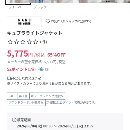
ライトベージュ1
ブラック
favorite_border
お気に入りショップに登録する
キュプラライトジャケット
star_border
star_border
star_border
star_border
star_border
(
-
件
)
5,775
円 /税込
65
%OFF
メーカー希望小売価格
16,500
円 /税込
52
ポイント
1倍
内訳
local_shipping
4-15日以内発送予定
※サイズ・カラーによりお届け日が異なる場合があります。
SALE
再入荷
ギフトラッピング対象外
ブランドクーポン対象商品
ご利用には
ログイン
・獲得が必要です。
schedule
販売期間
2026/08/04(火) 00:30
〜
2026/08/11(火) 23:59