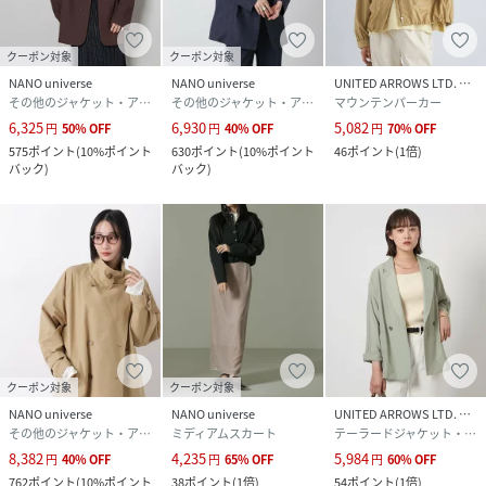
がプラスされ大人らしい着こなしに◎
クーポン対象
クーポン対象
■サイズ感
NANO universe
NANO universe
UNITED ARROWS LTD. OUTLET
・ゆとりのあるサイズ感で、夏でもキャミソールやTシャツ
その他のジャケット・アウター
その他のジャケット・アウター
マウンテンパーカー
にさっと羽織るだけでサマになるのが魅力的
6,325
6,930
5,082
円
50
%
OFF
円
40
%
OFF
円
70
%
OFF
575
ポイント
(
10%ポイント
630
ポイント
(
10%ポイント
46
ポイント
(
1倍
)
バック
)
バック
)
■取扱方法
ネットを使用してください。移染しやすいので他の物と分け
て洗濯して下さい。洗濯後は形を整えて直ちに干してくださ
い。生地の特性上縮みます。あて布を使用してください。こ
ちらの商品は水や雨に濡れたり、汗による湿気、乾燥状態で
の摩擦により、薄い色の衣服などに色移りする可能性がござ
います。予めご了承いただき、ご使用の際にはご注意くださ
いますようお願い致します。
クーポン対象
クーポン対象
※サンプルにて撮影、採寸を行う為、実際にお届けする商品
NANO universe
NANO universe
UNITED ARROWS LTD. OUTLET
と仕様やサイズが異なる場合がございます。予約時は生産の
その他のジャケット・アウター
ミディアムスカート
テーラードジャケット・ブレザー
都合上、お届け予定時期が前後する場合もございますので、
8,382
4,235
5,984
円
40
%
OFF
円
65
%
OFF
円
60
%
OFF
予めご了承下さい。
762
ポイント
(
10%ポイント
38
ポイント
(
1倍
)
54
ポイント
(
1倍
)