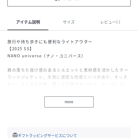
アイテム説明
サイズ
レビュー(-)
旅行や持ち歩きにも便利なライトアウター
【2025 SS】
NANO universe（ナノ・ユニバース）
肩の落ちた抜け感のあるシルエットと素材感を活かしたテー
ラードジャケット。生地に適度な肉感とハリがあり、すっき
りとした上品な印象。軽くて羽織やすいので、カーディガン
感覚でも着用もしやすく冷房対策としても重宝する一枚で
す。
more
■デザイン
・シンプルで無駄のないミニマルデザイン
・首元をきれいに見せる衿でフェミニンな雰囲気に
・季節の変わり目の羽織りとしても重宝するアイテム
redeem
ギフトラッピングサービスについて