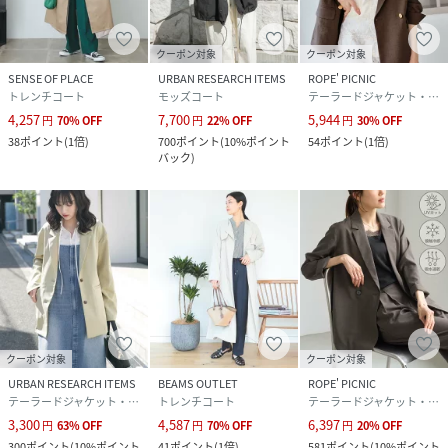
クリーニング
手洗い、ドライクリーニング
クーポン対象
クーポン対象
品番
NV1585_669
SENSE OF PLACE
URBAN RESEARCH ITEMS
ROPE' PICNIC
(
669-5116318-041-42 NV1585
)
トレンチコート
モッズコート
テーラードジャケット・ブレザー
4,257
7,700
5,944
円
70
%
OFF
円
22
%
OFF
円
30
%
OFF
38
ポイント
(
1倍
)
700
ポイント
(
10%ポイント
54
ポイント
(
1倍
)
バック
)
クーポン対象
クーポン対象
URBAN RESEARCH ITEMS
BEAMS OUTLET
ROPE' PICNIC
テーラードジャケット・ブレザー
トレンチコート
テーラードジャケット・ブレザー
3,300
4,587
6,397
円
63
%
OFF
円
70
%
OFF
円
20
%
OFF
300
ポイント
(
10%ポイント
41
ポイント
(
1倍
)
581
ポイント
(
10%ポイント