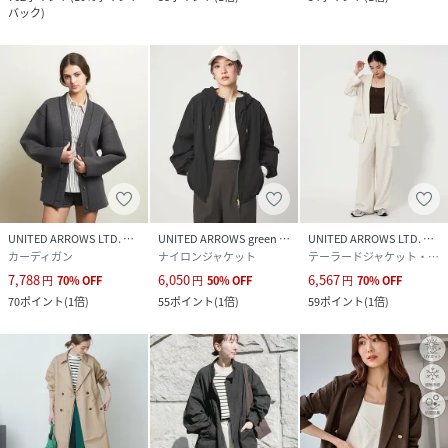
※光の当たり具合や撮影環境により色味が異なる場合がござ
バック
)
います。正しい色味はスタジオ画像の色味をご参照くださ
い。
◆お気に入り登録でアイテム情報をゲット◆
気になるアイテムをお気に入り登録して、あなただけの欲し
いものリストを作成！
いち早く特典情報をゲットして、お買い物をよりお楽しみく
ださい。
UNITED ARROWS LTD. OUTLET
UNITED ARROWS green label relaxing
UNITED ARROWS LTD. OUTLET
model: H175cm 着用サイズ: FREE
カーディガン
ナイロンジャケット
テーラードジャケット・ブレザー
7,788
6,050
6,567
円
70
%
OFF
円
50
%
OFF
円
70
%
OFF
性別タイプ
レディース
70
ポイント
(
1倍
)
55
ポイント
(
1倍
)
59
ポイント
(
1倍
)
原産国
中国製
素材
キュプラ64%,ポリエステル36%
サイズ
Ｆ