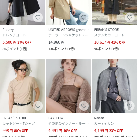
Riberry
UNITED ARROWS green label relaxing
FREAK’S STORE
トレンチコート
テーラードジャケット・ブレザー
ステンカラーコート
5,500
14,960
10,617
円
37
%
OFF
円
円
41
%
OFF
50
ポイント
(
1倍
)
136
ポイント
(
1倍
)
96
ポイント
(
1倍
)
FREAK’S STORE
BAYFLOW
Ranan
カットソー・Tシャツ
その他のインナー・ルームウェア
カーディガン
998
4,491
4,199
円
80
%
OFF
円
10
%
OFF
円
23
%
OFF