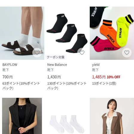
クーポン対象
BAYFLOW
New Balance
yield
靴下
靴下
靴下
700
1,430
1,485
円
円
円
10
%
OFF
63
ポイント
(
10%ポイント
130
ポイント
(
10%ポイント
13
ポイント
(
1倍
)
バック
)
バック
)