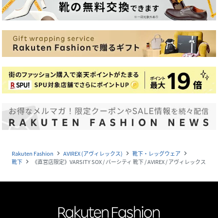
Rakuten Fashion
AVIREX (アヴィレックス)
靴下・レッグウェア
navigate_next
navigate_next
navigate_next
靴下
《直営店限定》VARSITY SOX / バーシティ 靴下 / AVIREX / アヴィレックス
navigate_next