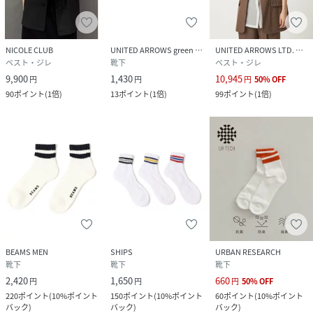
NICOLE CLUB
UNITED ARROWS green label relaxing
UNITED ARROWS LTD. OUTLET
ベスト・ジレ
靴下
ベスト・ジレ
9,900
1,430
10,945
円
円
円
50
%
OFF
90
ポイント
(
1倍
)
13
ポイント
(
1倍
)
99
ポイント
(
1倍
)
BEAMS MEN
SHIPS
URBAN RESEARCH
靴下
靴下
靴下
2,420
1,650
660
円
円
円
50
%
OFF
220
ポイント
(
10%ポイント
150
ポイント
(
10%ポイント
60
ポイント
(
10%ポイント
バック
)
バック
)
バック
)