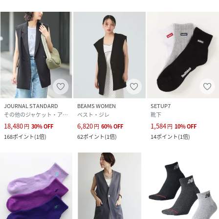
JOURNAL STANDARD
BEAMS WOMEN
SETUP7
その他のジャケット・アウター
ベスト・ジレ
靴下
18,480
6,820
1,584
円
30
%
OFF
円
60
%
OFF
円
10
%
OFF
168
ポイント
(
1倍
)
62
ポイント
(
1倍
)
14
ポイント
(
1倍
)