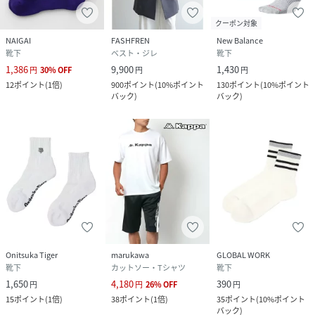
クーポン対象
NAIGAI
FASHFREN
New Balance
靴下
ベスト・ジレ
靴下
1,386
9,900
1,430
円
30
%
OFF
円
円
12
ポイント
(
1倍
)
900
ポイント
(
10%ポイント
130
ポイント
(
10%ポイント
バック
)
バック
)
Onitsuka Tiger
marukawa
GLOBAL WORK
靴下
カットソー・Tシャツ
靴下
1,650
4,180
390
円
円
26
%
OFF
円
15
ポイント
(
1倍
)
38
ポイント
(
1倍
)
35
ポイント
(
10%ポイント
バック
)