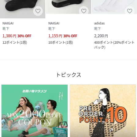
NAIGAI
NAIGAI
adidas
靴下
靴下
靴下
1,386
1,155
2,200
円
30
%
OFF
円
30
%
OFF
円
12
ポイント
(
1倍
)
10
ポイント
(
1倍
)
400
ポイント
(
20%ポイント
バック
)
トピックス