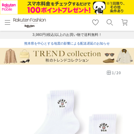
menu
home
search
favorite_border
shopping_cart
lock_outline
メニュー
トップ
検索
お気に入り
カート
ログイン
3,980円(税込)以上のお買い物で送料無料！
熊本県を中心とする地震の影響による配送遅延のお知らせ
1
/
20