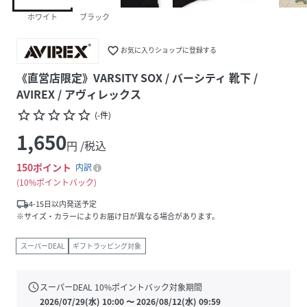
ホワイト
ブラック
favorite_border
お気に入りショップに登録する
《直営店限定》VARSITY SOX / バーシティ 靴下 /
AVIREX / アヴィレックス
star_border
star_border
star_border
star_border
star_border
(
-
件
)
1,650
円 /税込
150
ポイント
内訳
10%ポイントバック
local_shipping
4-15日以内発送予定
※サイズ・カラーによりお届け日が異なる場合があります。
スーパーDEAL
ギフトラッピング対象
schedule
スーパーDEAL
10
%ポイントバック対象期間
2026/07/29(水) 10:00
〜
2026/08/12(水) 09:59