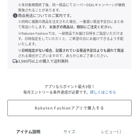
※本対象期間終了後、同一商品にてスーパーDEALキャンペーンが継続
実施されることがあります。
info
商品発送についてのご案内です。
※同時に複数の商品を注文された場合、一番遅い発送予定日にまとめ
て発送いたします。
お急ぎの商品は、個別にご注文ください。
※Rakuten Fashionでは、一部商品でお届け日時をご指定いただけま
す。日時指定をしていただくと、ご希望の日にお届けできるよう手配
いたします。
※日時指定がない場合、記載されている発送予定日よりも遅れて発送
される場合がございますので、あらかじめご了承ください。
local_shipping
3,980
円以上の購入で送料無料
アプリならポイント最大3倍！
毎月エントリー＆条件達成が必要です。
詳しくはこちら
Rakuten Fashionアプリで購入する
アイテム説明
サイズ
レビュー(-)