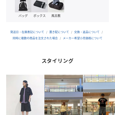
※サイズ：適応サイズ(最小)25cm / 適応サイズ(最大)27cm
【AVIREX/アヴィレックス】1975年にアメリカ空軍のコント
バッグ
ボックス
風呂敷
ラクターとして創業し、フライトジャケットを供給した事で
その認知度を飛躍的に高めた。ミリタリーに起源を持つアヴ
ィレックスは、機能的なデザインが醸し出す特有の美しさに
発送日・在庫表記について
置き配について
交換・返品について
支えられている。その個性的な表情は、映画「インディー・
同時に複数の商品を注文された場合
メーカー希望小売価格について
ジョーンズ」「トップガン」「メンフィスベル」などのスク
リーンでも活躍し、喝采を浴びた。その無駄の無いデザイ
ン、ノスタルジックな味わいは今なお世界中の多くの人々か
スタイリング
ら支持され続けている。
性別タイプ
メンズ
原産国
中国製
素材
(表生地)コットン ポリエステル その他
サイズ
Ｆ