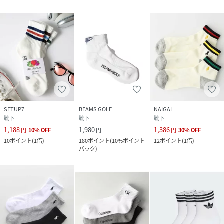
SETUP7
BEAMS GOLF
NAIGAI
靴下
靴下
靴下
1,188
1,980
1,386
円
10
%
OFF
円
円
30
%
OFF
10
ポイント
(
1倍
)
180
ポイント
(
10%ポイント
12
ポイント
(
1倍
)
バック
)