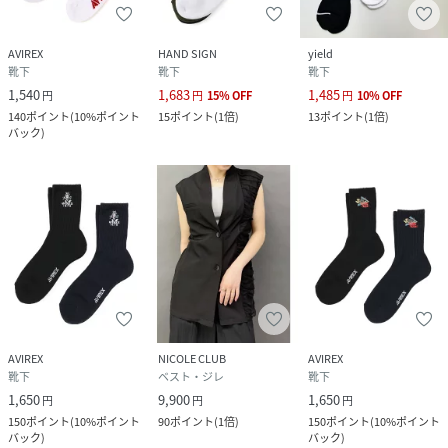
AVIREX
HAND SIGN
yield
靴下
靴下
靴下
1,540
1,683
1,485
円
円
15
%
OFF
円
10
%
OFF
140
ポイント
(
10%ポイント
15
ポイント
(
1倍
)
13
ポイント
(
1倍
)
バック
)
AVIREX
NICOLE CLUB
AVIREX
靴下
ベスト・ジレ
靴下
1,650
9,900
1,650
円
円
円
150
ポイント
(
10%ポイント
90
ポイント
(
1倍
)
150
ポイント
(
10%ポイント
バック
)
バック
)