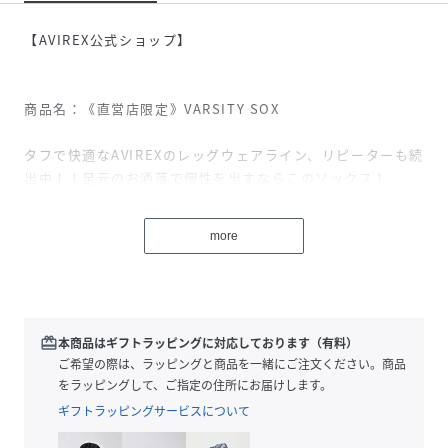
【AVIREX公式ショップ】
商品名：《直営店限定》VARSITY SOX
タフで快適なAVIREXのレッグウェアライン、リピーターも続
出中！！足元のお洒落で個性を出すならこのソックス！
商品詳細
more
・AVIREXらしいソックス
・バーシティロゴを刺繍
redeem
本商品はギフトラッピングに対応しております（有料）
・カジュアルなスタイリングにマッチするアイテム
ご希望の際は、ラッピングと商品を一緒にご注文ください。商品
をラッピングして、ご指定の住所にお届けします。
・ギフトにおススメ
ギフトラッピングサービスについて