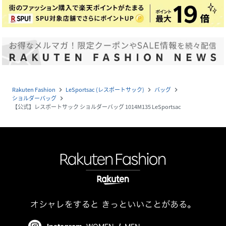
Rakuten Fashion
LeSportsac (レスポートサック)
バッグ
navigate_next
navigate_next
navigate_next
ショルダーバッグ
navigate_next
【公式】レスポートサック ショルダーバッグ 1014M135 LeSportsac