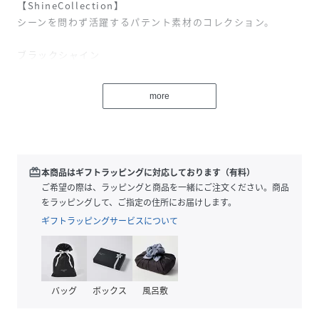
【ShineCollection】
シーンを問わず活躍するパテント素材のコレクション。
ブラックシャイン
洗練された無地のブラック（黒）です。リキッドパテントの
ツヤのある質感がスポーティになりすぎず大人な印象。シン
more
プルなデザインで日常使いしやすく、年齢問わずシーズンレ
スに活躍します。
【スタイル説明】
スマートなスクエア型ショルダーバッグ。持った時のクタッ
redeem
本商品はギフトラッピングに対応しております（有料）
としたシルエットが体にフィットしやすく、長財布や500ml
ご希望の際は、ラッピングと商品を一緒にご注文ください。商品
のペットボトルもゆったり入り、ちょっとしたお出かけはも
をラッピングして、ご指定の住所にお届けします。
ちろん、サブバッグとしてもおすすめです。
ギフトラッピングサービスについて
【仕様】
メイン開閉部：ファスナー
内側：オープンポケット×1、ファスナーポケット×1
バッグ
ボックス
風呂敷
ショルダーストラップ：取り外し・長さ調節可