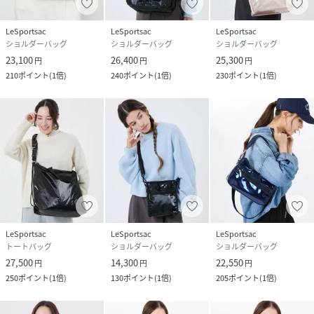
品番
NV1441_1014M135
(
1014M135-BK-F NV1441
)
LeSportsac
LeSportsac
LeSportsac
ショルダーバッグ
ショルダーバッグ
ショルダーバッグ
23,100
26,400
25,300
円
円
円
210
ポイント
(
1倍
)
240
ポイント
(
1倍
)
230
ポイント
(
1倍
)
LeSportsac
LeSportsac
LeSportsac
トートバッグ
ショルダーバッグ
ショルダーバッグ
27,500
14,300
22,550
円
円
円
250
ポイント
(
1倍
)
130
ポイント
(
1倍
)
205
ポイント
(
1倍
)