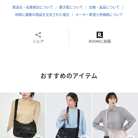
こちらはレスポートサック公式ストアです。商品は全て正規
発送日・在庫表記について
置き配について
交換・返品について
品です。
同時に複数の商品を注文された場合
メーカー希望小売価格について
※同じスタイルでお探しの場合は
【レスポ 1014】
プリント一覧をご覧になりたい場合は
シェア
ROOMに投稿
【レスポ M135】
と画面上部の「検索欄」に入力し、ご確認ください。
【レスポートサック公式ショップ lesportsacショルダーバ
おすすめのアイテム
ッグ手持ち軽量収納斜め掛け大容量肩掛けトレンドギフト通
勤通学ビジネス母の日】
性別タイプ
ユニセックス
素材
ナイロン
サイズ
フリー