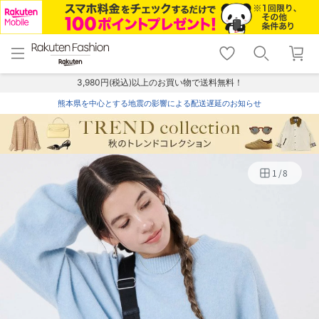
menu
home
search
favorite_border
shopping_cart
lock_outline
メニュー
トップ
検索
お気に入り
カート
ログイン
3,980円(税込)以上のお買い物で送料無料！
熊本県を中心とする地震の影響による配送遅延のお知らせ
1
/
8