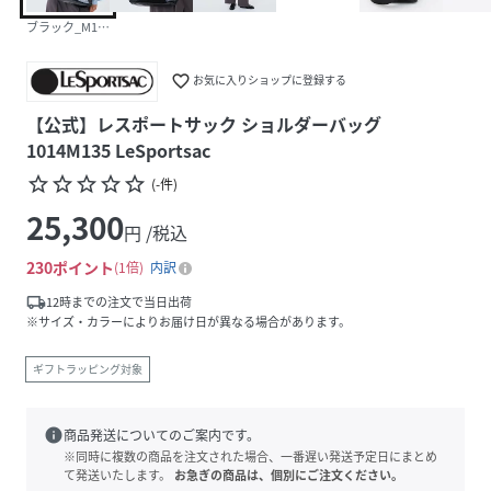
ブラック_M135
favorite_border
お気に入りショップに登録する
【公式】レスポートサック ショルダーバッグ
1014M135 LeSportsac
star_border
star_border
star_border
star_border
star_border
(
-
件
)
25,300
円 /税込
230
ポイント
1倍
内訳
local_shipping
12時までの注文で当日出荷
※サイズ・カラーによりお届け日が異なる場合があります。
ギフトラッピング対象
info
商品発送についてのご案内です。
※同時に複数の商品を注文された場合、一番遅い発送予定日にまとめ
て発送いたします。
お急ぎの商品は、個別にご注文ください。