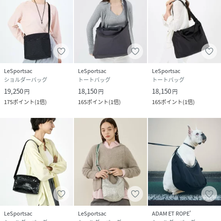
LeSportsac
LeSportsac
LeSportsac
ショルダーバッグ
トートバッグ
トートバッグ
19,250
18,150
18,150
円
円
円
175
ポイント
(
1倍
)
165
ポイント
(
1倍
)
165
ポイント
(
1倍
)
LeSportsac
LeSportsac
ADAM ET ROPE'