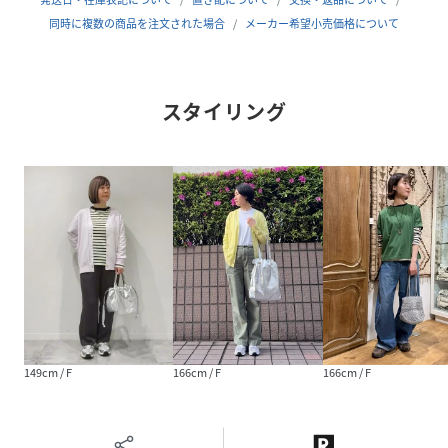
性別タイプ
レディース
同時に複数の商品を注文された場合
メーカー希望小売価格について
原産国
ベトナム
素材
コットン100%
スタイリング
サイズ
F
クリーニング
手洗い可
品番
NV1272_60500206000
(
60500206000-7H-3B NV1272
)
149cm / F
166cm / F
166cm / F