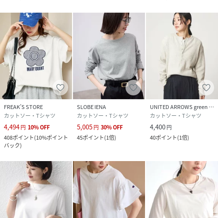
FREAK’S STORE
SLOBE IENA
UNITED ARROWS green label relaxing
カットソー・Tシャツ
カットソー・Tシャツ
カットソー・Tシャツ
4,494
5,005
4,400
円
10
%
OFF
円
30
%
OFF
円
408
ポイント
(
10%ポイント
45
ポイント
(
1倍
)
40
ポイント
(
1倍
)
バック
)