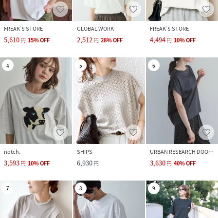
FREAK’S STORE
GLOBAL WORK
FREAK’S STORE
5,610
2,512
4,494
円
15
%
OFF
円
28
%
OFF
円
10
%
OFF
4
5
6
notch.
SHIPS
URBAN RESEARCH DOORS
3,593
6,930
3,630
円
10
%
OFF
円
円
40
%
OFF
7
8
9