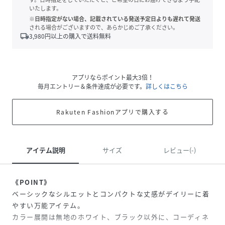
いたします。
※日時指定がない場合、記載されている発送予定日よりも遅れて発送
される場合がございますので、あらかじめご了承ください。
local_shipping
3,980
円以上の購入で送料無料
アプリならポイント最大3倍！
毎月エントリー＆条件達成が必要です。
詳しくはこちら
Rakuten Fashionアプリで購入する
アイテム説明
サイズ
レビュー(-)
《POINT》
ベーシックなシルエットとコンパクトな丈感がデイリーに着
やすい万能アイテム。
カラー展開は無地のホワイト、ブラック以外に、コーディネ