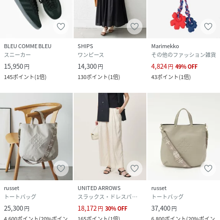
BLEU COMME BLEU
SHIPS
Marimekko
スニーカー
ワンピース
その他のファッション雑貨
15,950
14,300
4,824
円
円
円
49
%
OFF
145
ポイント
(
1倍
)
130
ポイント
(
1倍
)
43
ポイント
(
1倍
)
russet
UNITED ARROWS
russet
トートバッグ
スラックス・ドレスパンツ
トートバッグ
25,300
18,172
37,400
円
円
30
%
OFF
円
4,600
ポイント
(
20%ポイン
165
ポイント
(
1倍
)
6,800
ポイント
(
20%ポイン