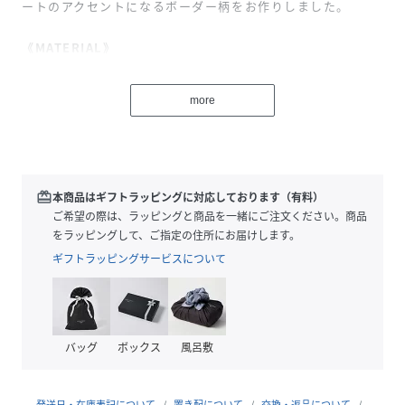
ートのアクセントになるボーダー柄をお作りしました。
《MATERIAL》
厳選された超長綿だけを贅沢に使用しており、
極限まで高密度で編みたてることで、透けにくく適度なハリ
more
感を実現。
きれいな目面と、発色の良さにこだわっています。
手洗い可能です。
《COORDINATE》
redeem
本商品はギフトラッピングに対応しております（有料）
デニムに一枚で合わせてカジュアルにはもちろん、ゆったり
ご希望の際は、ラッピングと商品を一緒にご注文ください。商品
シルエットのボトムスに合わせた、大人のリラックススタイ
をラッピングして、ご指定の住所にお届けします。
ルにもお勧めです◎。
ギフトラッピングサービスについて
ホワイトモデル：H162B79W59H85着用サイズ：F
ブラックモデル：H162B79W59H85着用サイズ：F
ネイビーモデル：H162B79W59H85着用サイズ：F
バッグ
ボックス
風呂敷
ブラック_1モデル：H166着用サイズ：F
発送日・在庫表記について
置き配について
交換・返品について