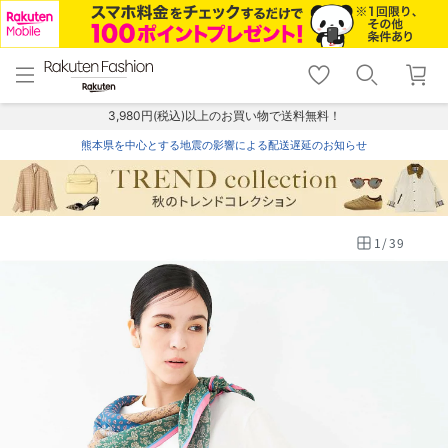
menu
home
search
favorite_border
shopping_cart
lock_outline
メニュー
トップ
検索
お気に入り
カート
ログイン
3,980円(税込)以上のお買い物で送料無料！
熊本県を中心とする地震の影響による配送遅延のお知らせ
1
/
39