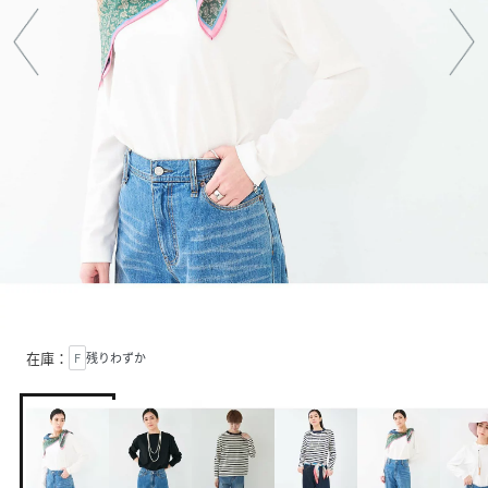
在庫：
F
残りわずか