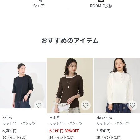
シェア
ROOMに投稿
おすすめのアイテム
collex
自由区
cloudnine
カットソー・Tシャツ
カットソー・Tシャツ
カットソー・Tシャツ
8,800
6,160
3,850
円
円
30
%
OFF
円
80
ポイント
(
1倍
)
56
ポイント
(
1倍
)
35
ポイント
(
1倍
)