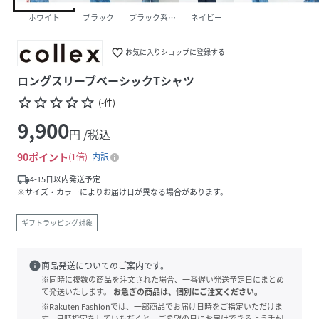
ホワイト
ブラック
ブラック系その他1
ネイビー
favorite_border
お気に入りショップに登録する
ロングスリーブベーシックTシャツ
star_border
star_border
star_border
star_border
star_border
(
-
件
)
9,900
円 /税込
90
ポイント
1倍
内訳
local_shipping
4-15日以内発送予定
※サイズ・カラーによりお届け日が異なる場合があります。
ギフトラッピング対象
info
商品発送についてのご案内です。
※同時に複数の商品を注文された場合、一番遅い発送予定日にまとめ
て発送いたします。
お急ぎの商品は、個別にご注文ください。
※Rakuten Fashionでは、一部商品でお届け日時をご指定いただけま
す。日時指定をしていただくと、ご希望の日にお届けできるよう手配