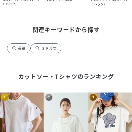
トバック
)
トバック
)
関連キーワードから探す
search
search
長袖
ミドル丈
カットソー・Tシャツ
のランキング
1
2
3