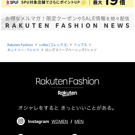
Rakuten Fashion
collex (コレックス)
トップス
navigate_next
navigate_next
navigate_next
カットソー・Tシャツ
ロングスリーブベーシックTシャツ
navigate_next
Instagram
WOMEN
/
MEN