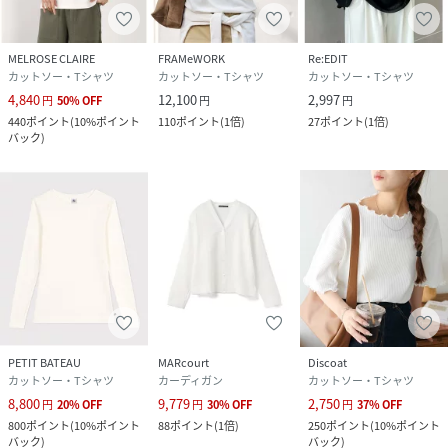
MELROSE CLAIRE
FRAMeWORK
Re:EDIT
カットソー・Tシャツ
カットソー・Tシャツ
カットソー・Tシャツ
4,840
12,100
2,997
円
50
%
OFF
円
円
440
ポイント
(
10%ポイント
110
ポイント
(
1倍
)
27
ポイント
(
1倍
)
バック
)
PETIT BATEAU
MARcourt
Discoat
カットソー・Tシャツ
カーディガン
カットソー・Tシャツ
8,800
9,779
2,750
円
20
%
OFF
円
30
%
OFF
円
37
%
OFF
800
ポイント
(
10%ポイント
88
ポイント
(
1倍
)
250
ポイント
(
10%ポイント
バック
)
バック
)