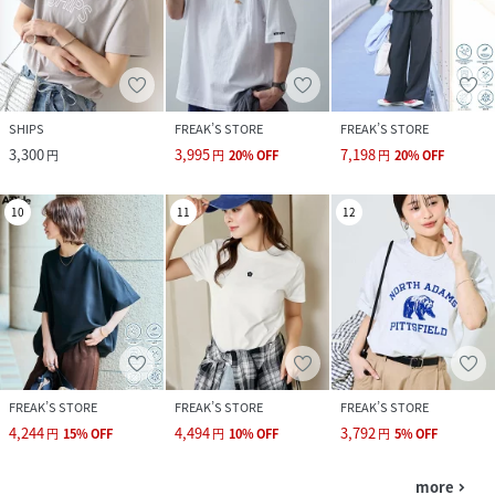
SHIPS
FREAK’S STORE
FREAK’S STORE
3,300
3,995
7,198
円
円
20
%
OFF
円
20
%
OFF
10
11
12
FREAK’S STORE
FREAK’S STORE
FREAK’S STORE
4,244
4,494
3,792
円
15
%
OFF
円
10
%
OFF
円
5
%
OFF
more
navigate_next