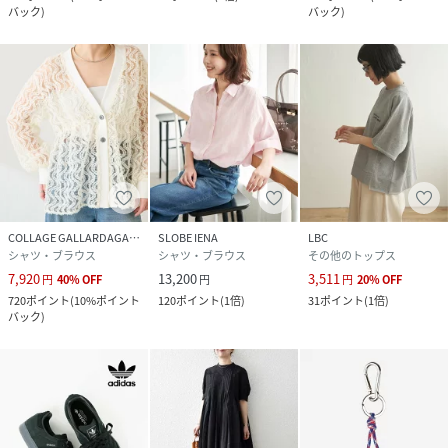
バック
)
バック
)
COLLAGE GALLARDAGALANTE
SLOBE IENA
LBC
シャツ・ブラウス
シャツ・ブラウス
その他のトップス
7,920
13,200
3,511
円
40
%
OFF
円
円
20
%
OFF
720
ポイント
(
10%ポイント
120
ポイント
(
1倍
)
31
ポイント
(
1倍
)
バック
)