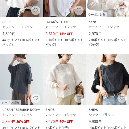
クーポン対象
SHIPS
FREAK’S STORE
coen
カットソー・Tシャツ
カットソー・Tシャツ
カットソー・Tシャツ
4,840
5,610
2,970
円
円
15
%
OFF
円
440
ポイント
(
10%ポイント
510
ポイント
(
10%ポイント
270
ポイント
(
10%ポイント
バック
)
バック
)
バック
)
クーポン対象
URBAN RESEARCH DOORS
SHIPS
SHIPS
カットソー・Tシャツ
カットソー・Tシャツ
シャツ・ブラウス
5,390
8,470
9,900
円
30
%
OFF
円
30
%
OFF
円
490
ポイント
(
10%ポイント
77
ポイント
(
1倍
)
900
ポイント
(
10%ポイント