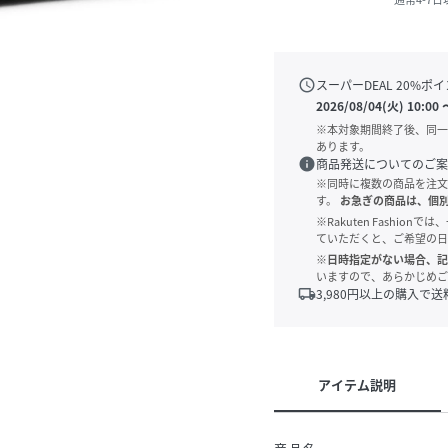
schedule
スーパーDEAL
20
%ポイ
2026/08/04(火) 10:00
※本対象期間終了後、同一
あります。
info
商品発送についてのご案
※同時に複数の商品を注文
す。
お急ぎの商品は、個
※Rakuten Fashi
ていただくと、ご希望の日
※日時指定がない場合、記
いますので、あらかじめご
local_shipping
3,980
円以上の購入で送
アイテム説明