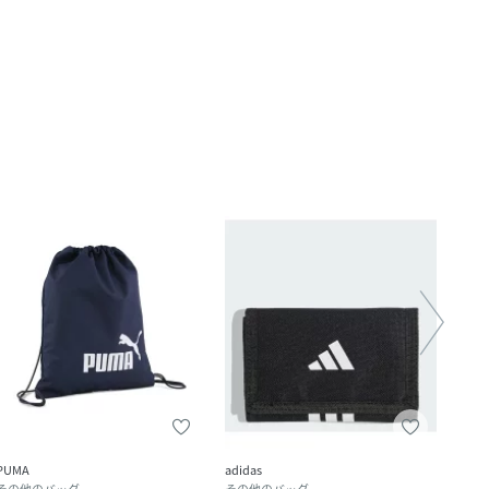
PUMA
adidas
SHIPS