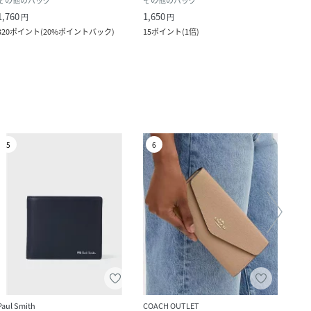
その他のバッグ
その他のバッグ
財布
1,760
1,650
3,960
円
円
320
ポイント
(
20%ポイントバック
)
15
ポイント
(
1倍
)
36
ポ
5
6
7
Paul Smith
COACH OUTLET
COAC