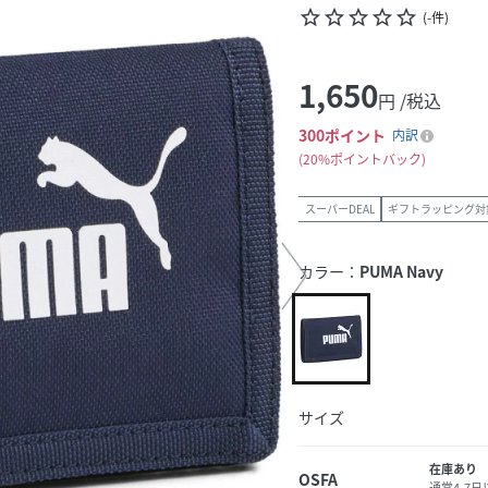
star_border
star_border
star_border
star_border
star_border
(
-
件
)
1,650
円 /税込
300
ポイント
内訳
20%ポイントバック
スーパーDEAL
ギフトラッピング対
カラー：
PUMA Navy
サイズ
在庫あり
OSFA
通常4-7