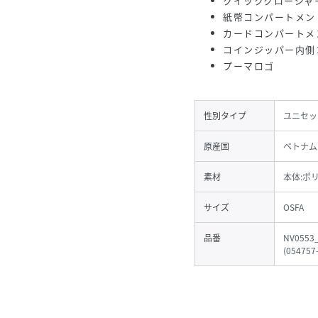
クイッククロージャ
紙幣コンパートメン
カードコンパートメ
コインジッパー内側
プーマロゴ
性別タイプ
ユニセッ
原産国
ベトナム
素材
本体:ポ
サイズ
OSFA
品番
NV0553
(
054757