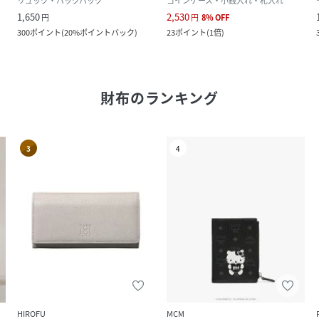
リュック・バックパック
コインケース・小銭入れ・札入れ
1,650
2,530
円
円
8
%
OFF
300
ポイント
(
20%ポイントバック
)
23
ポイント
(
1倍
)
財布
のランキング
3
4
HIROFU
MCM