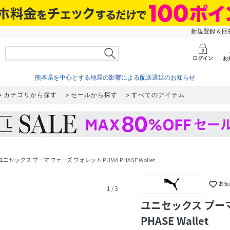
新規登録＆回答
熊本県を中心とする地震の影響による配送遅延のお知らせ
カテゴリから探す
セールから探す
すべてのアイテム
ユニセックス プーマ フェーズ ウォレット PUMA PHASE Wallet
favorite_border
お気
1
/
3
ユニセックス プーマ
PHASE Wallet