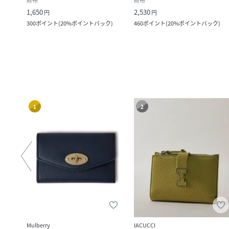
財布
財布
1,650
2,530
円
円
300
ポイント
(
20%ポイントバック
)
460
ポイント
(
20%ポイントバック
)
1
2
Mulberry
IACUCCI