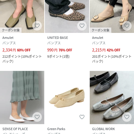
クーポン対象
クーポン対象
Amulet
UNITED BASE
Amulet
パンプス
パンプス
パンプス
2,334
990
2,215
円
60
%
OFF
円
76
%
OFF
円
42
%
OFF
212
ポイント
(
10%ポイント
9
ポイント
(
1倍
)
201
ポイント
(
10%ポイント
バック
)
バック
)
SENSE OF PLACE
Green Parks
GLOBAL WORK