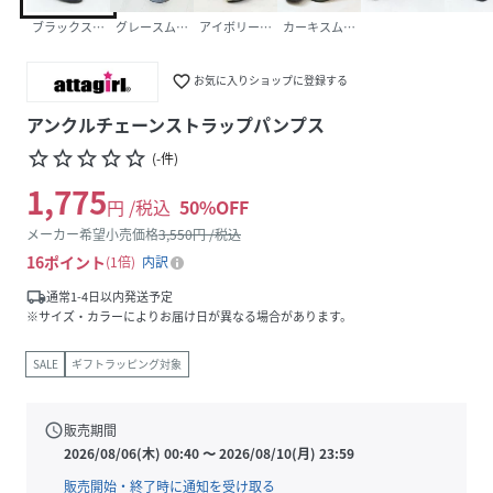
ブラックスムース(BLPU)
グレースムース(GYPU)
アイボリースムース(IVPU)
カーキスムース(KAPU)
favorite_border
お気に入りショップに登録する
アンクルチェーンストラップパンプス
star_border
star_border
star_border
star_border
star_border
(
-
件
)
1,775
円 /税込
50
%OFF
メーカー希望小売価格
3,550
円 /税込
16
ポイント
1倍
内訳
local_shipping
通常1-4日以内発送予定
※サイズ・カラーによりお届け日が異なる場合があります。
SALE
ギフトラッピング対象
schedule
販売期間
2026/08/06(木) 00:40
〜
2026/08/10(月) 23:59
販売開始・終了時に通知を受け取る