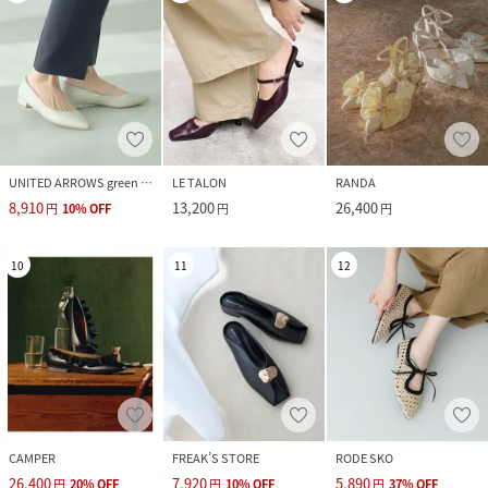
UNITED ARROWS green label relaxing
LE TALON
RANDA
8,910
13,200
26,400
円
10
%
OFF
円
円
10
11
12
CAMPER
FREAK’S STORE
RODE SKO
26,400
7,920
5,890
円
20
%
OFF
円
10
%
OFF
円
37
%
OFF