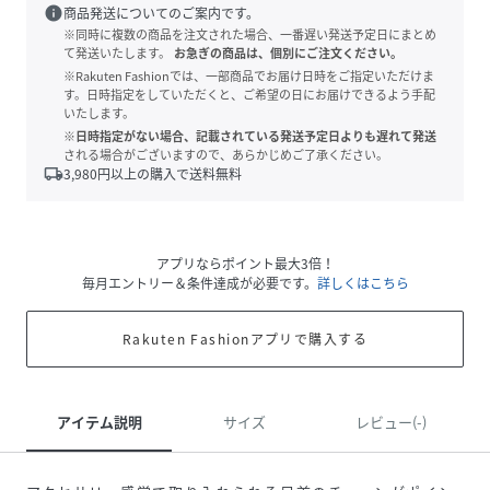
info
商品発送についてのご案内です。
※同時に複数の商品を注文された場合、一番遅い発送予定日にまとめ
て発送いたします。
お急ぎの商品は、個別にご注文ください。
※Rakuten Fashionでは、一部商品でお届け日時をご指定いただけま
す。日時指定をしていただくと、ご希望の日にお届けできるよう手配
いたします。
※日時指定がない場合、記載されている発送予定日よりも遅れて発送
される場合がございますので、あらかじめご了承ください。
local_shipping
3,980
円以上の購入で送料無料
アプリならポイント最大3倍！
毎月エントリー＆条件達成が必要です。
詳しくはこちら
Rakuten Fashionアプリで購入する
アイテム説明
サイズ
レビュー(-)