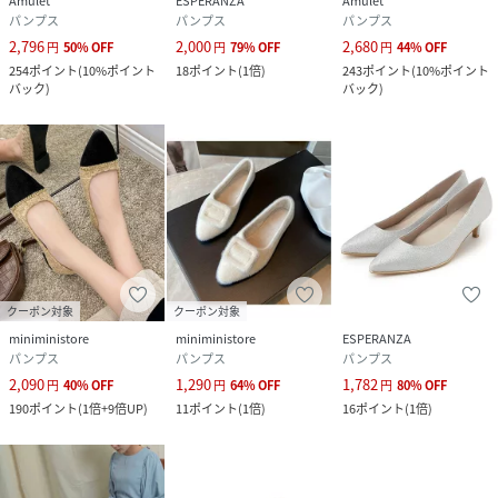
Amulet
ESPERANZA
Amulet
パンプス
パンプス
パンプス
2,796
2,000
2,680
円
50
%
OFF
円
79
%
OFF
円
44
%
OFF
254
ポイント
(
10%ポイント
18
ポイント
(
1倍
)
243
ポイント
(
10%ポイント
バック
)
バック
)
クーポン対象
クーポン対象
miniministore
miniministore
ESPERANZA
パンプス
パンプス
パンプス
2,090
1,290
1,782
円
40
%
OFF
円
64
%
OFF
円
80
%
OFF
190
ポイント
(
1倍+9倍UP
)
11
ポイント
(
1倍
)
16
ポイント
(
1倍
)