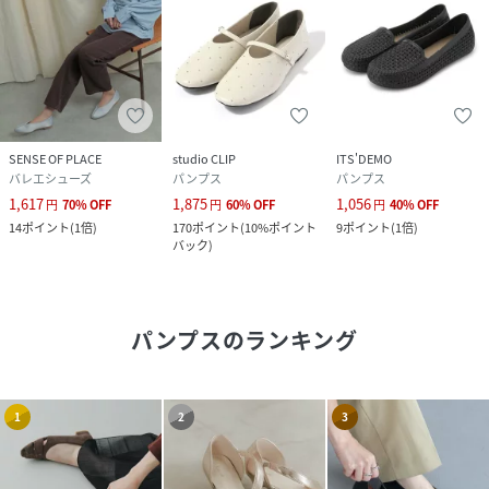
SENSE OF PLACE
studio CLIP
ITS'DEMO
バレエシューズ
パンプス
パンプス
1,617
1,875
1,056
円
70
%
OFF
円
60
%
OFF
円
40
%
OFF
14
ポイント
(
1倍
)
170
ポイント
(
10%ポイント
9
ポイント
(
1倍
)
バック
)
パンプス
のランキング
1
2
3