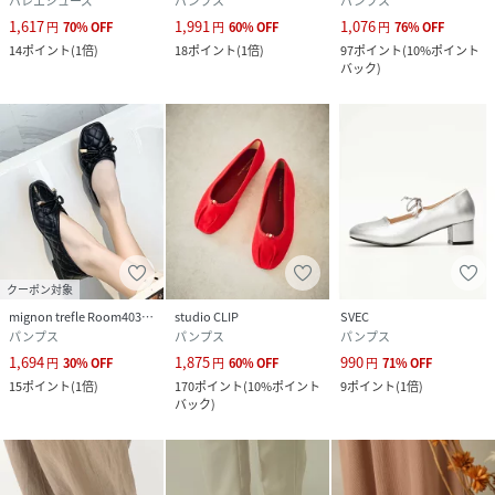
バレエシューズ
パンプス
パンプス
1,617
1,991
1,076
円
70
%
OFF
円
60
%
OFF
円
76
%
OFF
14
ポイント
(
1倍
)
18
ポイント
(
1倍
)
97
ポイント
(
10%ポイント
バック
)
クーポン対象
mignon trefle Room403 selected
studio CLIP
SVEC
パンプス
パンプス
パンプス
1,694
1,875
990
円
30
%
OFF
円
60
%
OFF
円
71
%
OFF
15
ポイント
(
1倍
)
170
ポイント
(
10%ポイント
9
ポイント
(
1倍
)
バック
)