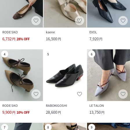
RODE SKO
kaene
EVOL
6,732
16,500
7,920
円
28
%
OFF
円
円
4
5
6
RODE SKO
RABOKIGOSHI
LE TALON
9,900
28,600
13,750
円
10
%
OFF
円
円
7
8
9