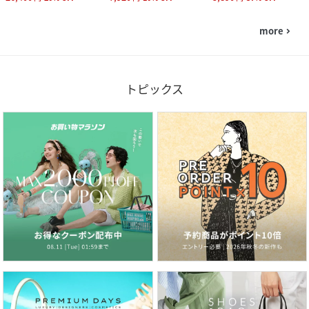
more
navigate_next
トピックス