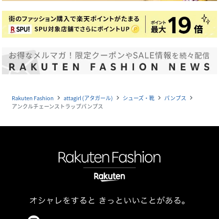
Rakuten Fashion
attagirl (アタガール)
シューズ・靴
パンプス
navigate_next
navigate_next
navigate_next
navigate_next
アンクルチェーンストラップパンプス