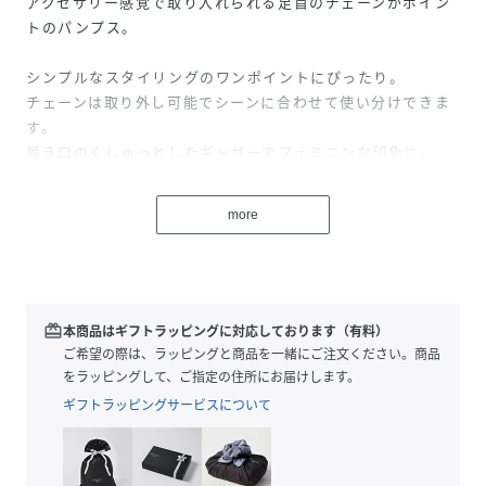
アクセサリー感覚で取り入れられる足首のチェーンがポイン
トのパンプス。
シンプルなスタイリングのワンポイントにぴったり。
チェーンは取り外し可能でシーンに合わせて使い分けできま
す。
履き口のくしゅっとしたギャザーでフェミニンな印象に。
太めのローヒールが歩きやすく疲れにくくて、
more
シンプルなコーデのワンポイントにおすすめの１足です。
Mサイズサンプルを着用（モデル:165cm普段M/Lサイズ・
23.5cm）
redeem
本商品はギフトラッピングに対応しております（有料）
性別タイプ
レディース
ご希望の際は、ラッピングと商品を一緒にご注文ください。商品
をラッピングして、ご指定の住所にお届けします。
原産国
中国
ギフトラッピングサービスについて
素材
合成皮革
サイズ
S(22-22.5cm)、M(23-23.5cm)、L(24-24.5cm)、