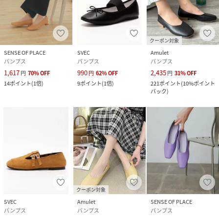
クーポン対象
SENSE OF PLACE
SVEC
Amulet
パンプス
パンプス
パンプス
1,617
990
2,435
円
70
%
OFF
円
62
%
OFF
円
31
%
OFF
14
ポイント
(
1倍
)
9
ポイント
(
1倍
)
221
ポイント
(
10%ポイント
バック
)
クーポン対象
SVEC
Amulet
SENSE OF PLACE
パンプス
パンプス
パンプス