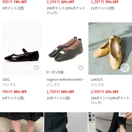
990
2,194
1,287
円
74
%
OFF
円
42
%
OFF
円
70
%
OFF
9
ポイント
(
1倍
)
199
ポイント
(
10%ポイント
11
ポイント
(
1倍
)
バック
)
クーポン対象
SVEC
mignon trefle Room403 selected
LAKOLE
パンプス
パンプス
パンプス
990
1,760
2,090
円
56
%
OFF
円
50
%
OFF
円
53
%
OFF
9
ポイント
(
1倍
)
16
ポイント
(
1倍
)
190
ポイント
(
10%ポイント
バック
)