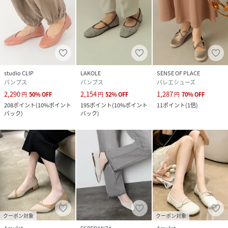
studio CLIP
LAKOLE
SENSE OF PLACE
パンプス
パンプス
バレエシューズ
2,290
2,154
1,287
円
50
%
OFF
円
52
%
OFF
円
70
%
OFF
208
ポイント
(
10%ポイント
195
ポイント
(
10%ポイント
11
ポイント
(
1倍
)
バック
)
バック
)
クーポン対象
クーポン対象