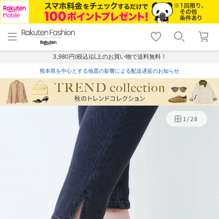
menu
home
search
favorite_border
shopping_cart
lock_outline
メニュー
トップ
検索
お気に入り
カート
ログイン
3,980円(税込)以上のお買い物で送料無料！
熊本県を中心とする地震の影響による配送遅延のお知らせ
1
/
28