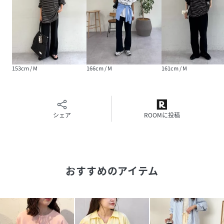
M： 68(最小) ~96(最大)
・・・・・・・・・・・・・・・・・・・・・・
透け感：なし
裏地：なし（ホワイト・アイボリーは裏地あり）
伸縮性：あり
153cm / M
166cm / M
161cm / M
光沢感：なし
生地の厚さ：普通
・・・・・・・・・・・・・・・・・・・・・・
シェア
ROOMに投稿
▼気になる商品をお気に入り登録
ハートをクリックして《お気に入り登録》がオススメです！
※画像の商品はサンプルを使用しております。実際の商品と
若干の仕様が変更になる場合がございますので、予めご了承
おすすめのアイテム
の上ご注文くださいますようお願いいたします
※屋外の光や照明の当たり具合で、実際の商品の色味とカラ
ー別画像の色味に若干の違いが発生する場合がございます。