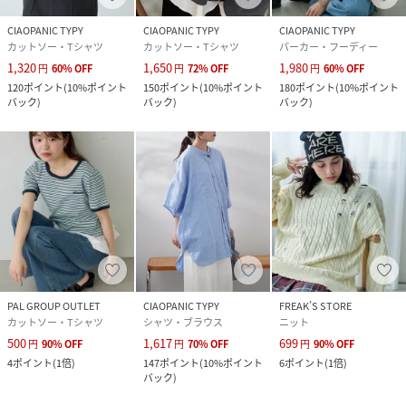
CIAOPANIC TYPY
CIAOPANIC TYPY
CIAOPANIC TYPY
カットソー・Tシャツ
カットソー・Tシャツ
パーカー・フーディー
1,320
1,650
1,980
円
60
%
OFF
円
72
%
OFF
円
60
%
OFF
120
ポイント
(
10%ポイント
150
ポイント
(
10%ポイント
180
ポイント
(
10%ポイント
バック
)
バック
)
バック
)
PAL GROUP OUTLET
CIAOPANIC TYPY
FREAK’S STORE
カットソー・Tシャツ
シャツ・ブラウス
ニット
500
1,617
699
円
90
%
OFF
円
70
%
OFF
円
90
%
OFF
4
ポイント
(
1倍
)
147
ポイント
(
10%ポイント
6
ポイント
(
1倍
)
バック
)