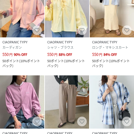
詳細画像と併せてご確認の上、ご注文いただきますようお願
い致します。
※独自のタイムセールなどの施策により、実店舗と価格差が
発生する場合がございます。
※実際の店舗在庫につきましては、各店舗に直接お問い合わ
CIAOPANIC TYPY
CIAOPANIC TYPY
CIAOPANIC TYPY
カーディガン
シャツ・ブラウス
ロング・マキシスカート
せください。
550
550
550
円
90
%
OFF
円
88
%
OFF
円
84
%
OFF
50
ポイント
(
10%ポイント
50
ポイント
(
10%ポイント
50
ポイント
(
10%ポイント
性別タイプ
レディース
バック
)
バック
)
バック
)
原産国
中国
素材
綿98%, ポリウレタン2%(アイボリーのみ裏地:ポ
リエステル100%)
サイズ
S、M、L
品番
NU4000_TYZ1051202A0006
(
TYZ1051202A0006-4-i NU4000
)
CIAOPANIC TYPY
CIAOPANIC TYPY
CIAOPANIC TYPY