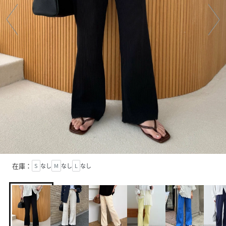
在庫：
S
なし
M
なし
L
なし