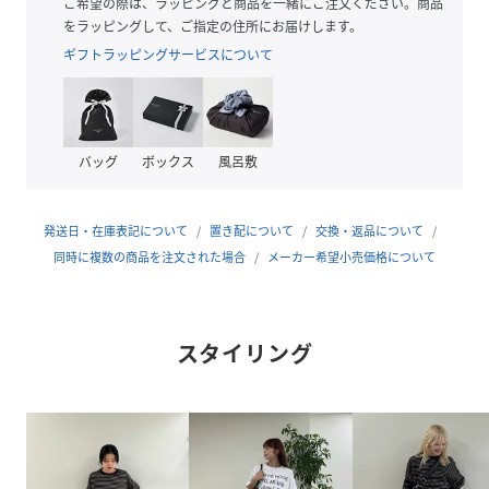
ます。
ご希望の際は、ラッピングと商品を一緒にご注文ください。商品
をラッピングして、ご指定の住所にお届けします。
■スタイリング
ギフトラッピングサービスについて
Ｔシャツやスウェット、ブラウスなど様々なアイテムと相性
抜群！
オーバーサイズのカットソーやシャツとあわせてメリハリを
つけて着こなすと旬なスタイルに。
バッグ
ボックス
風呂敷
身体のラインを拾いにくいので、体型カバーにもおすすめで
す。
足元は、バレエシューズやストラップサンダルなどで女性ら
発送日・在庫表記について
置き配について
交換・返品について
しく合わせるのはもちろん、
同時に複数の商品を注文された場合
メーカー希望小売価格について
スニーカーで外したカジュアルコーデもおすすめ！
■お手入れ方法
スタイリング
洗濯：液温は40 ℃を限度とし、手洗いができる
アイロン：不可
タンブル乾燥：不可
■ウエストサイズ
S：66(最小) ~94 (最大)