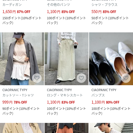
カーディガン
その他のパンツ
シャツ・ブラウス
1,650
1,100
550
円
87
%
OFF
円
85
%
OFF
円
85
%
OFF
150
ポイント
(
10%ポイント
100
ポイント
(
10%ポイント
50
ポイント
(
10%ポイント
バック
)
バック
)
バック
)
CIAOPANIC TYPY
CIAOPANIC TYPY
CIAOPANIC TYPY
カットソー・Tシャツ
ロング・マキシスカート
パンプス
999
1,100
1,100
円
78
%
OFF
円
83
%
OFF
円
80
%
OFF
90
ポイント
(
10%ポイント
100
ポイント
(
10%ポイント
100
ポイント
(
10%ポイント
バック
)
バック
)
バック
)