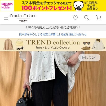
menu
home
search
favorite_border
shopping_cart
lock_outline
メニュー
トップ
検索
お気に入り
カート
ログイン
3,980円(税込)以上のお買い物で送料無料！
熊本県を中心とする地震の影響による配送遅延のお知らせ
1
/
124