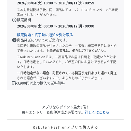
2026/08/04(火) 10:00
〜
2026/08/11(火) 09:59
※本対象期間終了後、同一商品にてスーパーDEALキャンペーンが継続
実施されることがあります。
schedule
販売期間
2026/08/08(土) 00:30
〜
2026/08/17(月) 00:00
販売開始・終了時に通知を受け取る
info
商品発送についてのご案内です。
※同時に複数の商品を注文された場合、一番遅い発送予定日にまとめ
て発送いたします。
お急ぎの商品は、個別にご注文ください。
※Rakuten Fashionでは、一部商品でお届け日時をご指定いただけま
す。日時指定をしていただくと、ご希望の日にお届けできるよう手配
いたします。
※日時指定がない場合、記載されている発送予定日よりも遅れて発送
される場合がございますので、あらかじめご了承ください。
local_shipping
3,980
円以上の購入で送料無料
アプリならポイント最大3倍！
毎月エントリー＆条件達成が必要です。
詳しくはこちら
Rakuten Fashionアプリで購入する