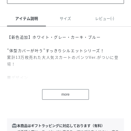
アイテム説明
サイズ
レビュー(-)
【新色追加】ホワイト・グレー・カーキ・ブルー
”体型カバーが叶う”すっきりシルエットシリーズ！
累計13万枚売れた大人気スカートのパンツVer.がついに登
場！
■デザイン
シンプルで着回し力が高く、ワードローブに1枚あると重宝
するアイテム。
more
細かなリブデザインが縦のラインを強調してくれ、すっきり
した印象にしてくれます。
柔らかな生地にウエストゴムで、リラックスして履けるイー
ジーパンツ仕様。
裾はほどよくフレアになっているのでスタイルアップも叶い
redeem
本商品はギフトラッピングに対応しております（有料）