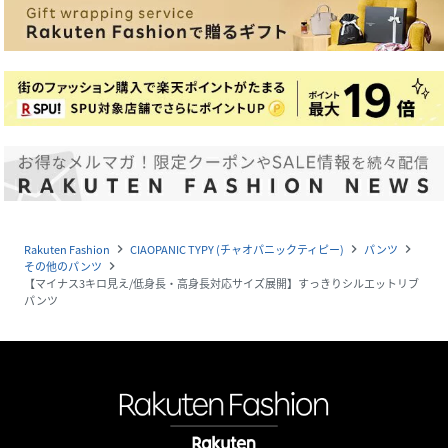
Rakuten Fashion
CIAOPANIC TYPY (チャオパニックティピー)
パンツ
navigate_next
navigate_next
navigate_next
その他のパンツ
navigate_next
【マイナス3キロ見え/低身長・高身長対応サイズ展開】すっきりシルエットリブ
パンツ