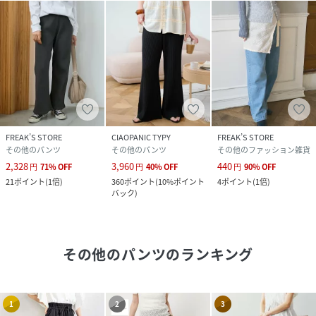
FREAK’S STORE
CIAOPANIC TYPY
FREAK’S STORE
その他のパンツ
その他のパンツ
その他のファッション雑貨
2,328
3,960
440
円
71
%
OFF
円
40
%
OFF
円
90
%
OFF
21
ポイント
(
1倍
)
360
ポイント
(
10%ポイント
4
ポイント
(
1倍
)
バック
)
その他のパンツ
のランキング
1
2
3