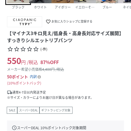
ブラック
ホワイト
アイボリー
イエローその他1
ブルー
ネイ
favorite_border
お気に入りショップに登録する
【マイナス3キロ見え/低身長・高身長対応サイズ展開】
すっきりシルエットリブパンツ
star_border
star_border
star_border
star_border
star_border
(
-
件
)
550
円 /税込
87
%OFF
メーカー希望小売価格
4,400
円 /税込
50
ポイント
内訳
10%ポイントバック
local_shipping
通常4-7日以内発送予定
※サイズ・カラーによりお届け日が異なる場合があります。
SALE
スーパーDEAL
ギフトラッピング対象
schedule
スーパーDEAL
10
%ポイントバック対象期間