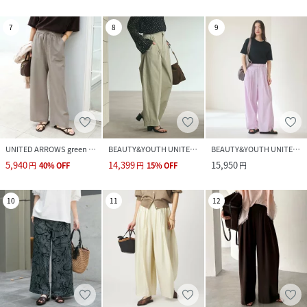
7
8
9
UNITED ARROWS green label relaxing
BEAUTY&YOUTH UNITED ARROWS
BEAUTY&YOUTH UNITED ARROWS
5,940
14,399
15,950
円
40
%
OFF
円
15
%
OFF
円
10
11
12