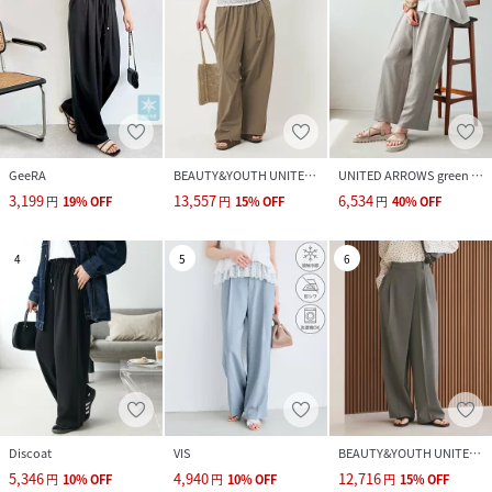
GeeRA
BEAUTY&YOUTH UNITED ARROWS
UNITED ARROWS green label relaxing
3,199
13,557
6,534
円
19
%
OFF
円
15
%
OFF
円
40
%
OFF
4
5
6
Discoat
VIS
BEAUTY&YOUTH UNITED ARROWS
5,346
4,940
12,716
円
10
%
OFF
円
10
%
OFF
円
15
%
OFF