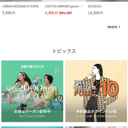
URBAN RESEARCH ITEMS
UNITED ARROWS green label relaxing
DOUDOU
5,990
6,490
14,300
円
円
50
%
OFF
円
more
navigate_next
トピックス