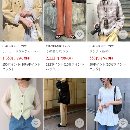
CIAOPANIC TYPY
CIAOPANIC TYPY
CIAOPANIC TYPY
テーラードジャケット・ブレザー
その他のパンツ
リング・指輪
1,650
2,112
550
円
85
%
OFF
円
70
%
OFF
円
87
%
OFF
150
ポイント
(
10%ポイント
192
ポイント
(
10%ポイント
50
ポイント
(
10%ポイント
バック
)
バック
)
バック
)