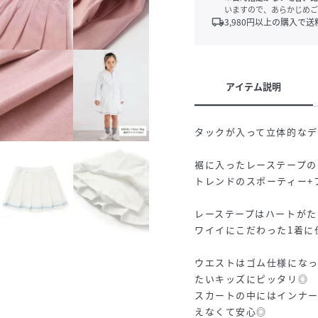
いますので、あらかじめご
local_shipping
3,980
円以上の購入で送
アイテム説明
タックが入って立体的な
裾に入ったレーステープの
トレンドのスポーティー+
レーステープはハートがた
ワイイにこだわった1着に
ウエストはゴム仕様にな
たいキッズにピッタリ◎
スカートの中にはインナ
えなくて安心◎