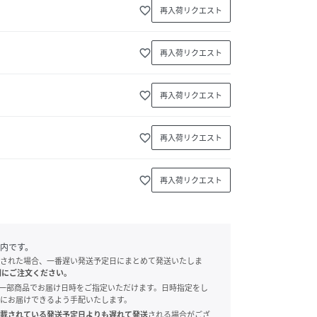
favorite_border
再入荷リクエスト
favorite_border
再入荷リクエスト
favorite_border
再入荷リクエスト
favorite_border
再入荷リクエスト
favorite_border
再入荷リクエスト
内です。
された場合、一番遅い発送予定日にまとめて発送いたしま
別にご注文ください。
onでは、一部商品でお届け日時をご指定いただけます。日時指定をし
にお届けできるよう手配いたします。
載されている発送予定日よりも遅れて発送
される場合がござ