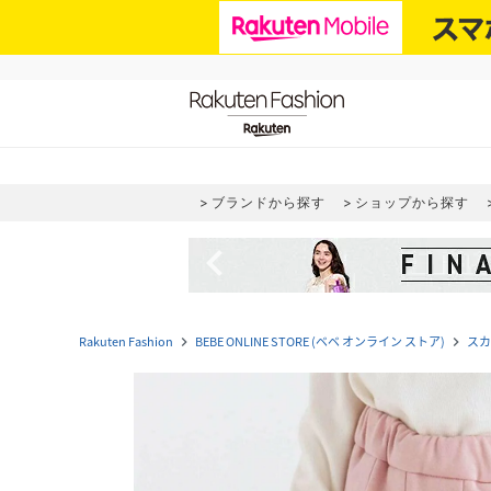
ブランドから探す
ショップから探す
navigate_before
Rakuten Fashion
BEBE ONLINE STORE (ベベ オンライン ストア)
スカ
navigate_next
navigate_next