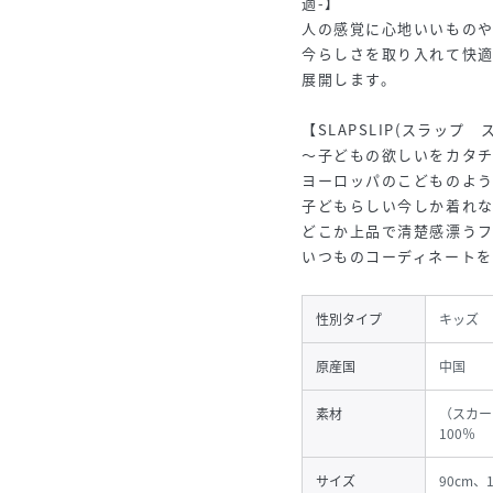
適-】
人の感覚に心地いいもの
今らしさを取り入れて快
展開します。
【SLAPSLIP(スラップ 
～子どもの欲しいをカタ
ヨーロッパのこどものよ
子どもらしい今しか着れ
どこか上品で清楚感漂う
いつものコーディネート
性別タイプ
キッズ
原産国
中国
素材
（スカー
100％
サイズ
90cm、