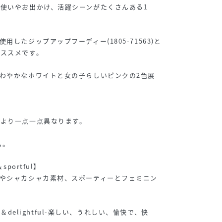
使いやお出かけ、活躍シーンがたくさんある1
用したジップアップフーディー(1805-71563)と
オススメです。
わやかなホワイトと女の子らしいピンクの2色展
により一点一点異なります。
ム。
sportful】
やシャカシャカ素材、スポーティーとフェミニン
ER＆delightful-楽しい、うれしい、愉快で、快