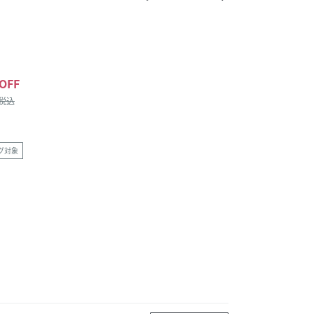
OFF
/税込
グ対象