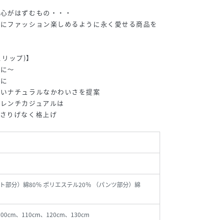
や心がはずむもの・・・
適にファッション楽しめるように永く愛せる商品を
スリップ)】
チに～
うに
ないナチュラルなかわいさを提案
フレンチカジュアルは
をさりげなく格上げ
ト部分）綿80％ ポリエステル20％ （パンツ部分）綿
100cm、110cm、120cm、130cm