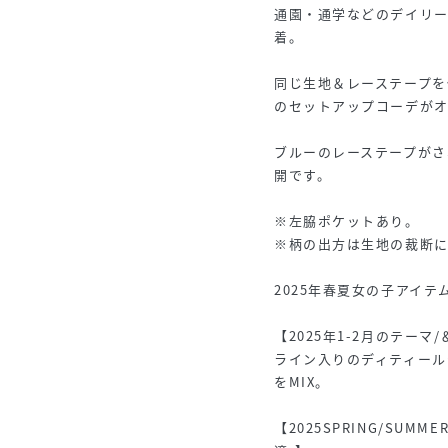
通園・通学などのデイリー
着。
同じ生地＆レーステープを使
のセットアップコーデが
ブルーのレーステープがさ
開です。
※左脇ポケットあり。
※柄の出方は生地の裁断
2025年春夏女の子アイテ
【2025年1-2月のテーマ/＆
ライン入りのディティール
をMIX。
【2025SPRING/SUMM