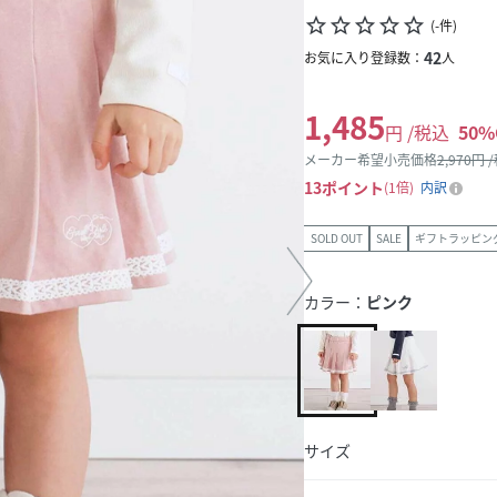
star_border
star_border
star_border
star_border
star_border
(
-
件
)
42
お気に入り登録数：
人
1,485
円 /税込
50
%
メーカー希望小売価格
2,970
円 
13
ポイント
1倍
内訳
SOLD OUT
SALE
ギフトラッピン
カラー：
ピンク
サイズ