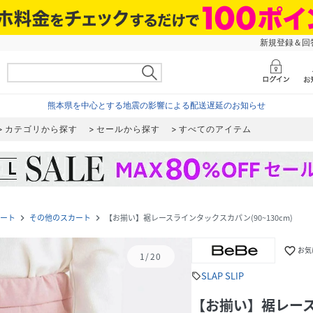
新規登録＆回答
熊本県を中心とする地震の影響による配送遅延のお知らせ
カテゴリから探す
セールから探す
すべてのアイテム
ート
その他のスカート
【お揃い】裾レースラインタックスカパン(90~130cm)
navigate_next
navigate_next
favorite_border
お気
1
/
20
SLAP SLIP
sell
【お揃い】裾レースラ