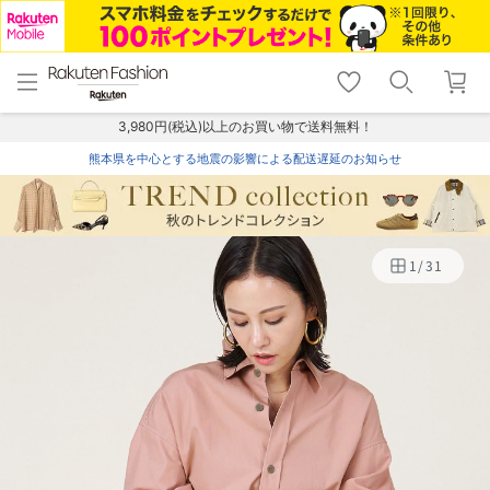
menu
home
search
favorite_border
shopping_cart
lock_outline
メニュー
トップ
検索
お気に入り
カート
ログイン
3,980円(税込)以上のお買い物で送料無料！
熊本県を中心とする地震の影響による配送遅延のお知らせ
1
/
31