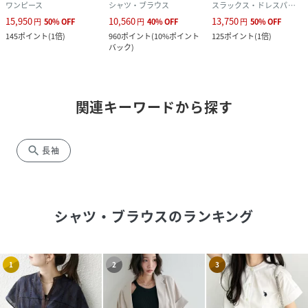
ワンピース
シャツ・ブラウス
スラックス・ドレスパンツ
15,950
10,560
13,750
円
50
%
OFF
円
40
%
OFF
円
50
%
OFF
145
ポイント
(
1倍
)
960
ポイント
(
10%ポイント
125
ポイント
(
1倍
)
バック
)
関連キーワードから探す
search
長袖
シャツ・ブラウス
のランキング
1
2
3