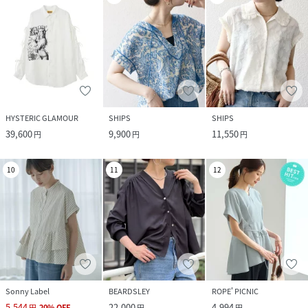
HYSTERIC GLAMOUR
SHIPS
SHIPS
39,600
9,900
11,550
円
円
円
10
11
12
Sonny Label
BEARDSLEY
ROPE' PICNIC
5,544
22,000
4,994
円
20
%
OFF
円
円