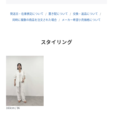
伸縮性：なし
光沢感：なし
生地の厚さ：普通
発送日・在庫表記について
置き配について
交換・返品について
--------------------------------------
同時に複数の商品を注文された場合
メーカー希望小売価格について
--------------------------------------
【marmors／マルモア】
スタイリング
《marmors》マルモアとは、1人1人個性の違う、自立した
女性のように色や模様がいろいろで一つとして同じものはな
く、きめ細やかで、研磨すると美しい光沢をもつという性質
のある大理石のローマ語【marmor】から由来。光のなかで
きらめく結晶石を意味し、美・権威・永遠を象徴する。クリ
ーンな洗練カジュアルをコンセプトにcomfortableな着心
地・風合いのminimalなアイテムとメンズライクなアイテム
を融合し女性らしいstylingを提案。その人の新たな定番と
なり、大切に永く愛用していただけるような日常着をめざし
ます。
--------------------------------------
163cm / 36
*商品画像はできる限り実物の色に近づけるよう徹底してお