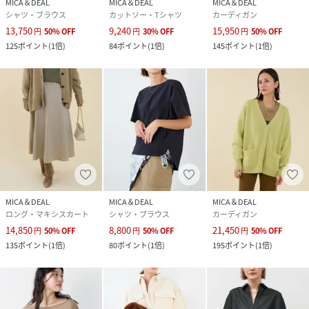
MICA＆DEAL
MICA＆DEAL
MICA＆DEAL
シャツ・ブラウス
カットソー・Tシャツ
カーディガン
13,750
9,240
15,950
円
50
%
OFF
円
30
%
OFF
円
50
%
OFF
125
ポイント
(
1倍
)
84
ポイント
(
1倍
)
145
ポイント
(
1倍
)
MICA＆DEAL
MICA＆DEAL
MICA＆DEAL
ロング・マキシスカート
シャツ・ブラウス
カーディガン
14,850
8,800
21,450
円
50
%
OFF
円
50
%
OFF
円
50
%
OFF
135
ポイント
(
1倍
)
80
ポイント
(
1倍
)
195
ポイント
(
1倍
)