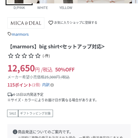
D/PINK
WHITE
YELLOW
favorite_border
お気に入りショップに登録する
marmors
sell
【marmors】big shirt<セットアップ対応>
star_border
star_border
star_border
star_border
star_border
(
-
件
)
12,650
円 /税込
50
%OFF
メーカー希望小売価格
25,300
円 /税込
115
ポイント
1倍
内訳
local_shipping
4-15日以内発送予定
※サイズ・カラーによりお届け日が異なる場合があります。
SALE
ギフトラッピング対象
info
商品発送についてのご案内です。
※同時に複数の商品を注文された場合、一番遅い発送予定日にまとめ