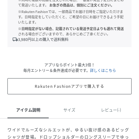
て発送いたします。
お急ぎの商品は、個別にご注文ください。
※Rakuten Fashionでは、一部商品でお届け日時をご指定いただけま
す。日時指定をしていただくと、ご希望の日にお届けできるよう手配
いたします。
※日時指定がない場合、記載されている発送予定日よりも遅れて発送
される場合がございますので、あらかじめご了承ください。
local_shipping
3,980
円以上の購入で送料無料
アプリならポイント最大3倍！
毎月エントリー＆条件達成が必要です。
詳しくはこちら
Rakuten Fashionアプリで購入する
アイテム説明
サイズ
レビュー(-)
ワイドでルーズなシルエットが、ゆるい抜け感のあるビッグ
シャツが登場。ドロップショルダーのロングスリーブでゆっ