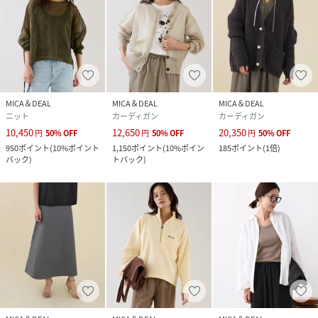
MICA＆DEAL
MICA＆DEAL
MICA＆DEAL
ニット
カーディガン
カーディガン
10,450
12,650
20,350
円
50
%
OFF
円
50
%
OFF
円
50
%
OFF
950
ポイント
(
10%ポイント
1,150
ポイント
(
10%ポイン
185
ポイント
(
1倍
)
バック
)
トバック
)