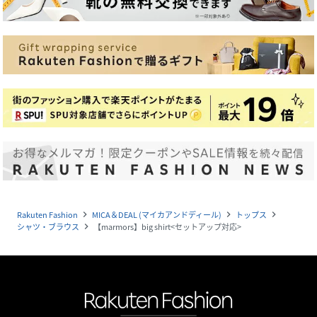
Rakuten Fashion
MICA＆DEAL (マイカアンドディール)
トップス
navigate_next
navigate_next
navigate_next
シャツ・ブラウス
【marmors】big shirt<セットアップ対応>
navigate_next