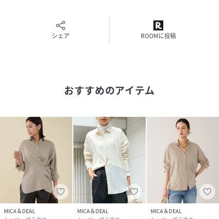
りますが、お使いのデバイスのモニター設定、お部屋の照明
等の閲覧環境により実際の色味と異なって見える場合がござ
います。
シェア
ROOMに投稿
*画像の商品はサンプルです。実際の商品と仕様、加工が若干
異なる場合があります。予めご了承くださいませ。
モデル身長165cm/着用サイズ36
おすすめのアイテム
性別タイプ
レディース
原産国
日本
素材
綿100%
サイズ
36
クリーニング
手洗い可
品番
NU0287_0225101015
(
0225101015-010-036 NU0287
)
MICA＆DEAL
MICA＆DEAL
MICA＆DEAL