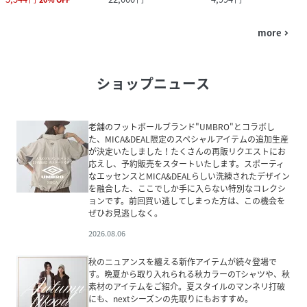
more
navigate_next
ショップニュース
老舗のフットボールブランド"UMBRO"とコラボし
た、MICA&DEAL限定のスペシャルアイテムの追加生産
が決定いたしました！たくさんの再販リクエストにお
応えし、予約販売をスタートいたします。スポーティ
なエッセンスとMICA&DEALらしい洗練されたデザイン
を融合した、ここでしか手に入らない特別なコレクシ
ョンです。前回買い逃してしまった方は、この機会を
ぜひお見逃しなく。
2026.08.06
秋のニュアンスを纏える新作アイテムが続々登場で
す。晩夏から取り入れられる秋カラーのTシャツや、秋
素材のアイテムをご紹介。夏スタイルのマンネリ打破
にも、nextシーズンの先取りにもおすすめ。