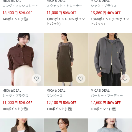
MICA＆DEAL
MICA＆DEAL
MICA＆DEAL
ロング・マキシスカート
スウェット・トレーナー
シャツ・ブラウス
15,400
11,000
13,860
円
50
%
OFF
円
50
%
OFF
円
40
%
OFF
140
ポイント
(
1倍
)
1,000
ポイント
(
10%ポイン
1,260
ポイント
(
10%ポイン
トバック
)
トバック
)
MICA＆DEAL
MICA＆DEAL
MICA＆DEAL
シャツ・ブラウス
ワンピース
パーカー・フーディー
11,000
12,100
17,600
円
50
%
OFF
円
50
%
OFF
円
50
%
OFF
100
ポイント
(
1倍
)
110
ポイント
(
1倍
)
160
ポイント
(
1倍
)