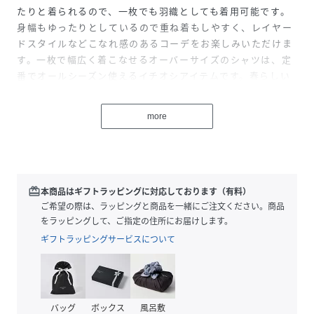
たりと着られるので、一枚でも羽織としても着用可能です。
身幅もゆったりとしているので重ね着もしやすく、レイヤー
ドスタイルなどこなれ感のあるコーデをお楽しみいただけま
す。一枚で幅広く着こなせるオーバーサイズのシャツは、定
番でオールシーズン使えるイチオシアイテムです。春らしい
柔らかいカラー展開で、華やかなスタイリングになります。
more
【fabric】
匠の熱糸技術により、綿100%でありながらナイロンのよう
な独特の風合いが特徴の超強燃素材。特殊な撚糸を行うこと
でハリ感を出しています。後にタンブラー加工をを、ナチュ
ラルな柔らかさとシワ感を出しています。
redeem
本商品はギフトラッピングに対応しております（有料）
ご希望の際は、ラッピングと商品を一緒にご注文ください。商品
こちらの商品は同素材でパンツも展開しています。
をラッピングして、ご指定の住所にお届けします。
【marmors】cocoonpants/0225103016
ギフトラッピングサービスについて
--------------------------------------
透け感：なし
裏地：なし
バッグ
ボックス
風呂敷