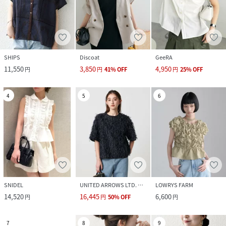
SHIPS
Discoat
GeeRA
11,550
3,850
4,950
円
円
41
%
OFF
円
25
%
OFF
4
5
6
SNIDEL
UNITED ARROWS LTD. OUTLET
LOWRYS FARM
14,520
16,445
6,600
円
円
50
%
OFF
円
7
8
9