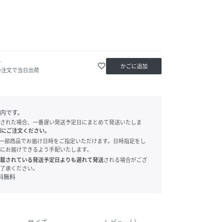
か
favorite_border
かごに追加
の注文で当日出荷
内です。
された場合、一番遅い発送予定日にまとめて発送いたしま
別にご注文ください。
onでは、一部商品でお届け日時をご指定いただけます。日時指定をし
にお届けできるよう手配いたします。
載されている発送予定日よりも遅れて発送
される場合がござ
了承ください。
料無料
サイズ
レビュー(-)