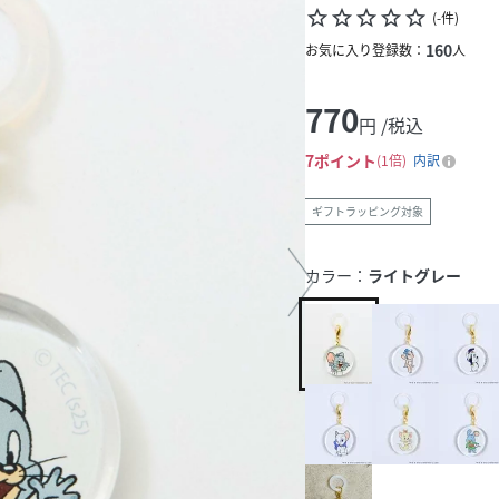
star_border
star_border
star_border
star_border
star_border
(
-
件
)
160
お気に入り登録数：
人
770
円 /税込
7
ポイント
1倍
内訳
ギフトラッピング対象
カラー：
ライトグレー