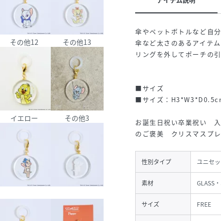
傘やペットボトルなど自
その他12
その他13
傘など太さのあるアイテ
リングを外してポーチの引
■サイズ
■サイズ：H3*W3*D0.5c
イエロー
その他3
お誕生日祝い卒業祝い 
のご褒美 クリスマスプ
性別タイプ
ユニセッ
素材
GLASS・
サイズ
FREE