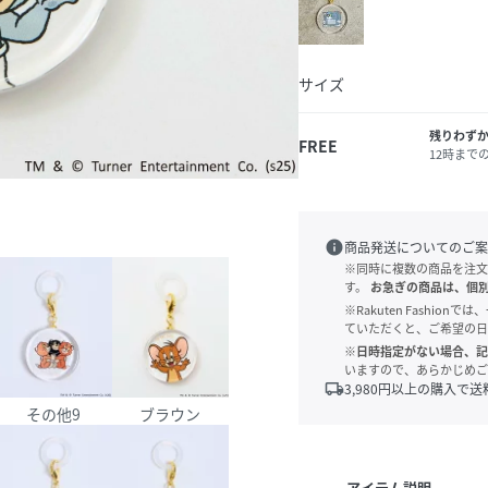
サイズ
残りわず
FREE
12時まで
info
商品発送についてのご案
※同時に複数の商品を注文
す。
お急ぎの商品は、個
※Rakuten Fashi
ていただくと、ご希望の日
※日時指定がない場合、記
いますので、あらかじめご
local_shipping
3,980
円以上の購入で送
その他9
ブラウン
アイテム説明