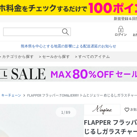
新規登録＆回答
熊本県を中心とする地震の影響による配送遅延のお知らせ
カテゴリから探す
セールから探す
すべてのアイテム
・キーチェーン
FLAPPER フラッパー:TOM&JERRY トムとジェリー めじるしガラスチャ
navigate_next
favorite_border
お気
1
/
89
FLAPPER フラッ
じるしガラスチャ