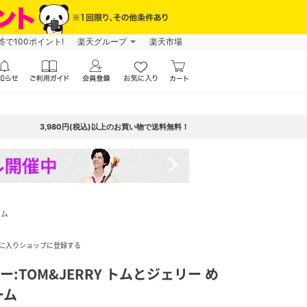
で100ポイント!
楽天グループ
楽天市場
3,980円(税込)以上のお買い物で送料無料！
navigate_next
ーム
に入りショップに登録する
パー:TOM&JERRY トムとジェリー め
ーム