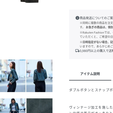
info
商品発送についてのご案
※同時に複数の商品を注文
す。
お急ぎの商品は、個
※Rakuten Fashi
ていただくと、ご希望の日
※日時指定がない場合、記
いますので、あらかじめご
local_shipping
3,980
円以上の購入で送
アイテム説明
ダブルボタンとスナップ
ヴィンテージ加工を施し
ン仕様で首元がすっきりと