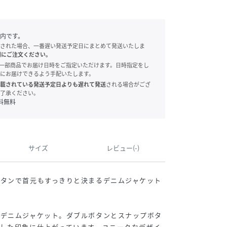
内です。
された場合、一番遅い発送予定日にまとめて発送いたしま
別にご注文ください。
onでは、一部商品でお届け日時をご指定いただけます。日時指定をし
にお届けできるよう手配いたします。
載されている発送予定日よりも遅れて発送
される場合がござ
了承ください。
料無料
サイズ
レビュー(-)
ボタンで首元もすっきりと決まるデニムジャケット
たデニムジャケット。ダブルボタンとスナップボタ
した印象に仕上がっています。ユニークなデザイ