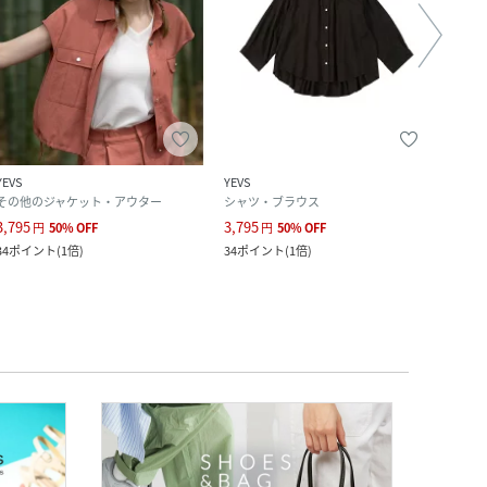
YEVS
YEVS
YEVS
その他のジャケット・アウター
シャツ・ブラウス
ブル
3,795
3,795
6,600
円
50
%
OFF
円
50
%
OFF
34
ポイント
(
1倍
)
34
ポイント
(
1倍
)
60
ポ