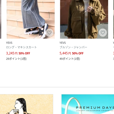
YEVS
YEVS
ロング・マキシスカート
ブルゾン・ジャンパー
3,245
5,445
円
50
%
OFF
円
50
%
OFF
29
ポイント
(
1倍
)
49
ポイント
(
1倍
)