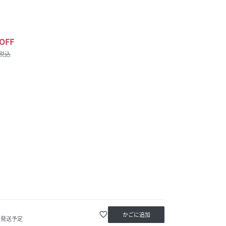
OFF
/税込
favorite_border
かごに追加
内発送予定