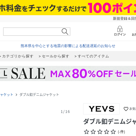
新規登録＆回答
熊本県を中心とする地震の影響による配送遅延のお知らせ
カテゴリから探す
セールから探す
すべてのアイテム
ジャケット
ダブル釦デニムジャケット
navigate_next
favorite_border
お気
1
/
16
ダブル釦デニムジ
star_border
star_border
star_border
star_border
star_border
(
-
件
)