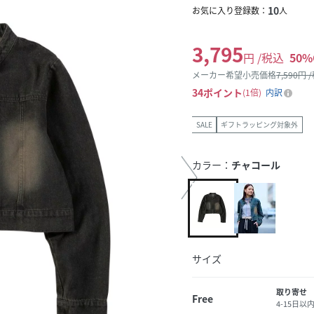
10
お気に入り登録数：
人
3,795
円 /税込
50
%
メーカー希望小売価格
7,590
円 
34
ポイント
1倍
内訳
SALE
ギフトラッピング対象外
カラー：
チャコール
サイズ
取り寄せ
Free
4-15日以