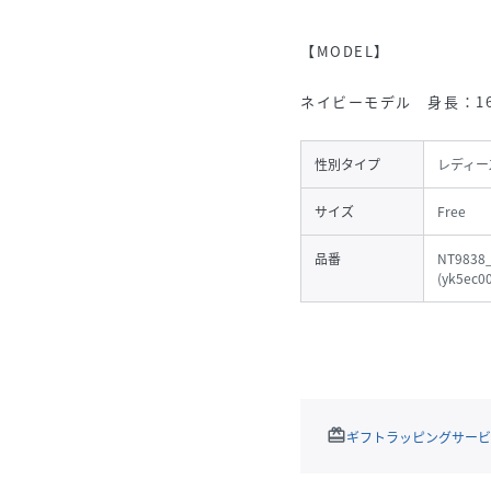
【MODEL】
ネイビーモデル 身長：16
性別タイプ
レディー
サイズ
Free
品番
NT9838_
(
yk5ec0
redeem
ギフトラッピングサービ