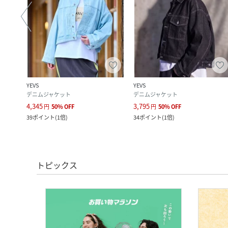
YEVS
YEVS
デニムジャケット
デニムジャケット
4,345
3,795
円
50
%
OFF
円
50
%
OFF
39
ポイント
(
1倍
)
34
ポイント
(
1倍
)
トピックス