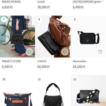
BEAMS WOMEN
russet
UNITED ARROWS green label relaxing
6,820
38,500
6,490
円
円
円
7
8
9
FREAK’S STORE
COACH
Marimekko
5,940
60,500
24,200
円
円
円
10
11
12