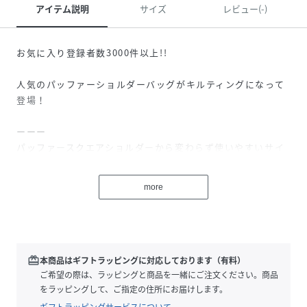
アイテム説明
サイズ
レビュー(-)
お気に入り登録者数3000件以上!!
人気のパッファーショルダーバッグがキルティングになって
登場！
ーーー
パッファースクエアショルダーから変わらず使いやすいサイ
ズ感です。
横に500mlのペットボトル、長財布が入るサイズ感。
more
すぐに取り出ししたい携帯等が入れられるポケットを背胴側
に配置。
カラー毎によってちがうデザインストラップがポイント。
オレンジはWEB限定カラーです。
redeem
本商品はギフトラッピングに対応しております（有料）
ーーー
ご希望の際は、ラッピングと商品を一緒にご注文ください。商品
をラッピングして、ご指定の住所にお届けします。
ギフトラッピングサービスについて