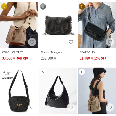
1
2
3
COACH OUTLET
Maison Margiela
BEARDSLEY
33,000
258,500
21,780
円
40
%
OFF
円
円
10
%
OFF
4
5
6