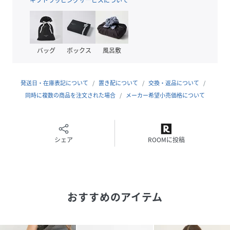
性別タイプ
レディース
原産国
CHINA
素材
表地:ポリエステル
バッグ
ボックス
風呂敷
裏地:ポリエステル
サイズ
Ｆ
発送日・在庫表記について
置き配について
交換・返品について
同時に複数の商品を注文された場合
メーカー希望小売価格について
品番
NT9124_289855
(
289855-58-09 NT9124
)
シェア
ROOMに投稿
おすすめのアイテム