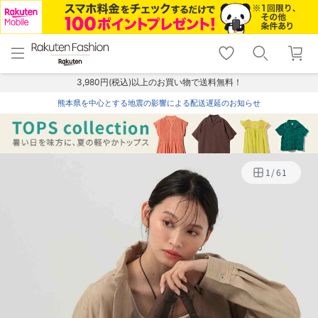
menu
home
search
favorite_border
shopping_cart
lock_outline
メニュー
トップ
検索
お気に入り
カート
ログイン
3,980円(税込)以上のお買い物で送料無料！
熊本県を中心とする地震の影響による配送遅延のお知らせ
1
/
61