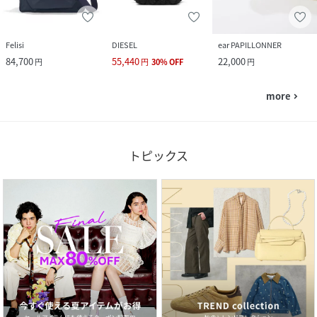
Felisi
DIESEL
ear PAPILLONNER
84,700
55,440
22,000
円
円
30
%
OFF
円
more
navigate_next
トピックス