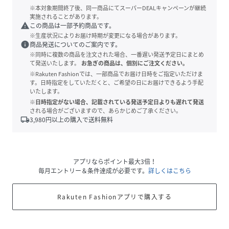
※本対象期間終了後、同一商品にてスーパーDEALキャンペーンが継続
実施されることがあります。
warning
この商品は一部予約商品です。
※生産状況によりお届け時期が変更になる場合があります。
info
商品発送についてのご案内です。
※同時に複数の商品を注文された場合、一番遅い発送予定日にまとめ
て発送いたします。
お急ぎの商品は、個別にご注文ください。
※Rakuten Fashionでは、一部商品でお届け日時をご指定いただけま
す。日時指定をしていただくと、ご希望の日にお届けできるよう手配
いたします。
※日時指定がない場合、記載されている発送予定日よりも遅れて発送
される場合がございますので、あらかじめご了承ください。
local_shipping
3,980
円以上の購入で送料無料
アプリならポイント最大3倍！
毎月エントリー＆条件達成が必要です。
詳しくはこちら
Rakuten Fashionアプリで購入する