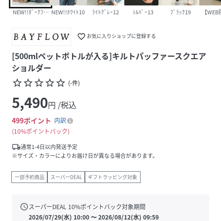
NEW!!ﾀﾞｰｸﾌﾞﾗｳﾝ58
NEW!!ﾎﾜｲﾄ10
ﾗｲﾄｸﾞﾚｰ12
ｼﾙﾊﾞｰ13
ﾌﾞﾗｯｸ19
【WEB限
favorite_border
お気に入りショップに登録する
[500mlペットボトルが入る]キルトパッファースクエア
ショルダー
star_border
star_border
star_border
star_border
star_border
(
-
件
)
5,490
円 /税込
499
ポイント
内訳
10%ポイントバック
local_shipping
通常1-4日以内発送予定
※サイズ・カラーによりお届け日が異なる場合があります。
一部予約商品
スーパーDEAL
ギフトラッピング対象
schedule
スーパーDEAL
10
%ポイントバック対象期間
2026/07/29(水) 10:00
〜
2026/08/12(水) 09:59