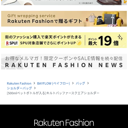
Rakuten Fashion
BAYFLOW (ベイフロー)
バッグ
navigate_next
navigate_next
navigate_next
ショルダーバッグ
navigate_next
[500mlペットボトルが入る]キルトパッファースクエアショルダー