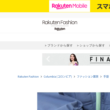
ブランドから探す
ショップから探す
navigate_before
Rakuten Fashion
Columbia (コロンビア)
ファッション雑貨
手袋
navigate_next
navigate_next
navigate_next
na