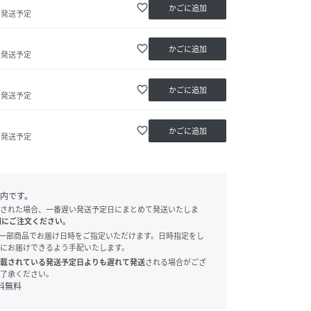
favorite_border
かごに追加
内発送予定
favorite_border
かごに追加
内発送予定
favorite_border
かごに追加
内発送予定
favorite_border
かごに追加
内発送予定
内です。
された場合、一番遅い発送予定日にまとめて発送いたしま
別にご注文ください。
onでは、一部商品でお届け日時をご指定いただけます。日時指定をし
にお届けできるよう手配いたします。
載されている発送予定日よりも遅れて発送
される場合がござ
了承ください。
料無料