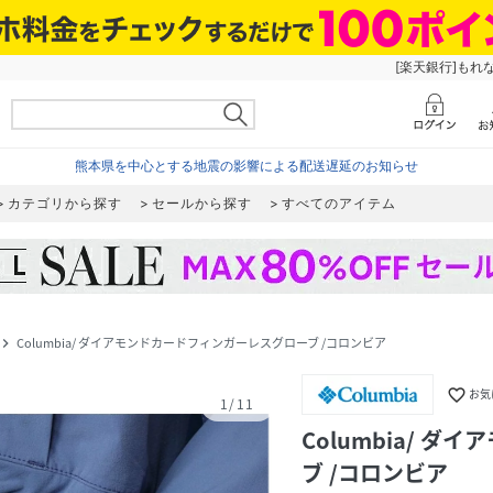
[楽天銀行]もれ
熊本県を中心とする地震の影響による配送遅延のお知らせ
カテゴリから探す
セールから探す
すべてのアイテム
Columbia/ ダイアモンドカードフィンガーレスグローブ /コロンビア
vigate_next
favorite_border
お気
1
/
11
Columbia/ 
ブ /コロンビア