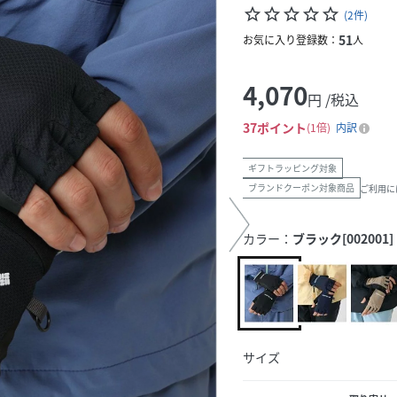
star_border
star_border
star_border
star_border
star_border
(
2
件
)
51
お気に入り登録数：
人
4,070
円 /税込
37
ポイント
1倍
内訳
ギフトラッピング対象
ブランドクーポン対象商品
ご利用に
カラー：
ブラック[002001]
サイズ