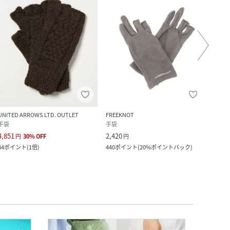
クー
UNITED ARROWS LTD. OUTLET
FREEKNOT
Colum
手袋
手袋
手袋
4,851
2,420
4,620
円
30
%
OFF
円
44
ポイント
(
1倍
)
440
ポイント
(
20%ポイントバック
)
42
ポ