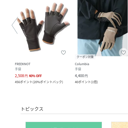
クーポン対象
FREEKNOT
Columbia
手袋
手袋
2,508
4,400
円
40
%
OFF
円
456
ポイント
(
20%ポイントバック
)
40
ポイント
(
1倍
)
トピックス