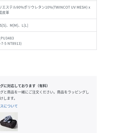
リエステル90%ポリウレタン10%(TWINCOT UV MESH) x
合成皮革
S[S]、M[M]、L[L]
_PU3483
-7-5 NT8913
)
グに対応しております（有料）
グと商品を一緒にご注文ください。商品をラッピングし
けします。
スについて