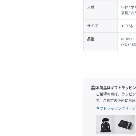
素材
甲側/ ポ
掌側/ 
サイズ
XS[XS]、
品番
NT8913
(
PU3483
redeem
本商品はギフトラッピン
ご希望の際は、ラッピン
て、ご指定の住所にお届
ギフトラッピングサービ