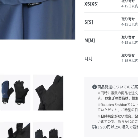
取り寄せ
XS[XS]
4-15日以
取り寄せ
S[S]
4-15日以
取り寄せ
M[M]
4-15日以
取り寄せ
L[L]
4-15日以
info
商品発送についてのご案
※同時に複数の商品を注文
す。
お急ぎの商品は、個
※Rakuten Fashi
ていただくと、ご希望の日
※日時指定がない場合、記
]
いますので、あらかじめご
local_shipping
3,980
円以上の購入で送