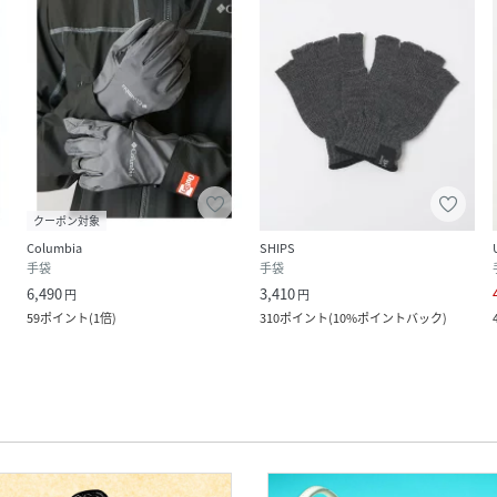
クーポン対象
Columbia
SHIPS
手袋
手袋
6,490
3,410
円
円
59
ポイント
(
1倍
)
310
ポイント
(
10%ポイントバック
)