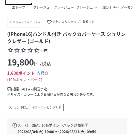
エトープ
グレージュ
グレージュ × ブルーリン
グレージュ × シェルピンク
【限定】チョコ × エ
アーモン
favorite_border
お気に入りショップに登録する
(iPhone16)ハンドル付き バックカバーケース シュリン
クレザー (ゴールド)
star_border
star_border
star_border
star_border
star_border
(
-
件
)
19,800
円 /税込
1,800
ポイント
内訳
10%ポイントバック
local_shipping
通常1-4日以内発送予定
※サイズ・カラーによりお届け日が異なる場合があります。
スーパーDEAL
ギフトラッピング対象
schedule
スーパーDEAL
10
%ポイントバック対象期間
2026/08/04(火) 10:00
〜
2026/08/11(火) 09:59