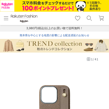
menu
home
search
favorite_border
shopping_cart
lock_outline
メニュー
トップ
検索
お気に入り
カート
ログイン
3,980円(税込)以上のお買い物で送料無料！
熊本県を中心とする地震の影響による配送遅延のお知らせ
1
/
41