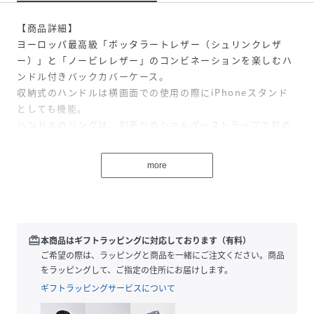
【商品詳細】
ヨーロッパ最高級「ボッタラートレザー（シュリンクレザ
ー）」と「ノービレレザー」のコンビネーションを楽しむハ
ンドル付きバックカバーケース。
収納式のハンドルは横画面での使用の際にiPhoneスタンド
としても機能。
ハンドルのリングは、別売りのショルダーストラップで斜め
掛けができるほか、鍵やストラップ、キーチャームなどを取
り付け、マルチに使用可能。
more
ハンドル下にはカードが1枚入る隠しポケット付きで、キャ
ッシュレス派にもおすすめです。
プレゼントにも最適な上品で高級感のあるBOXでお届けしま
す。
redeem
本商品はギフトラッピングに対応しております（有料）
【サイズ・仕様】
ご希望の際は、ラッピングと商品を一緒にご注文ください。商品
仕様：本革背面スマホケース、背面カードポケット×1
をラッピングして、ご指定の住所にお届けします。
MagSafe非対応
ギフトラッピングサービスについて
サイズ：iPhone16Pro対応