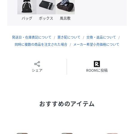
金具カラー：ゴールド
重さ：45g
バッグ
ボックス
風呂敷
性別タイプ
ユニセックス
発送日・在庫表記について
置き配について
交換・返品について
原産国
タイ
同時に複数の商品を注文された場合
メーカー希望小売価格について
素材
ボッタラートレザー (牛本革)
サイズ
FREE
シェア
ROOMに投稿
品番
NT8641_BWHTG16P
(
BWHTG16P-001-F NT8641
)
おすすめのアイテム