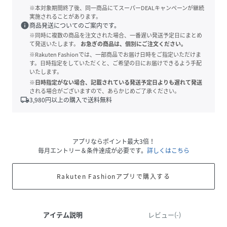
※本対象期間終了後、同一商品にてスーパーDEALキャンペーンが継続
実施されることがあります。
info
商品発送についてのご案内です。
※同時に複数の商品を注文された場合、一番遅い発送予定日にまとめ
て発送いたします。
お急ぎの商品は、個別にご注文ください。
※Rakuten Fashionでは、一部商品でお届け日時をご指定いただけま
す。日時指定をしていただくと、ご希望の日にお届けできるよう手配
いたします。
※日時指定がない場合、記載されている発送予定日よりも遅れて発送
される場合がございますので、あらかじめご了承ください。
local_shipping
3,980
円以上の購入で送料無料
アプリならポイント最大3倍！
毎月エントリー＆条件達成が必要です。
詳しくはこちら
Rakuten Fashionアプリで購入する
アイテム説明
レビュー(-)