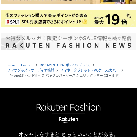
Rakuten Fashion
BONAVENTURA (ボナベンチュラ)
navigate_next
navigate_next
スマホグッズ・オーディオ機器
スマホ・タブレット・PCケース/カバー
navigate_next
navigate_next
(iPhone16)ハンドル付き バックカバーケース シュリンクレザー (ゴールド)