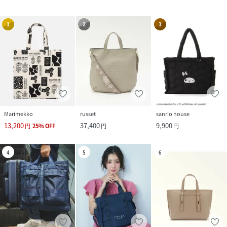
1
2
3
Marimekko
russet
sanrio house
13,200
37,400
9,900
円
25
%
OFF
円
円
4
5
6