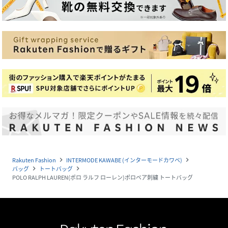
Rakuten Fashion
INTERMODE KAWABE (インターモードカワベ)
navigate_next
navigate_next
バッグ
トートバッグ
navigate_next
navigate_next
POLO RALPH LAUREN(ポロ ラルフ ローレン)ポロベア刺繍 トートバッグ