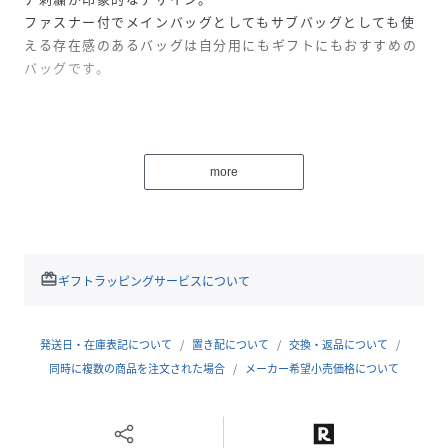
ファスナー付でメインバッグとしてもサブバッグとしても使
える存在感のあるバッグは自分用にもギフトにもおすすめの
バッグです。
【ラルフローレンについて】
1967年にニューヨークで創業以来、アパレル、フットウェア
more
&アクセサリー、ホーム、フレグランス、ホスピタリティの
５つのカテゴリーを手がける世界的ファッションブランド
「ラルフローレン」。
タイムレスでオーセンティック、そして「ポロラルフローレ
ン」のアイコン、ポロプレイヤーロゴは歴史と信頼性を表
redeem
ギフトラッピングサービスについて
し、世界中で愛され続けています。
※写真はできるだけ実物に近い色に撮影していますが、お使
発送日・在庫表記について
置き配について
交換・返品について
いのモニターにより色の見え方は少々異なります。
同時に複数の商品を注文された場合
メーカー希望小売価格について
また商品を使う場所の光の質により（自然光、蛍光灯の下な
ど）色の見え方が異なります。
あらかじめご了承ください。