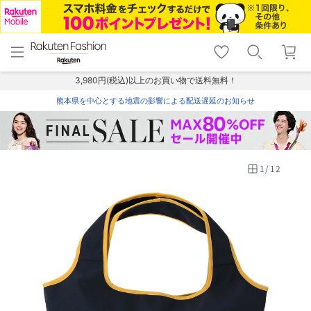
menu
home
search
favorite_border
shopping_cart
lock_outline
メニュー
トップ
検索
お気に入り
カート
ログイン
3,980円(税込)以上のお買い物で送料無料！
熊本県を中心とする地震の影響による配送遅延のお知らせ
1
/
12