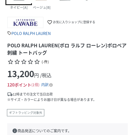
ネイビー[A]
ベージュ[B]
favorite_border
お気に入りショップに登録する
POLO RALPH LAUREN
sell
POLO RALPH LAUREN(ポロ ラルフ ローレン)ポロベア
刺繍 トートバッグ
star_border
star_border
star_border
star_border
star_border
(
-
件
)
13,200
円 /税込
120
ポイント
1倍
内訳
local_shipping
12時までの注文で当日出荷
※サイズ・カラーによりお届け日が異なる場合があります。
ギフトラッピング対象外
info
商品発送についてのご案内です。