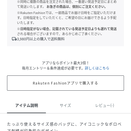
※同時に複数の商品を注文された場合、一番遅い発送予定日にまとめ
て発送いたします。
お急ぎの商品は、個別にご注文ください。
※Rakuten Fashionでは、一部商品でお届け日時をご指定いただけま
す。日時指定をしていただくと、ご希望の日にお届けできるよう手配
いたします。
※日時指定がない場合、記載されている発送予定日よりも遅れて発送
される場合がございますので、あらかじめご了承ください。
local_shipping
3,980
円以上の購入で送料無料
アプリならポイント最大3倍！
毎月エントリー＆条件達成が必要です。
詳しくはこちら
Rakuten Fashionアプリで購入する
アイテム説明
サイズ
レビュー(-)
たっぷり使えるサイズ感のバッグに、アイコニックなポロベ
ア刺繍が印象的なデザイン。