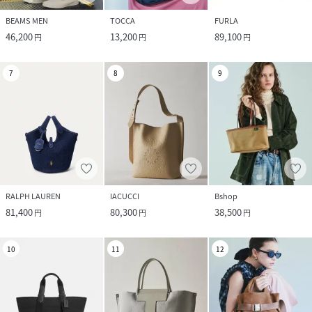
BEAMS MEN
TOCCA
FURLA
46,200
13,200
89,100
円
円
円
7
8
9
RALPH LAUREN
IACUCCI
Bshop
81,400
80,300
38,500
円
円
円
10
11
12