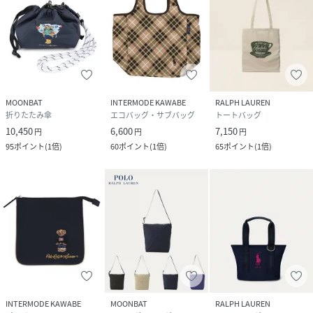
MOONBAT
INTERMODE KAWABE
RALPH LAUREN
折りたたみ傘
エコバッグ・サブバッグ
トートバッグ
10,450
6,600
7,150
円
円
円
95
ポイント
(
1倍
)
60
ポイント
(
1倍
)
65
ポイント
(
1倍
)
INTERMODE KAWABE
MOONBAT
RALPH LAUREN