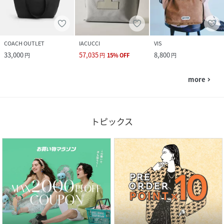
COACH OUTLET
IACUCCI
VIS
33,000
57,035
8,800
円
円
15
%
OFF
円
more
navigate_next
トピックス