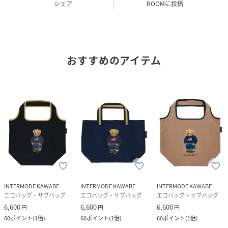
シェア
ROOMに投稿
性別タイプ
ユニセックス
原産国
中国
おすすめのアイテム
素材
表地：ポリエステル100％ 裏地：ポリエステル
100％
サイズ
ONE SIZE
クリーニング
洗濯不可
品番
NT7861_11812001
(
11812001-075-ONE NT7861
)
INTERMODE KAWABE
INTERMODE KAWABE
INTERMODE KAWABE
エコバッグ・サブバッグ
エコバッグ・サブバッグ
エコバッグ・サブバッグ
6,600
6,600
6,600
円
円
円
60
ポイント
(
1倍
)
60
ポイント
(
1倍
)
60
ポイント
(
1倍
)