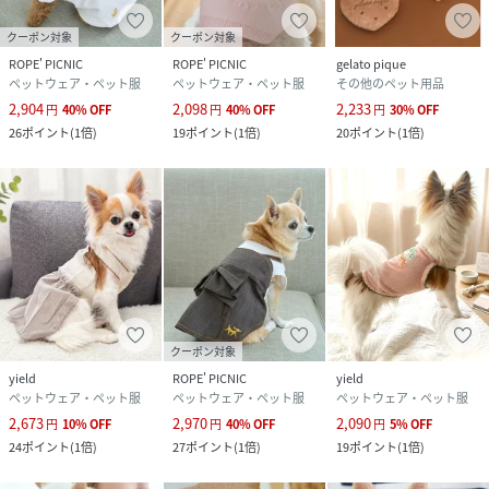
クーポン対象
クーポン対象
ROPE' PICNIC
ROPE' PICNIC
gelato pique
ペットウェア・ペット服
ペットウェア・ペット服
その他のペット用品
2,904
2,098
2,233
円
40
%
OFF
円
40
%
OFF
円
30
%
OFF
26
ポイント
(
1倍
)
19
ポイント
(
1倍
)
20
ポイント
(
1倍
)
クーポン対象
yield
ROPE' PICNIC
yield
ペットウェア・ペット服
ペットウェア・ペット服
ペットウェア・ペット服
2,673
2,970
2,090
円
10
%
OFF
円
40
%
OFF
円
5
%
OFF
24
ポイント
(
1倍
)
27
ポイント
(
1倍
)
19
ポイント
(
1倍
)