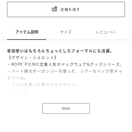
店舗を探す
アイテム説明
サイズ
レビュー(-)
普段使いはもちろんちょっとしたフォーマルにも活躍。
【デザイン・シルエット】
・ROPE'PICNIC定番人気のドッグウェア&グッズシリーズ。
・ハート柄のオーガンジーを使った、シアーなドッグ用キャ
ミソール。
・フリルを飾った華やかなデザイン。
【カラー】
・ブラック、オフホワイトのモノトーン2色展開。
more
※撮影時の光、お使いのモニター環境によって色の見え方が
違う場合がございます。
※タグの画像のサイズは参考ヌード寸になります。商品サイ
ズはサイズ情報でご確認ください。