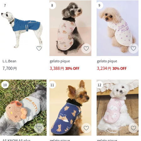
7
8
9
L.L.Bean
gelato pique
gelato pique
7,700
3,388
3,234
円
円
30
%
OFF
円
30
%
OFF
10
11
12
AS KNOW AS plus
gelato pique
gelato pique