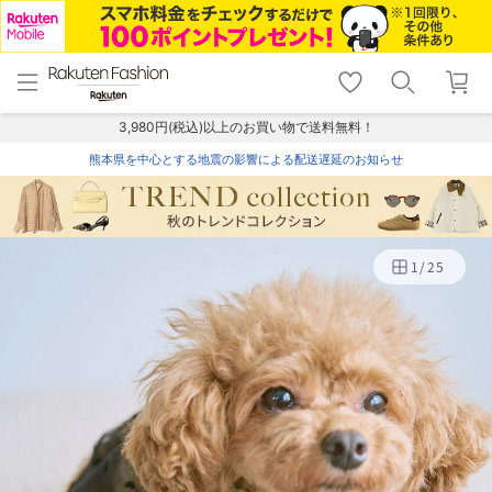
menu
home
search
favorite_border
shopping_cart
lock_outline
メニュー
トップ
検索
お気に入り
カート
ログイン
3,980円(税込)以上のお買い物で送料無料！
熊本県を中心とする地震の影響による配送遅延のお知らせ
1
/
25