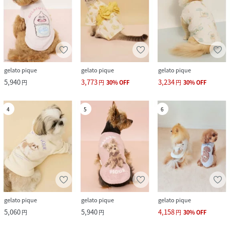
gelato pique
gelato pique
gelato pique
5,940
3,773
3,234
円
円
30
%
OFF
円
30
%
OFF
4
5
6
gelato pique
gelato pique
gelato pique
5,060
5,940
4,158
円
円
円
30
%
OFF