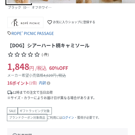
ブラック（01）
オフホワイト（15）
favorite_border
お気に入りショップに登録する
ROPE' PICNIC PASSAGE
sell
【DOG】シアーハート柄キャミソール
star_border
star_border
star_border
star_border
star_border
(
-
件
)
1,848
円 /税込
60
%OFF
メーカー希望小売価格
4,620
円 /税込
16
ポイント
1倍
内訳
local_shipping
12時までの注文で当日出荷
※サイズ・カラーによりお届け日が異なる場合があります。
SALE
ギフトラッピング対象
ブランドクーポン対象商品
ご利用には
ログイン
・獲得が必要です。