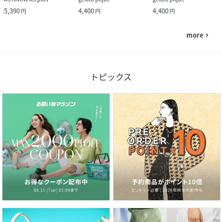
5,390
4,400
4,400
円
円
円
more
navigate_next
トピックス