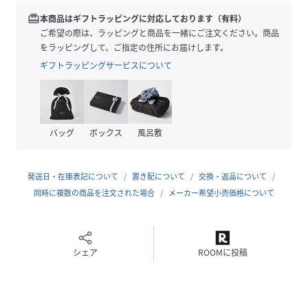
※DMサイズは展開しておりません。
redeem
本商品はギフトラッピングに対応しております（有料）
ご希望の際は、ラッピングと商品を一緒にご注文ください。商品
をラッピングして、ご指定の住所にお届けします。
性別タイプ
レディース
ギフトラッピングサービスについて
原産国
ブラック（01）：中国｜オフホワイト（15）：
中国
素材
ブラック（01）：ポリエステル｜オフホワイト
バッグ
ボックス
風呂敷
（15）：ポリエステル
サイズ
S、M、L
発送日・在庫表記について
置き配について
交換・返品について
同時に複数の商品を注文された場合
メーカー希望小売価格について
品番
NT7569_GID45020
(
GID45020-01-010 NT7569
)
シェア
ROOMに投稿