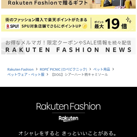
Rakuten Fashion
ROPE' PICNIC (ロペピクニック)
ペット用品
navigate_next
navigate_next
navigate_next
ペットウェア・ペット服
【DOG】シアーハート柄キャミソール
navigate_next