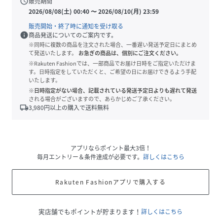
schedule
販売期間
2026/08/08(土) 00:40
〜
2026/08/10(月) 23:59
販売開始・終了時に通知を受け取る
info
商品発送についてのご案内です。
※同時に複数の商品を注文された場合、一番遅い発送予定日にまとめ
て発送いたします。
お急ぎの商品は、個別にご注文ください。
※Rakuten Fashionでは、一部商品でお届け日時をご指定いただけま
す。日時指定をしていただくと、ご希望の日にお届けできるよう手配
いたします。
※日時指定がない場合、記載されている発送予定日よりも遅れて発送
される場合がございますので、あらかじめご了承ください。
local_shipping
3,980
円以上の購入で送料無料
アプリならポイント最大3倍！
毎月エントリー＆条件達成が必要です。
詳しくはこちら
Rakuten Fashionアプリで購入する
実店舗でもポイントが貯まります！
詳しくはこちら