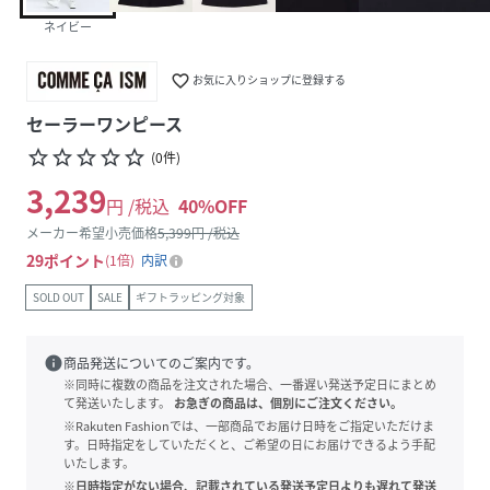
ネイビー
favorite_border
お気に入りショップに登録する
セーラーワンピース
star_border
star_border
star_border
star_border
star_border
(
0
件
)
3,239
円 /税込
40
%OFF
メーカー希望小売価格
5,399
円 /税込
29
ポイント
1倍
内訳
SOLD OUT
SALE
ギフトラッピング対象
info
商品発送についてのご案内です。
※同時に複数の商品を注文された場合、一番遅い発送予定日にまとめ
て発送いたします。
お急ぎの商品は、個別にご注文ください。
※Rakuten Fashionでは、一部商品でお届け日時をご指定いただけま
す。日時指定をしていただくと、ご希望の日にお届けできるよう手配
いたします。
※日時指定がない場合、記載されている発送予定日よりも遅れて発送