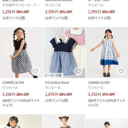
その他のワンピース・ドレス
ワンピース
ワンピース
1,258
2,359
1,595
円
50
%
OFF
円
35
%
OFF
円
50
%
OFF
11
ポイント
(
1倍
)
21
ポイント
(
1倍
)
14
ポイント
(
1倍
)
クーポン対象
COMME CA ISM
F.O.Online Store
COMME CA ISM
ワンピース
ワンピース
ワンピース
3,168
1,870
3,142
円
28
%
OFF
円
50
%
OFF
円
37
%
OFF
288
ポイント
(
10%ポイント
17
ポイント
(
1倍
)
285
ポイント
(
10%ポイント
バック
)
バック
)