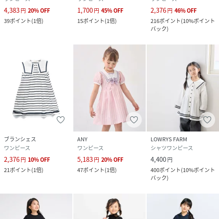
4,383
1,700
2,376
円
20
%
OFF
円
45
%
OFF
円
46
%
OFF
39
ポイント
(
1倍
)
15
ポイント
(
1倍
)
216
ポイント
(
10%ポイント
バック
)
ブランシェス
ANY
LOWRYS FARM
ワンピース
ワンピース
シャツワンピース
2,376
5,183
4,400
円
10
%
OFF
円
20
%
OFF
円
21
ポイント
(
1倍
)
47
ポイント
(
1倍
)
400
ポイント
(
10%ポイント
バック
)