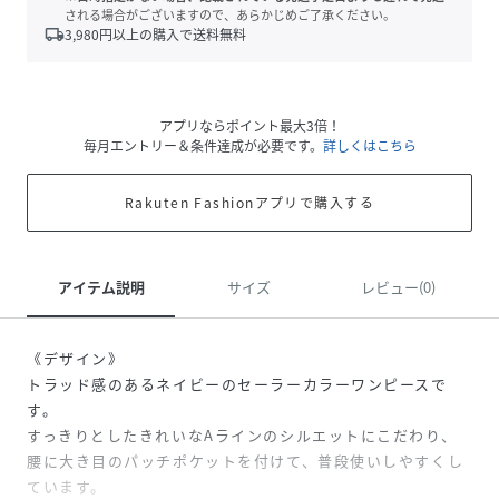
される場合がございますので、あらかじめご了承ください。
local_shipping
3,980
円以上の購入で送料無料
アプリならポイント最大3倍！
毎月エントリー＆条件達成が必要です。
詳しくはこちら
Rakuten Fashionアプリで購入する
アイテム説明
サイズ
レビュー(0)
《デザイン》
トラッド感のあるネイビーのセーラーカラーワンピースで
す。
すっきりとしたきれいなAラインのシルエットにこだわり、
腰に大き目のパッチポケットを付けて、普段使いしやすくし
ています。