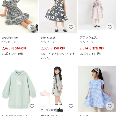
axes femme
ever closet
ブランシェス
ワンピース
ワンピース
ワンピース
2,475
2,009
2,874
円
50
%
OFF
円
25
%
OFF
円
27
%
OFF
22
ポイント
(
1倍
)
182
ポイント
(
10%ポイント
26
ポイント
(
1倍
)
バック
)
クーポン対象