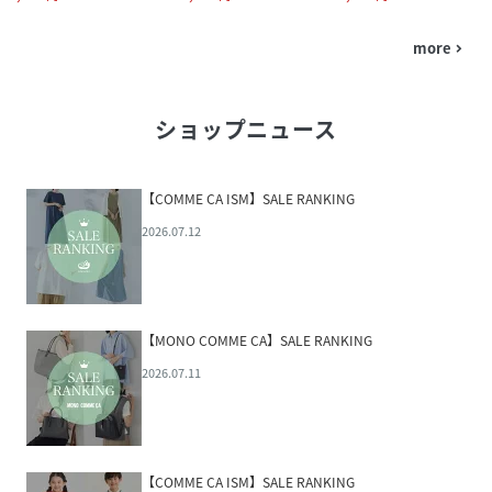
more
navigate_next
ショップニュース
【COMME CA ISM】SALE RANKING
2026.07.12
【MONO COMME CA】SALE RANKING
2026.07.11
【COMME CA ISM】SALE RANKING