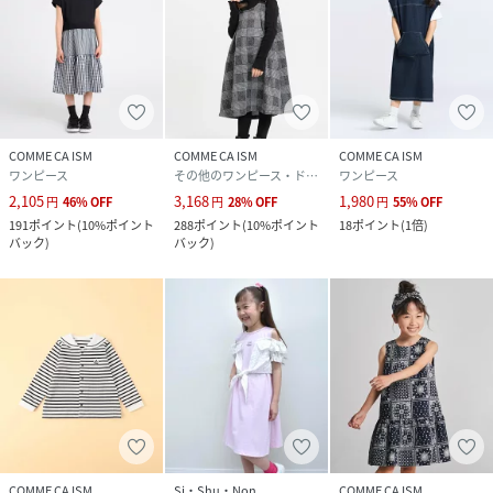
COMME CA ISM
COMME CA ISM
COMME CA ISM
ワンピース
その他のワンピース・ドレス
ワンピース
2,105
3,168
1,980
円
46
%
OFF
円
28
%
OFF
円
55
%
OFF
191
ポイント
(
10%ポイント
288
ポイント
(
10%ポイント
18
ポイント
(
1倍
)
バック
)
バック
)
COMME CA ISM
Si・Shu・Non
COMME CA ISM