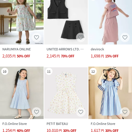
NARUMIYA ONLINE
UNITED ARROWS LTD. OUTLET
devirock
2,035
2,145
1,698
円
50
%
OFF
円
70
%
OFF
円
15
%
OFF
10
11
12
F.O.Online Store
PETIT BATEAU
F.O.Online Store
1,254
10,010
1,617
円
40
%
OFF
円
30
%
OFF
円
30
%
OFF