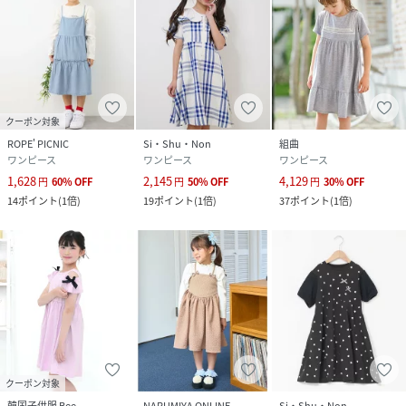
クーポン対象
ROPE' PICNIC
Si・Shu・Non
組曲
ワンピース
ワンピース
ワンピース
1,628
2,145
4,129
円
60
%
OFF
円
50
%
OFF
円
30
%
OFF
14
ポイント
(
1倍
)
19
ポイント
(
1倍
)
37
ポイント
(
1倍
)
クーポン対象
韓国子供服 Bee
NARUMIYA ONLINE
Si・Shu・Non