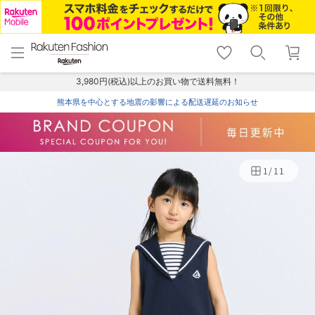
menu
home
search
favorite_border
shopping_cart
lock_outline
メニュー
トップ
検索
お気に入り
カート
ログイン
3,980円(税込)以上のお買い物で送料無料！
熊本県を中心とする地震の影響による配送遅延のお知らせ
1
/
11