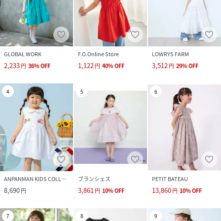
GLOBAL WORK
F.O.Online Store
LOWRYS FARM
2,233
1,122
3,512
円
36
%
OFF
円
40
%
OFF
円
29
%
OFF
4
5
6
ANPANMAN KIDS COLLECTION
ブランシェス
PETIT BATEAU
8,690
3,861
13,860
円
円
10
%
OFF
円
10
%
OFF
7
8
9