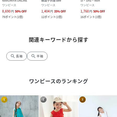
NARUMIYA ONLINE
韓国子供服 Bee
Si・Shu・Non
ワンピース
ワンピース
ワンピース
8,690
1,404
1,760
円
50
%
OFF
円
35
%
OFF
円
50
%
OFF
79
ポイント
(
1倍
)
12
ポイント
(
1倍
)
16
ポイント
(
1倍
)
関連キーワードから探す
search
search
長袖
半袖
ワンピース
のランキング
1
2
3