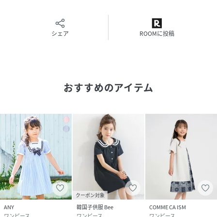
自宅で洗濯機洗い可能です。
性別タイプ
キッズ
シェア
ROOMに投稿
原産国
中国
素材
本体:綿100%別地:綿100%
おすすめのアイテム
サイズ
100cm、110cm、120cm、130cm
品番
NT6502_98
(
98-41OK07-205-09-100 NT6502
)
クーポン対象
ANY
韓国子供服 Bee
COMME CA ISM
ワンピース
ワンピース
ワンピース