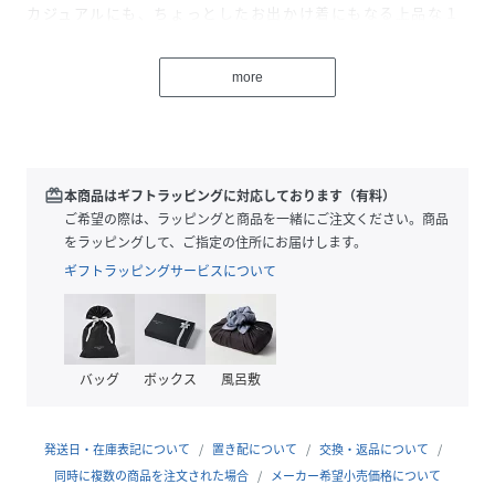
カジュアルにも、ちょっとしたお出かけ着にもなる上品な１
枚です。
襟、ポケットのホワイトラインと、
more
胸当てのさり気ないボーダー使いがアクセントになり
爽やかなデザインになっています。
胸当ては取り外し可能で、外してインナーにＴシャツ等を合
わせて
着ていただくことも出来ますので、
redeem
本商品はギフトラッピングに対応しております（有料）
インナーを長袖や半袖にすることでシーズンレスにお楽しみ
ご希望の際は、ラッピングと商品を一緒にご注文ください。商品
頂けます。
をラッピングして、ご指定の住所にお届けします。
左胸にヨット柄刺繍のワッペンを付けて、
ギフトラッピングサービスについて
さりげないアクセントにしています。
ベビー(品番：23-41OK07-205)まで展開していますので、
お揃いでお楽しみ頂けます。
バッグ
ボックス
風呂敷
《素材》
コットン100％のきれいな表面感と
なめらかな肌触りが特徴のスムース素材です。
発送日・在庫表記について
置き配について
交換・返品について
柔らかで伸縮性、吸水性に優れています。
同時に複数の商品を注文された場合
メーカー希望小売価格について