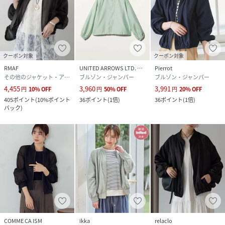
クーポン対象
クーポン対象
RMAF
UNITED ARROWS LTD. OUTLET
Pierrot
その他のジャケット・アウター
ブルゾン・ジャンパー
ブルゾン・ジャンパー
4,455
3,960
3,991
円
10
%
OFF
円
50
%
OFF
円
20
%
OFF
405
ポイント
(
10%ポイント
36
ポイント
(
1倍
)
36
ポイント
(
1倍
)
バック
)
COMME CA ISM
ikka
relaclo