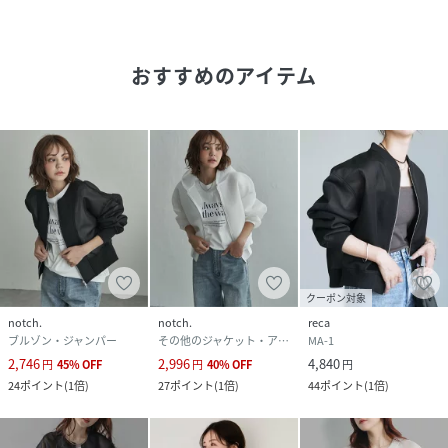
★Instagramにて近日発売予定のアイテムやルックをご紹介
しております。
おすすめのアイテム
＠notch._official
※商品の色味は、撮影場所や光のあたり具合などにより色味
が違って見える場合がございます。また、お客様のお使いの
モニター環境などにより色味が違って見える場合がございま
す。予めご了承の上ご注文下さい。
性別タイプ
レディース
クーポン対象
原産国
中国
notch.
notch.
reca
ブルゾン・ジャンパー
その他のジャケット・アウター
MA-1
2,746
2,996
4,840
素材
表地:ポリエステル100% 別布部分:ポリエステル
円
45
%
OFF
円
40
%
OFF
円
98% ポリウレタン2%
24
ポイント
(
1倍
)
27
ポイント
(
1倍
)
44
ポイント
(
1倍
)
サイズ
M(9ゴウ)