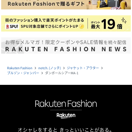
Rakuten Fashion
notch. (ノッチ)
ジャケット・アウター
navigate_next
navigate_next
navigate_next
ブルゾン・ジャンパー
ダンボールシアーMA-1
navigate_next