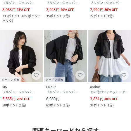
ブルゾン・ジャンパー
ブルゾン・ジャンパー
ブルゾン・ジャンパー
8,063
3,953
2,990
円
37
%
OFF
円
40
%
OFF
円
56
%
OFF
733
ポイント
(
10%ポイント
35
ポイント
(
1倍
)
27
ポイント
(
1倍
)
バック
)
クーポン対象
クーポン対象
VIS
Lajour
andme
ブルゾン・ジャンパー
ブルゾン・ジャンパー
その他のジャケット・アウター
5,535
6,980
3,834
円
20
%
OFF
円
円
40
%
OFF
50
ポイント
(
1倍
)
63
ポイント
(
1倍
)
34
ポイント
(
1倍
)
関連キーワードから探す