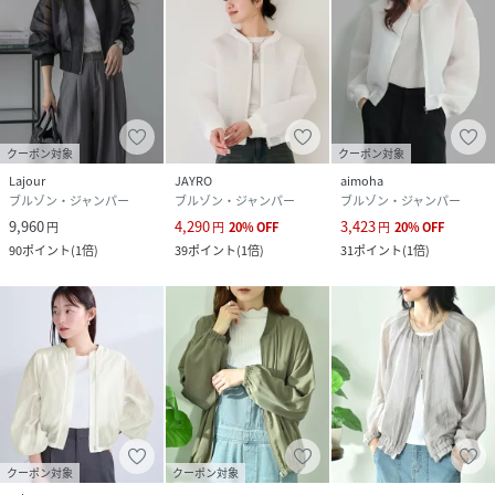
クリーニング
手洗い可
品番
NT4572_73230080
(
73230080-02-09 NT4572
)
クーポン対象
クーポン対象
Lajour
JAYRO
aimoha
ブルゾン・ジャンパー
ブルゾン・ジャンパー
ブルゾン・ジャンパー
9,960
4,290
3,423
円
円
20
%
OFF
円
20
%
OFF
90
ポイント
(
1倍
)
39
ポイント
(
1倍
)
31
ポイント
(
1倍
)
クーポン対象
クーポン対象