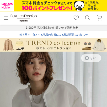
menu
home
search
favorite_border
shopping_cart
lock_outline
メニュー
トップ
検索
お気に入り
カート
ログイン
3,980円(税込)以上のお買い物で送料無料！
熊本県を中心とする地震の影響による配送遅延のお知らせ
1
/
40