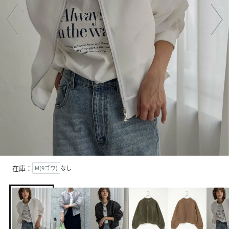
在庫：
M(9ゴウ)
なし