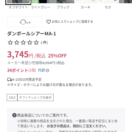
オフホワイト
ライトグレー
ブラック
カーキ
モカ
favorite_border
お気に入りショップに登録する
ダンボールシアーMA-1
star_border
star_border
star_border
star_border
star_border
(
-
件
)
3,745
円 /税込
25
%OFF
メーカー希望小売価格
4,994
円 /税込
34
ポイント
1倍
内訳
local_shipping
4-15日以内発送予定
※サイズ・カラーによりお届け日が異なる場合があります。
SALE
ギフトラッピング対象外
info
商品発送についてのご案内です。
※同時に複数の商品を注文された場合、一番遅い発送予定日にまとめ
て発送いたします。
お急ぎの商品は、個別にご注文ください。