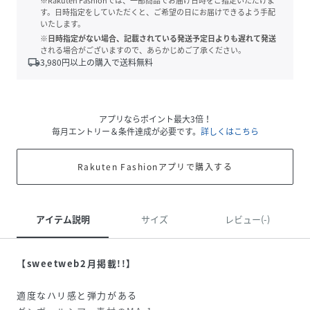
※Rakuten Fashionでは、一部商品でお届け日時をご指定いただけま
す。日時指定をしていただくと、ご希望の日にお届けできるよう手配
いたします。
※日時指定がない場合、記載されている発送予定日よりも遅れて発送
される場合がございますので、あらかじめご了承ください。
local_shipping
3,980
円以上の購入で送料無料
アプリならポイント最大3倍！
毎月エントリー＆条件達成が必要です。
詳しくはこちら
Rakuten Fashionアプリで購入する
アイテム説明
サイズ
レビュー(-)
【sweetweb2月掲載!!】
適度なハリ感と弾力がある