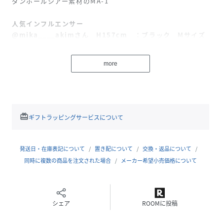
ダンボールシアー素材のMA-1
人気インフルエンサー
@mika____akimさん H157cm ：ブラック Mサイズ
着用
more
【Detail】
シアー素材の羽織は、ぐっと季節感進めるアイテムです。
素肌がほどよく透けることで抜け感を演出。
【Color】
redeem
ギフトラッピングサービスについて
スポーティ＆モード感のある
オフホワイト、ブラック、ライトグレーの
着回ししやすい3色展開
発送日・在庫表記について
置き配について
交換・返品について
同時に複数の商品を注文された場合
メーカー希望小売価格について
【Coordinate】
気温に合わせてロンT、半袖T、キャミソールなど
インナーを変えるだけで3シーズン着回し可能！
シェア
ROOMに投稿
プリントTなどを合わせ、プリントを透かして見せる
コーディネートもおすすめです。