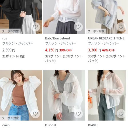
クーポン対象
クーポン対象
rps
Bab / Bou Jeloud
URBAN RESEARCH ITEMS
ブルゾン・ジャンパー
ブルゾン・ジャンパー
ブルゾン・ジャンパー
2,399
4,150
3,300
円
円
30
%
OFF
円
49
%
OFF
21
ポイント
(
1倍
)
377
ポイント
(
10%ポイント
300
ポイント
(
10%ポイント
バック
)
バック
)
クーポン対象
coen
Discoat
DIAVEL