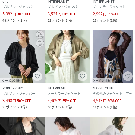
ur's
INTERPLANET
INTERPLANET
ブルゾン・ジャンパー
ブルゾン・ジャンパー
ノーカラージャケット
5,382
3,524
2,992
円
30
%
OFF
円
64
%
OFF
円
69
%
OFF
48
ポイント
(
1倍
)
32
ポイント
(
1倍
)
27
ポイント
(
1倍
)
クーポン対象
クーポン対象
ROPE' PICNIC
INTERPLANET
NICOLE CLUB
ブルゾン・ジャンパー
ノーカラージャケット
その他のジャケット・アウター
3,498
4,405
4,543
円
50
%
OFF
円
55
%
OFF
円
30
%
OFF
31
ポイント
(
1倍
)
40
ポイント
(
1倍
)
41
ポイント
(
1倍
)