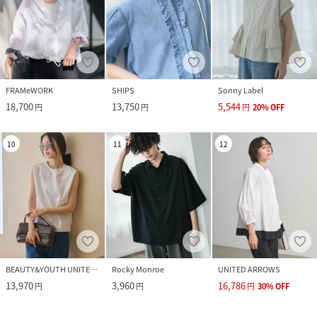
FRAMeWORK
SHIPS
Sonny Label
18,700
13,750
5,544
円
円
円
20
%
OFF
10
11
12
BEAUTY&YOUTH UNITED ARROWS
Rocky Monroe
UNITED ARROWS
13,970
3,960
16,786
円
円
円
30
%
OFF