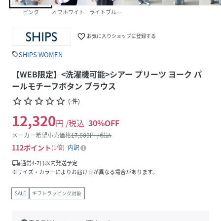
ピンク
オフホワイト
ライトブルー
favorite_border
お気に入りショップに登録する
SHIPS WOMEN
sell
【WEB限定】<洗濯機可能>シアー プリーツ ヨーク パ
ールモチーフボタン ブラウス
star_border
star_border
star_border
star_border
star_border
(
-
件
)
12,320
円 /税込
30
%OFF
メーカー希望小売価格
17,600
円 /税込
112
ポイント
1倍
内訳
local_shipping
通常4-7日以内発送予定
※サイズ・カラーによりお届け日が異なる場合があります。
SALE
ギフトラッピング対象