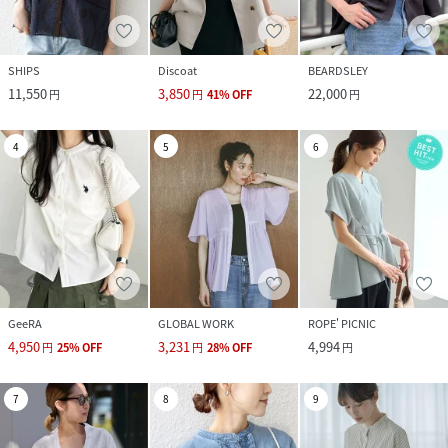
SHIPS
Discoat
BEARDSLEY
11,550
3,850
22,000
円
円
41
%
OFF
円
4
5
6
GeeRA
GLOBAL WORK
ROPE' PICNIC
4,950
3,231
4,994
円
25
%
OFF
円
28
%
OFF
円
7
8
9