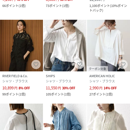
66
ポイント
(
1倍
)
73
ポイント
(
1倍
)
1,100
ポイント
(
10%ポイン
トバック
)
クーポン対象
RIVER FIELD & Co.
SHIPS
AMERICAN HOLIC
シャツ・ブラウス
シャツ・ブラウス
シャツ・ブラウス
10,899
11,550
2,990
円
8
%
OFF
円
30
%
OFF
円
14
%
OFF
99
ポイント
(
1倍
)
105
ポイント
(
1倍
)
27
ポイント
(
1倍
)