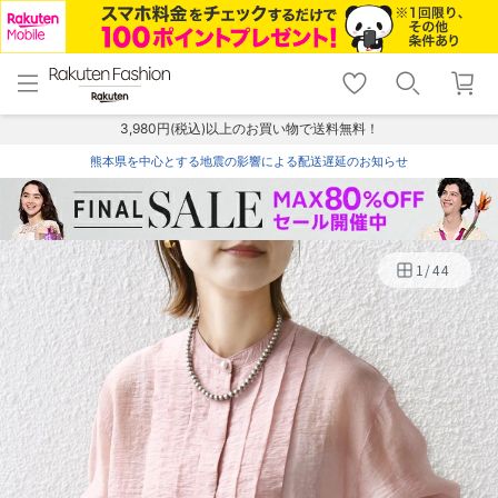
menu
home
search
favorite_border
shopping_cart
lock_outline
メニュー
トップ
検索
お気に入り
カート
ログイン
3,980円(税込)以上のお買い物で送料無料！
熊本県を中心とする地震の影響による配送遅延のお知らせ
1
/
44