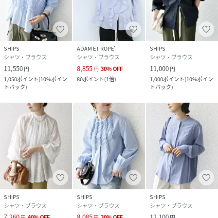
性別タイプ
レディース
原産国
韓国
SHIPS
ADAM ET ROPE'
SHIPS
素材
再生繊維(セルロース)75%、 ナイロン25%
シャツ・ブラウス
シャツ・ブラウス
シャツ・ブラウス
11,550
8,855
11,000
円
円
30
%
OFF
円
サイズ
ONE SIZE
1,050
ポイント
(
10%ポイン
80
ポイント
(
1倍
)
1,000
ポイント
(
10%ポイン
トバック
)
トバック
)
品番
NT4135_311112102
(
311112102-32-99 NT4135
)
SHIPS
SHIPS
SHIPS
シャツ・ブラウス
シャツ・ブラウス
シャツ・ブラウス
7,260
8,085
12,100
円
40
%
OFF
円
30
%
OFF
円