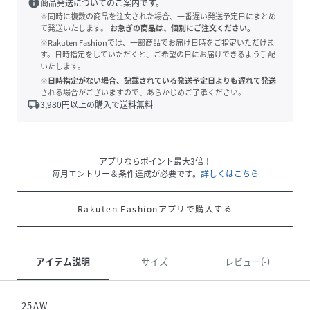
info
商品発送についてのご案内です。
※同時に複数の商品を注文された場合、一番遅い発送予定日にまとめ
て発送いたします。
お急ぎの商品は、個別にご注文ください。
※Rakuten Fashionでは、一部商品でお届け日時をご指定いただけま
す。日時指定をしていただくと、ご希望の日にお届けできるよう手配
いたします。
※日時指定がない場合、記載されている発送予定日よりも遅れて発送
される場合がございますので、あらかじめご了承ください。
local_shipping
3,980
円以上の購入で送料無料
アプリならポイント最大3倍！
毎月エントリー＆条件達成が必要です。
詳しくはこちら
Rakuten Fashionアプリで購入する
アイテム説明
サイズ
レビュー(-)
-25AW-