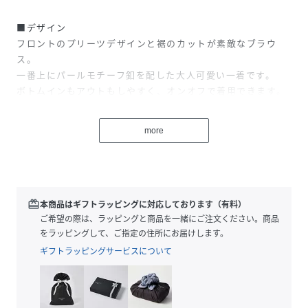
■デザイン
フロントのプリーツデザインと裾のカットが素敵なブラウ
ス。
一番上にパールモチーフ釦を配した大人可愛い一着です。
ボトムインもアウトもしやすく、オンオフで着用できます。
■素材
more
柔らかなシアー素材で、ほのかな透け感が上品で大人な印象
です。
ご自宅でお洗濯が可能です。
■コーディネート
redeem
本商品はギフトラッピングに対応しております（有料）
タックパンツに合わせて通勤コーデや、デニムに合わせてカ
ご希望の際は、ラッピングと商品を一緒にご注文ください。商品
ジュアルにも◎
をラッピングして、ご指定の住所にお届けします。
ギフトラッピングサービスについて
■お問い合わせ品番：311-11-2102