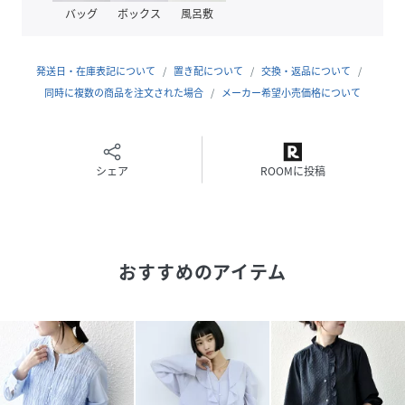
-------------------------------------
バッグ
ボックス
風呂敷
生地の厚み：薄手
伸縮性：無
透け感：有
発送日・在庫表記について
置き配について
交換・返品について
光沢感：有
同時に複数の商品を注文された場合
メーカー希望小売価格について
ポケット：無
水洗い：可
-------------------------------------
シェア
ROOMに投稿
※生産状況により店舗にて販売する場合もございます。
※撮影環境により商品の色味が異なって見える場合がござい
ます。商品のお色味は、物撮り画像をご参考にしてくださ
おすすめのアイテム
い。
※末永く愛用頂く為に、アテンションタグを必ずご確認の
上、着用又はお取り扱いください。
オフホワイト：164cm着用サイズ：ONESIZE
ピンク：164cm着用サイズ：ONESIZE
ライトブルー：159cm着用サイズ：ONESIZE