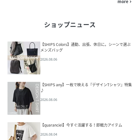
more
navigate_next
ショップニュース
【SHIPS Colors】通勤、出張、休日に。シーンで選ぶ
メンズバッグ
2026.08.06
【SHIPS any】一枚で映える『デザインTシャツ』特集
♪
2026.08.06
【quaranciel】今すぐ活躍する！即戦力アイテム
2026.08.04