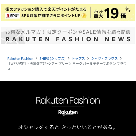
Rakuten Fashion
SHIPS (シップス)
トップス
シャツ・ブラウス
navigate_next
navigate_next
navigate_next
navigate_next
【WEB限定】<洗濯機可能>シアー プリーツ ヨーク パールモチーフボタン ブラウ
ス