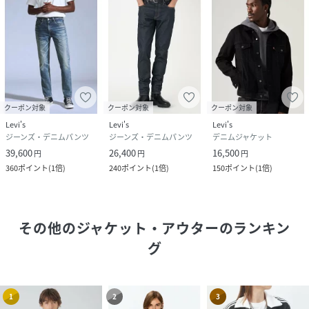
クーポン対象
クーポン対象
クーポン対象
Levi's
Levi's
Levi's
ジーンズ・デニムパンツ
ジーンズ・デニムパンツ
デニムジャケット
39,600
26,400
16,500
円
円
円
360
ポイント
(
1倍
)
240
ポイント
(
1倍
)
150
ポイント
(
1倍
)
その他のジャケット・アウター
のランキン
グ
1
2
3