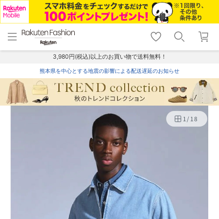
menu
home
search
favorite_border
shopping_cart
lock_outline
メニュー
トップ
検索
お気に入り
カート
ログイン
3,980円(税込)以上のお買い物で送料無料！
熊本県を中心とする地震の影響による配送遅延のお知らせ
1
/
18