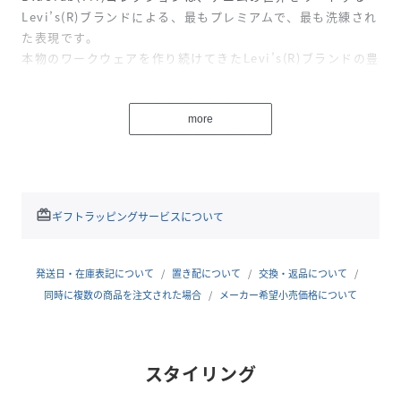
Levi’s
(R)ブランドによる、最もプレミアムで、最も洗練され
た表現です。
本物のワークウェアを作り続けてきたLevi’s
(R)ブランドの豊
かな歴史を振り返りながら、時代を超えた実用性と現代的な
革新性をシームレスに融合させました。それぞれのアイテム
はモダンな生地とエフォートレスなスタイリングで再構築さ
more
れ、過去と未来をつないでいます。どのアイテムもLevi’s
(R)
ならではのディテールとともに仕立てられたLevi’s
redeem
ギフトラッピングサービスについて
性別タイプ
メンズ
原産国
-
発送日・在庫表記について
置き配について
交換・返品について
同時に複数の商品を注文された場合
メーカー希望小売価格について
素材
-
サイズ
S-、M-、L-、XL-
スタイリング
品番
NT3479_001LM0000