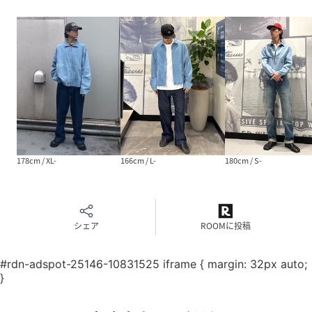
(
001LM0000-002-u NT3479
)
性別タイプ
メンズ
原産国
-
素材
-
サイズ
S-、M-、L-、XL-
178cm / XL-
166cm / L-
180cm / S-
品番
NT3479_001LM0000
(
001LM0000-002-u NT3479
)
シェア
ROOMに投稿
#rdn-adspot-25146-10831525 iframe { margin: 32px auto;
}