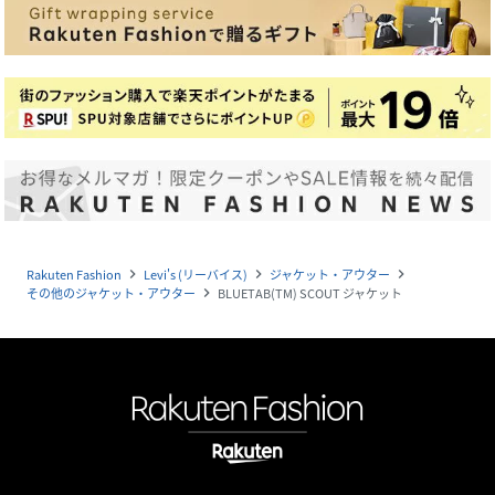
Rakuten Fashion
Levi's (リーバイス)
ジャケット・アウター
navigate_next
navigate_next
navigate_next
その他のジャケット・アウター
BLUETAB(TM) SCOUT ジャケット
navigate_next