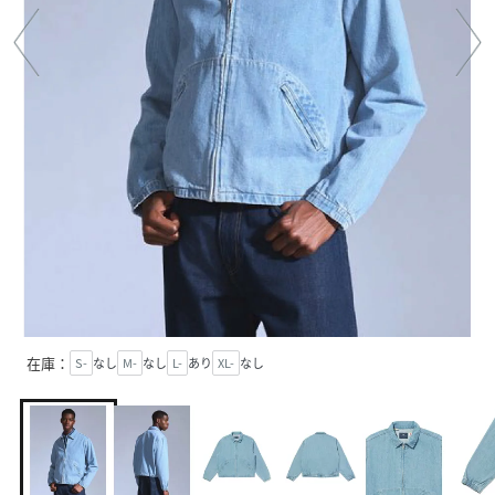
在庫：
S-
なし
M-
なし
L-
あり
XL-
なし