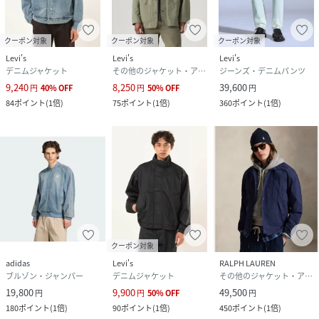
クーポン対象
クーポン対象
クーポン対象
Levi's
Levi's
Levi's
デニムジャケット
その他のジャケット・アウター
ジーンズ・デニムパンツ
9,240
8,250
39,600
円
40
%
OFF
円
50
%
OFF
円
84
ポイント
(
1倍
)
75
ポイント
(
1倍
)
360
ポイント
(
1倍
)
クーポン対象
adidas
Levi's
RALPH LAUREN
ブルゾン・ジャンパー
デニムジャケット
その他のジャケット・アウター
19,800
9,900
49,500
円
円
50
%
OFF
円
180
ポイント
(
1倍
)
90
ポイント
(
1倍
)
450
ポイント
(
1倍
)