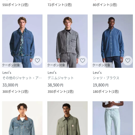
550
ポイント
(
1倍
)
72
ポイント
(
1倍
)
80
ポイント
(
1倍
)
クーポン対象
クーポン対象
クーポン対象
Levi's
Levi's
Levi's
その他のジャケット・アウター
デニムジャケット
シャツ・ブラウス
33,000
38,500
19,800
円
円
円
300
ポイント
(
1倍
)
350
ポイント
(
1倍
)
180
ポイント
(
1倍
)