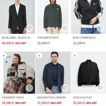
BLUE LABEL / BLACK LABEL CRESTBRIDGE
THE NORTH FACE
BLEU COMME BLEU
44,000
20,900
13,200
円
31
%
OFF
円
円
4
5
6
CONVERSE TOKYO
MACKINTOSH LONDON
COACH OUTLET
34,980
31,900
30,360
円
40
%
OFF
円
46
%
OFF
円
40
%
OFF