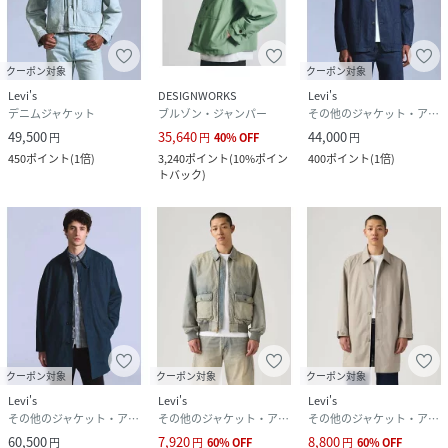
クーポン対象
クーポン対象
Levi's
DESIGNWORKS
Levi's
デニムジャケット
ブルゾン・ジャンパー
その他のジャケット・アウター
49,500
35,640
44,000
円
円
40
%
OFF
円
450
ポイント
(
1倍
)
3,240
ポイント
(
10%ポイン
400
ポイント
(
1倍
)
トバック
)
クーポン対象
クーポン対象
クーポン対象
Levi's
Levi's
Levi's
その他のジャケット・アウター
その他のジャケット・アウター
その他のジャケット・アウター
60,500
7,920
8,800
円
円
60
%
OFF
円
60
%
OFF