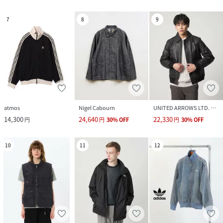
7
8
9
atmos
Nigel Cabourn
UNITED ARROWS LTD. OUTLET
14,300
24,640
22,330
円
円
30
%
OFF
円
30
%
OFF
10
11
12