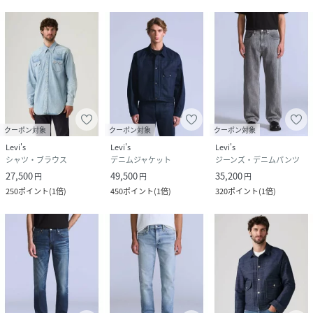
クーポン対象
クーポン対象
クーポン対象
Levi's
Levi's
Levi's
シャツ・ブラウス
デニムジャケット
ジーンズ・デニムパンツ
27,500
49,500
35,200
円
円
円
250
ポイント
(
1倍
)
450
ポイント
(
1倍
)
320
ポイント
(
1倍
)