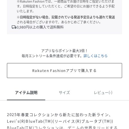
※Rakuten Fashionでは、一部商品でお届け日時をご指定いただけま
す。日時指定をしていただくと、ご希望の日にお届けできるよう手配
いたします。
※日時指定がない場合、記載されている発送予定日よりも遅れて発送
される場合がございますので、あらかじめご了承ください。
local_shipping
3,980
円以上の購入で送料無料
アプリならポイント最大3倍！
毎月エントリー＆条件達成が必要です。
詳しくはこちら
Rakuten Fashionアプリで購入する
アイテム説明
サイズ
レビュー(-)
2025年春夏コレクションから新たに加わった新ライン、
Levi’s
(R)BlueTab(TM)(リーバイス
(R)ブルータブ(TM))
BlueTab(TM)コレクションは、デニムの世界をリードする