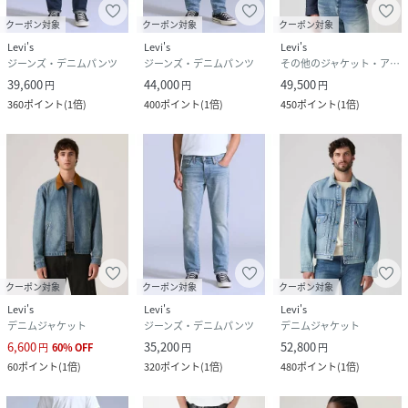
クーポン対象
クーポン対象
クーポン対象
Levi's
Levi's
Levi's
ジーンズ・デニムパンツ
ジーンズ・デニムパンツ
その他のジャケット・アウター
39,600
44,000
49,500
円
円
円
360
ポイント
(
1倍
)
400
ポイント
(
1倍
)
450
ポイント
(
1倍
)
クーポン対象
クーポン対象
クーポン対象
Levi's
Levi's
Levi's
デニムジャケット
ジーンズ・デニムパンツ
デニムジャケット
6,600
35,200
52,800
円
60
%
OFF
円
円
60
ポイント
(
1倍
)
320
ポイント
(
1倍
)
480
ポイント
(
1倍
)