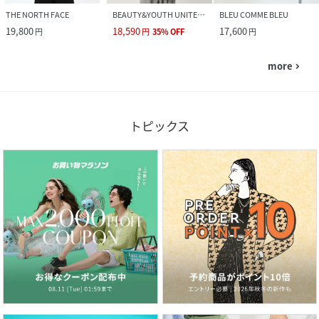
THE NORTH FACE
BEAUTY&YOUTH UNITED ARROWS
BLEU COMME BLEU
19,800
18,590
17,600
円
円
35
%
OFF
円
more
navigate_next
トピックス