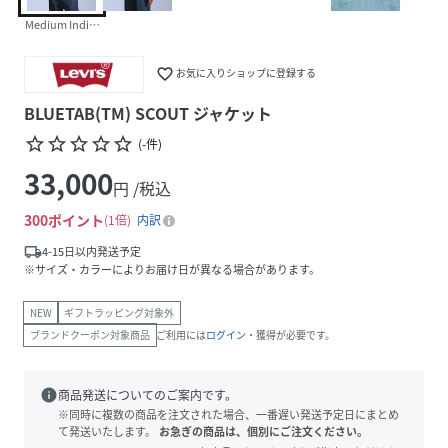
Medium Indigo - Flat Finish
favorite_border
お気に入りショップに登録する
BLUETAB(TM) SCOUT ジャケット
star_border
star_border
star_border
star_border
star_border
(
-
件
)
33,000
円 /税込
300
ポイント
1倍
内訳
local_shipping
4-15日以内発送予定
※サイズ・カラーによりお届け日が異なる場合があります。
NEW
ギフトラッピング対象外
ブランドクーポン対象商品
ご利用には
ログイン
・獲得が必要です。
info
商品発送についてのご案内です。
※同時に複数の商品を注文された場合、一番遅い発送予定日にまとめ
て発送いたします。
お急ぎの商品は、個別にご注文ください。