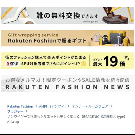
Rakuten Fashion
AMPHI (アンフィ)
インナー・ルームウェア
navigate_next
navigate_next
navigate_next
ブラジャー
navigate_next
ノンワイヤーで谷間もシルエットも美しく整える【BRAGENIC 脇高細見え type】
A-Gcup