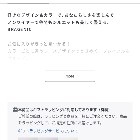
好きなデザイン＆カラーで､あなたらしさを楽しんで
ノンワイヤーで谷間もシルエットも美しく整える､
BRAGENIC
お気に入りがきっと見つかる！
カラーごとに違うレースデザインでときめく、プレイフルな
グループ。
【
BRAGENIC
(ブラジェニック)
〜
脇高細見えタイプ〜】
more
ノンワイヤーながらワイヤーブラのような谷間をメイクする
ブラジャー。
スッキリ細見えシルエット！
ブラジェニックの機能に脇高機能をプラス
redeem
本商品はギフトラッピングに対応しております（有料）
＜脇高細見え＞
ご希望の際は、ラッピングと商品を一緒にご注文ください。商品
・脇高設計と長いボーンがワイヤー無しでもバストを脇から
をラッピングして、ご指定の住所にお届けします。
しっかり支え、さらに伸びない脇寄せシートでスッキリ細見
ギフトラッピングサービスについて
え。