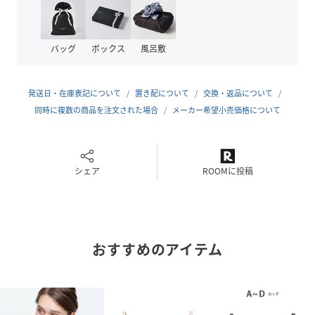
＜バストを引き上げ＞
・カップ脇の伸縮性のあるパワーネットがバストを引き上
げ、カップがバストにフィット。
バッグ
ボックス
風呂敷
＜バストにフィット＞
・カップ下部の厚みが、バストを下から押し上げボリューム
アップし、カップ上部の厚みが、カップの浮きを防いで、バ
発送日・在庫表記について
置き配について
交換・返品について
ストにフィット。
同時に複数の商品を注文された場合
メーカー希望小売価格について
＜まるみをキープ＞
・カップに内蔵された伸縮性のあるやわらかいシートが、着
用時に伸縮し、カップが左右へ広がるのを防いでバストの形
をキープ。
シェア
ROOMに投稿
＜さらっと快適＞
・カップに内蔵されたシートとバックに吸汗速乾素材を使用
し、汗の不快感を軽減。
おすすめのアイテム
●すっきりと仕上げたカップデザインで普段使いにぴった
り。
●前中心にラインストーンのチャーム付。