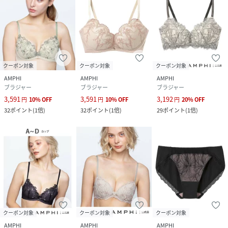
後ろホック／ホック2段3調節
パッド受けなし
サイドボーンあり
※Gカップはブラック(BL),チャコール(VI),ベージュ(BE),ク
クーポン対象
クーポン対象
クーポン対象
リーム(CR),グレイッシュブル(GY)のみの展開です。
AMPHI
AMPHI
AMPHI
※生地の裁断箇所により、一点一点柄の出方が異なります。
ブラジャー
ブラジャー
ブラジャー
予めご了承くださいませ。
3,591
3,591
3,192
円
10
%
OFF
円
10
%
OFF
円
20
%
OFF
※お洗濯は、必ず「取り扱い表示」にしたがってください。
32
ポイント
(
1倍
)
32
ポイント
(
1倍
)
29
ポイント
(
1倍
)
【
AMPHI
(アンフィ)】は株式会社ワコールの直営店です。
性別タイプ
レディース
素材
ポリエステル, ナイロン, ポリウレタン, (スリット
糸はポリエステル)
サイズ
A70、A75、B65、B70、B75、C65、C70、
クーポン対象
クーポン対象
クーポン対象
C75、D65、D70、D75、E65、E70、E75、
AMPHI
AMPHI
AMPHI