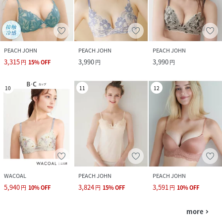
PEACH JOHN
PEACH JOHN
PEACH JOHN
3,315
3,990
3,990
円
15
%
OFF
円
円
10
11
12
WACOAL
PEACH JOHN
PEACH JOHN
5,940
3,824
3,591
円
10
%
OFF
円
15
%
OFF
円
10
%
OFF
more
navigate_next