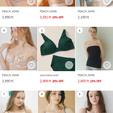
PEACH JOHN
PEACH JOHN
PEACH JOHN
3,990
3,591
2,190
円
円
10
%
OFF
円
4
5
6
PEACH JOHN
une nana cool
PEACH JOHN
3,990
2,904
2,805
円
円
20
%
OFF
円
15
%
OFF
7
8
9