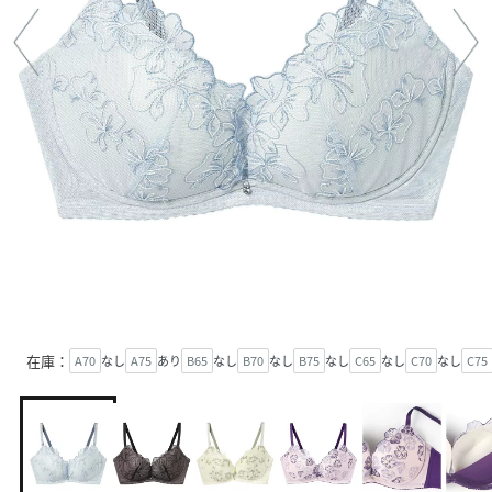
在庫：
A70
なし
A75
あり
B65
なし
B70
なし
B75
なし
C65
なし
C70
なし
C75