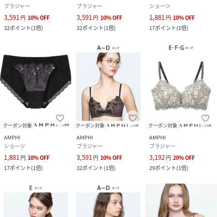
F65、F70、F75、G65、G70
ブラジャー
ブラジャー
ショーツ
3,591
3,591
1,881
円
10
%
OFF
円
10
%
OFF
円
10
%
OFF
クリーニング
※お洗濯は、必ず「取り扱い表示」にしたがっ
32
ポイント
(
1倍
)
32
ポイント
(
1倍
)
17
ポイント
(
1倍
)
てください。
品番
NT2718_BMI353Z3
(
BMI353Z3-002-009 NT2718
)
クーポン対象
クーポン対象
クーポン対象
AMPHI
AMPHI
AMPHI
ショーツ
ブラジャー
ブラジャー
1,881
3,591
3,192
円
10
%
OFF
円
10
%
OFF
円
20
%
OFF
17
ポイント
(
1倍
)
32
ポイント
(
1倍
)
29
ポイント
(
1倍
)