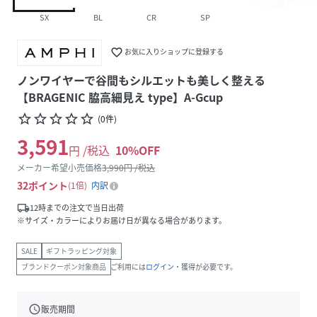
SX
BL
CR
SP
favorite_border
お気に入りショップに登録する
ノンワイヤーで谷間もシルエットも美しく整える
【BRAGENIC 脇高細見え type】A-Gcup
star_border
star_border
star_border
star_border
star_border
(
0
件
)
3,591
円 /税込
10
%OFF
メーカー希望小売価格
3,990
円 /税込
32
ポイント
1倍
内訳
local_shipping
12時までの注文で当日出荷
※サイズ・カラーによりお届け日が異なる場合があります。
SALE
ギフトラッピング対象
ブランドクーポン対象商品
ご利用には
ログイン
・獲得が必要です。
schedule
販売期間