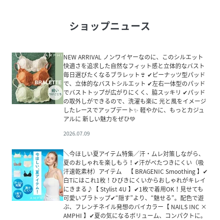
ショップニュース
NEW ARRIVAL ノンワイヤーなのに、このシルエット
快適さを追求した自然なフィット感と立体的なバスト
毎日選びたくなるブラレット👙 ✔ピーナッツ型パッド
で、立体的なバストシルエット ✔左右一体型のパッド
でバストトップが広がりにくく、脇スッキリ ✔パッド
の取外しができるので、洗濯も楽に 光と風をイメージ
したレースでアップデート✨ 軽やかに、もっとカジュ
アルに 新しい魅力をぜひ💚
2026.07.09
＼今ほしい夏アイテム特集／汗・ムレ対策しながら、
夏のおしゃれを楽しもう！✔汗がべたつきにくい（吸
汗速乾素材）アイテム 【 BRAGENIC Smoothing 】✔
白Tにはこれ1枚！ひびきにくいからおしゃれがキレイ
にきまる♪【 Stylist 4U 】✔1枚で着用OK！見せても
可愛いブラトップ✔“隠す”より、“魅せる”。配色で遊
ぶ、フレンチネイル発想のバイカラー【 NAILS INC ×
AMPHI 】✔夏の気になるボリューム、コンパクトに。