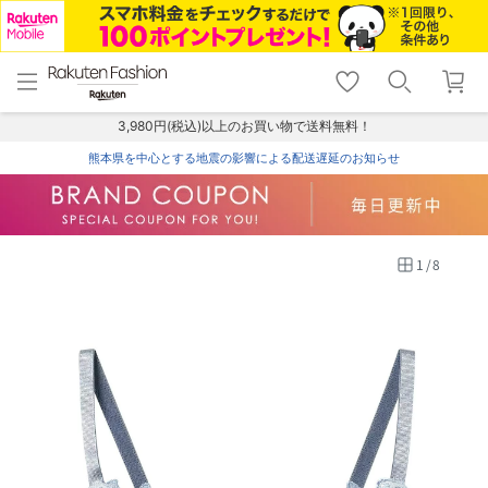
menu
home
search
favorite_border
shopping_cart
lock_outline
メニュー
トップ
検索
お気に入り
カート
ログイン
3,980円(税込)以上のお買い物で送料無料！
熊本県を中心とする地震の影響による配送遅延のお知らせ
1
/
8