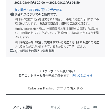
2026/08/04(火) 20:00
〜
2026/08/11(火) 01:59
販売開始・終了時に通知を受け取る
info
商品発送についてのご案内です。
※同時に複数の商品を注文された場合、一番遅い発送予定日にまとめ
て発送いたします。
お急ぎの商品は、個別にご注文ください。
※Rakuten Fashionでは、一部商品でお届け日時をご指定いただけま
す。日時指定をしていただくと、ご希望の日にお届けできるよう手配
いたします。
※日時指定がない場合、記載されている発送予定日よりも遅れて発送
される場合がございますので、あらかじめご了承ください。
local_shipping
3,980
円以上の購入で送料無料
アプリならポイント最大3倍！
毎月エントリー＆条件達成が必要です。
詳しくはこちら
Rakuten Fashionアプリで購入する
アイテム説明
サイズ
レビュー(0)