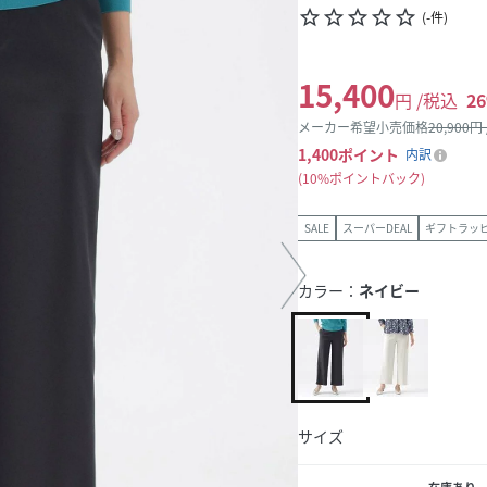
star_border
star_border
star_border
star_border
star_border
(
-
件
)
15,400
円 /税込
26
メーカー希望小売価格
20,900
円
1,400
ポイント
内訳
10%ポイントバック
SALE
スーパーDEAL
ギフトラッ
カラー：
ネイビー
サイズ