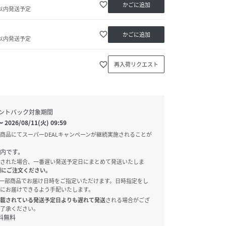
favorite_border
かごに追加
日以内発送予定
favorite_border
かごに追加
日以内発送予定
favorite_border
再入荷リクエスト
ントバック対象期間
〜
2026/08/11(火) 09:59
商品にてスーパーDEALキャンペーンが継続実施されることが
内です。
された場合、一番遅い発送予定日にまとめて発送いたしま
別にご注文ください。
onでは、一部商品でお届け日時をご指定いただけます。日時指定をし
にお届けできるよう手配いたします。
載されている発送予定日よりも遅れて発送
される場合がござ
了承ください。
料無料