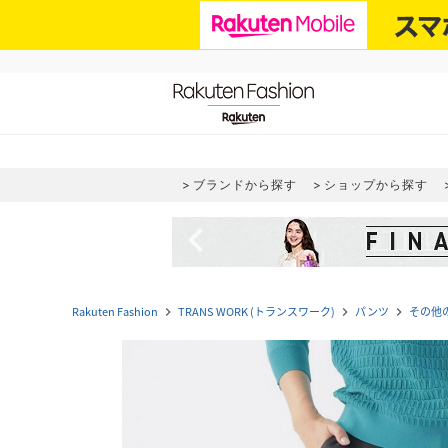
ブランドから探す
ショップから探す
navigate_before
Rakuten Fashion
TRANS WORK (トランスワーク)
パンツ
その他
navigate_next
navigate_next
navigate_next