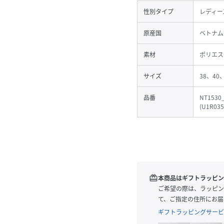
性別タイプ
レディー
原産国
ベトナム
素材
ポリエス
サイズ
38、40
品番
NT1530
(
U1R035
redeem
本商品はギフトラッピン
ご希望の際は、ラッピン
て、ご指定の住所にお届
ギフトラッピングサービ