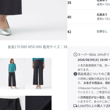
在庫あり
38
通常4-7
在庫あり
40
通常4-7
42
在庫なし
身長170 B80 W58 H86 着用サイズ：38
schedule
スーパーDEAL
10
%ポイ
2026/08/04(火) 10:00
※本対象期間終了後、同一
あります。
info
商品発送についてのご案
※同時に複数の商品を注文
す。
お急ぎの商品は、個
※Rakuten Fashi
ていただくと、ご希望の日
※日時指定がない場合、記
いますので、あらかじめご
local_shipping
3,980
円以上の購入で送