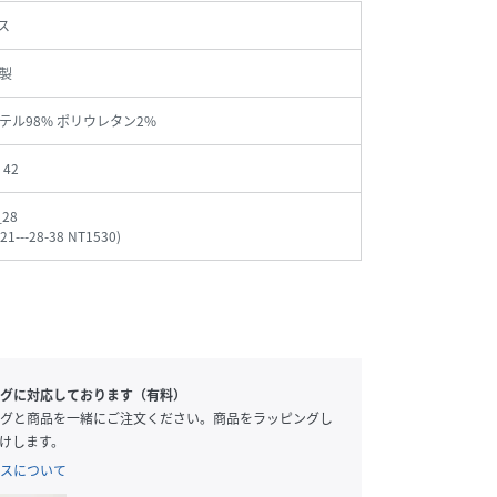
ス
製
テル98% ポリウレタン2%
、42
_28
21---28-38 NT1530
)
グに対応しております（有料）
グと商品を一緒にご注文ください。商品をラッピングし
けします。
スについて