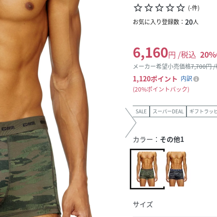
star_border
star_border
star_border
star_border
star_border
(
-
件
)
20
お気に入り登録数：
人
6,160
円 /税込
20
%
メーカー希望小売価格
7,700
円 
1,120
ポイント
内訳
20%ポイントバック
SALE
スーパーDEAL
ギフトラッ
カラー：
その他1
サイズ