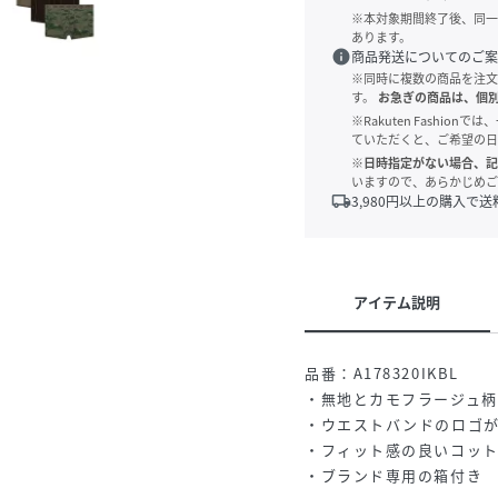
※本対象期間終了後、同一
あります。
info
商品発送についてのご案
※同時に複数の商品を注文
す。
お急ぎの商品は、個
※Rakuten Fashi
ていただくと、ご希望の日
※日時指定がない場合、記
いますので、あらかじめご
local_shipping
3,980
円以上の購入で送
アイテム説明
品番：A178320IKBL
・無地とカモフラージュ柄
・ウエストバンドのロゴ
・フィット感の良いコッ
・ブランド専用の箱付き