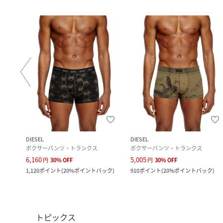
DIESEL
DIESEL
ボクサーパンツ・トランクス
ボクサーパンツ・トランクス
6,160
5,005
円
30
%
OFF
円
30
%
OFF
ク
)
1,120
ポイント
(
20%ポイントバック
)
910
ポイント
(
20%ポイントバック
)
トピックス