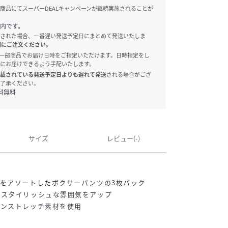
商品にてスーパーDEALキャンペーンが継続実施されることが
内です。
された場合、一番遅い発送予定日にまとめて発送いたしま
別にご注文ください。
onでは、一部商品でお届け日時をご指定いただけます。日時指定をし
にお届けできるよう手配いたします。
載されている発送予定日よりも遅れて発送
される場合がござ
了承ください。
料無料
サイズ
レビュー(-)
をアソートしたボクサーパンツの3枚パック
がスタイリッシュな雰囲気をアップ
トンストレッチ素材を使用