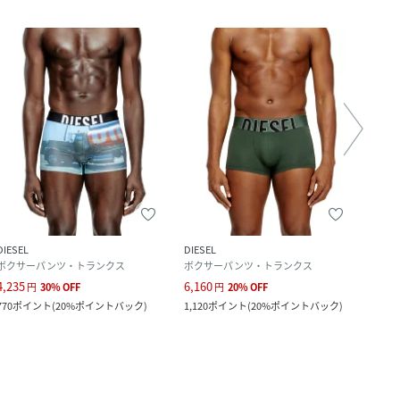
DIESEL
DIESEL
DIESE
ボクサーパンツ・トランクス
ボクサーパンツ・トランクス
ボク
4,235
6,160
6,270
円
30
%
OFF
円
20
%
OFF
770
ポイント
(
20%ポイントバック
)
1,120
ポイント
(
20%ポイントバック
)
57
ポ