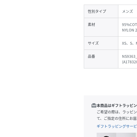
性別タイプ
メンズ
素材
95%COT
NYLON 
サイズ
XS、S、
品番
NS9363
(
A17832
redeem
本商品はギフトラッピン
ご希望の際は、ラッピン
て、ご指定の住所にお届
ギフトラッピングサービ