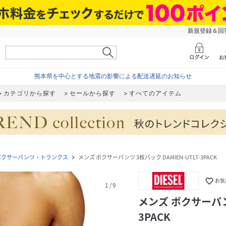
新規登録＆回答
熊本県を中心とする地震の影響による配送遅延のお知らせ
カテゴリから探す
セールから探す
すべてのアイテム
ボクサーパンツ・トランクス
メンズ ボクサーパンツ 3枚パック DAMIEN-UTLT-3PACK
navigate_next
favorite_border
お気
1
/
9
メンズ ボクサーパンツ
3PACK