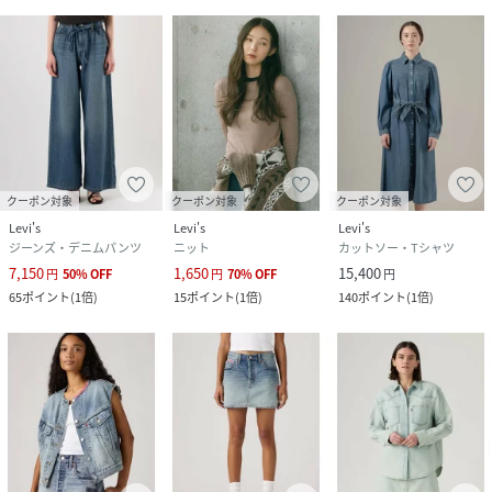
クーポン対象
クーポン対象
クーポン対象
Levi's
Levi's
Levi's
ジーンズ・デニムパンツ
ニット
カットソー・Tシャツ
7,150
1,650
15,400
円
50
%
OFF
円
70
%
OFF
円
65
ポイント
(
1倍
)
15
ポイント
(
1倍
)
140
ポイント
(
1倍
)