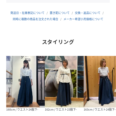
素材
綿100%
発送日・在庫表記について
置き配について
交換・返品について
サイズ
ウエスト23股下-、ウエスト24股下-、ウエスト
25股下-、ウエスト26股下-、ウエスト27股下-、
同時に複数の商品を注文された場合
メーカー希望小売価格について
ウエスト28股下-
品番
NS9229_001T40001
(
001T40001-001-19 NS9229
)
スタイリング
160cm / ウエスト24股下-
162cm / ウエスト23股下-
163cm / ウエスト24股下-