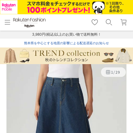
menu
home
search
favorite_border
shopping_cart
lock_outline
メニュー
トップ
検索
お気に入り
カート
ログイン
3,980円(税込)以上のお買い物で送料無料！
熊本県を中心とする地震の影響による配送遅延のお知らせ
1
/
29