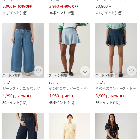
3,960
3,960
30,800
円
60
%
OFF
円
60
%
OFF
円
36
ポイント
(
1倍
)
36
ポイント
(
1倍
)
280
ポイント
(
1倍
)
クーポン対象
クーポン対象
クーポン対象
Levi's
Levi's
Levi's
ジーンズ・デニムパンツ
その他のワンピース・ドレス
その他のワンピース・ドレス
4,290
4,950
3,960
円
70
%
OFF
円
50
%
OFF
円
60
%
OFF
39
ポイント
(
1倍
)
45
ポイント
(
1倍
)
36
ポイント
(
1倍
)