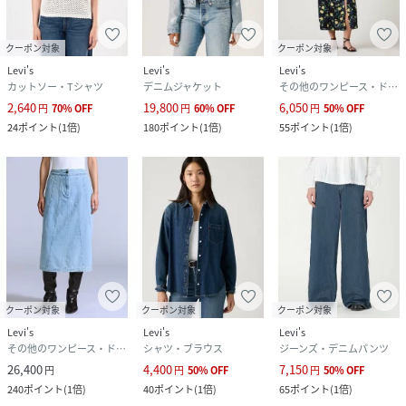
クーポン対象
クーポン対象
Levi's
Levi's
Levi's
カットソー・Tシャツ
デニムジャケット
その他のワンピース・ドレス
2,640
19,800
6,050
円
70
%
OFF
円
60
%
OFF
円
50
%
OFF
24
ポイント
(
1倍
)
180
ポイント
(
1倍
)
55
ポイント
(
1倍
)
クーポン対象
クーポン対象
クーポン対象
Levi's
Levi's
Levi's
その他のワンピース・ドレス
シャツ・ブラウス
ジーンズ・デニムパンツ
26,400
4,400
7,150
円
円
50
%
OFF
円
50
%
OFF
240
ポイント
(
1倍
)
40
ポイント
(
1倍
)
65
ポイント
(
1倍
)