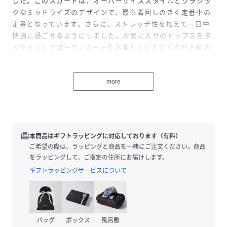
した。このスカートは、オーバーサイズスタイルとクラシッ
クなミッドライズのデザインで、最も着回しのきく定番中の
定番となっています。さらに、ストレッチ性を加えて一日中
快適に過ごせるようにしました。お気に入りのトップスをタ
ックインしてコーディネートをお楽しくいただくのがお勧め
です。寒い季節はタートルネック、夏はタンクトップなどシ
ンプルなトップスとの組み合わせがお勧めの1枚です。
more
※「(R)」のみが表記されたレッドタブは、LEVI'S(R)の文字
が含まれるレッドタブと同様に製品不具合ではありません。
不良品ではございませんので、交換・返品をお受けできませ
redeem
本商品はギフトラッピングに対応しております（有料）
ん。また、タブの種類もお選びいただけませんので、予めご
ご希望の際は、ラッピングと商品を一緒にご注文ください。商品
了承くださいませ。
をラッピングして、ご指定の住所にお届けします。
ギフトラッピングサービスについて
性別タイプ
レディース
原産国
-
バッグ
ボックス
風呂敷