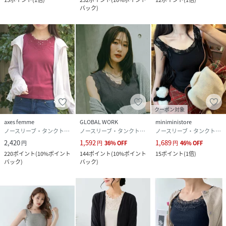
バック
)
クーポン対象
axes femme
GLOBAL WORK
miniministore
ノースリーブ・タンクトップ
ノースリーブ・タンクトップ
ノースリーブ・タンクトップ
2,420
1,592
1,689
円
円
36
%
OFF
円
46
%
OFF
220
ポイント
(
10%ポイント
144
ポイント
(
10%ポイント
15
ポイント
(
1倍
)
バック
)
バック
)