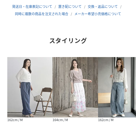
性別タイプ
レディース
発送日・在庫表記について
置き配について
交換・返品について
同時に複数の商品を注文された場合
メーカー希望小売価格について
原産国
中国製
素材
本体:ポリエステル63%, 綿34%, ポリウレタン
3% レース:ナイロン88%, ポリウレタン12%
スタイリング
サイズ
M、L
クリーニング
洗濯：手洗い可
品番
NS9204_1180200145
(
1180200145-24-02 NS9204
)
162cm / M
164cm / M
162cm / M