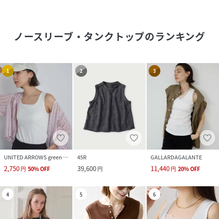
ノースリーブ・タンクトップ
のランキング
1
2
3
UNITED ARROWS green label relaxing
45R
GALLARDAGALANTE
2,750
39,600
11,440
円
50
%
OFF
円
円
20
%
OFF
4
5
6