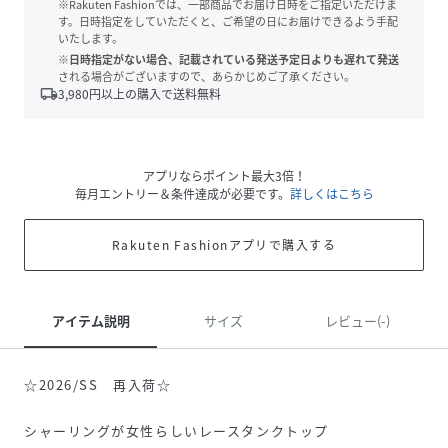
※Rakuten Fashionでは、一部商品でお届け日時をご指定いただけま
す。日時指定をしていただくと、ご希望の日にお届けできるよう手配
いたします。
※日時指定がない場合、記載されている発送予定日よりも遅れて発送
される場合がございますので、あらかじめご了承ください。
local_shipping
3,980
円以上の購入で送料無料
アプリならポイント最大3倍！
毎月エントリー＆条件達成が必要です。
詳しくはこちら
Rakuten Fashionアプリで購入する
アイテム説明
サイズ
レビュー(-)
☆2026/SS 再入荷☆
シャーリングが女性らしいレースタンクトップ