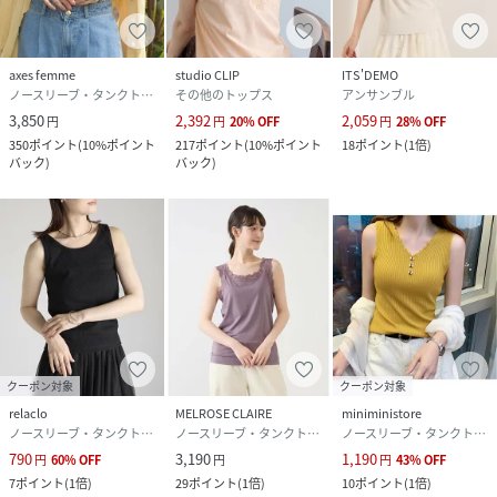
axes femme
studio CLIP
ITS'DEMO
ノースリーブ・タンクトップ
その他のトップス
アンサンブル
3,850
2,392
2,059
円
円
20
%
OFF
円
28
%
OFF
350
ポイント
(
10%ポイント
217
ポイント
(
10%ポイント
18
ポイント
(
1倍
)
バック
)
バック
)
クーポン対象
クーポン対象
relaclo
MELROSE CLAIRE
miniministore
ノースリーブ・タンクトップ
ノースリーブ・タンクトップ
ノースリーブ・タンクトップ
790
3,190
1,190
円
60
%
OFF
円
円
43
%
OFF
7
ポイント
(
1倍
)
29
ポイント
(
1倍
)
10
ポイント
(
1倍
)