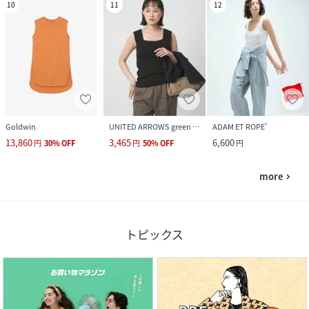
10
11
12
Goldwin
UNITED ARROWS green label relaxing
ADAM ET ROPE'
13,860
3,465
6,600
円
30
%
OFF
円
50
%
OFF
円
more
navigate_next
トピックス