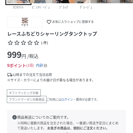
ｵﾌﾎﾜｲﾄ
ﾋﾟﾝｸﾍﾞｰｼﾞｭ
ﾌﾞﾗｯｸ
ｸﾞﾚｰｼﾞｭ
favorite_border
お気に入りショップに登録する
レースふちどりシャーリングタンクトップ
star_border
star_border
star_border
star_border
star_border
(
-
件
)
999
円 /税込
9
ポイント
1倍
内訳
local_shipping
12時までの注文で当日出荷
※サイズ・カラーによりお届け日が異なる場合があります。
ギフトラッピング対象
ブランドクーポン対象商品
ご利用には
ログイン
・獲得が必要です。
info
商品発送についてのご案内です。
※同時に複数の商品を注文された場合、一番遅い発送予定日にまとめ
て発送いたします。
お急ぎの商品は、個別にご注文ください。