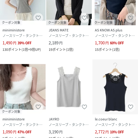
クーポン対象
クーポン対象
クーポン対象
miniministore
JEANS MATE
AS KNOW AS plus
ノースリーブ・タンクトップ
ノースリーブ・タンクトップ
ノースリーブ・タンクトップ
1,490
2,189
1,700
円
39
%
OFF
円
円
60
%
OFF
130
ポイント
(
1倍+9倍UP
)
19
ポイント
(
1倍
)
15
ポイント
(
1倍
)
クーポン対象
miniministore
JAYRO
le.coeur blanc
ノースリーブ・タンクトップ
ノースリーブ・タンクトップ
ノースリーブ・タンクトップ
1,090
3,190
2,772
円
47
%
OFF
円
円
10
%
OFF