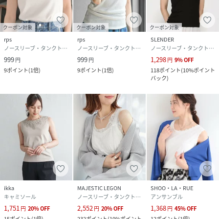
クーポン対象
クーポン対象
クーポン対象
rps
rps
SLENDER
ノースリーブ・タンクトップ
ノースリーブ・タンクトップ
ノースリーブ・タンクトップ
999
999
1,298
円
円
円
9
%
OFF
9
ポイント
(
1倍
)
9
ポイント
(
1倍
)
118
ポイント
(
10%ポイント
バック
)
ikka
MAJESTIC LEGON
SHOO・LA・RUE
キャミソール
ノースリーブ・タンクトップ
アンサンブル
1,751
2,552
1,368
円
20
%
OFF
円
20
%
OFF
円
45
%
OFF
15
ポイント
(
1倍
)
232
ポイント
(
10%ポイント
12
ポイント
(
1倍
)