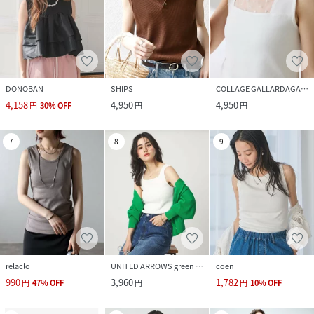
DONOBAN
SHIPS
COLLAGE GALLARDAGALANTE
4,158
4,950
4,950
円
30
%
OFF
円
円
7
8
9
relaclo
UNITED ARROWS green label relaxing
coen
990
3,960
1,782
円
47
%
OFF
円
円
10
%
OFF