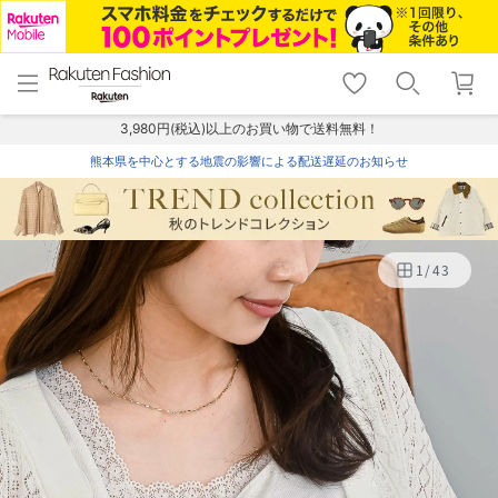
menu
home
search
favorite_border
shopping_cart
lock_outline
メニュー
トップ
検索
お気に入り
カート
ログイン
3,980円(税込)以上のお買い物で送料無料！
熊本県を中心とする地震の影響による配送遅延のお知らせ
1
/
43