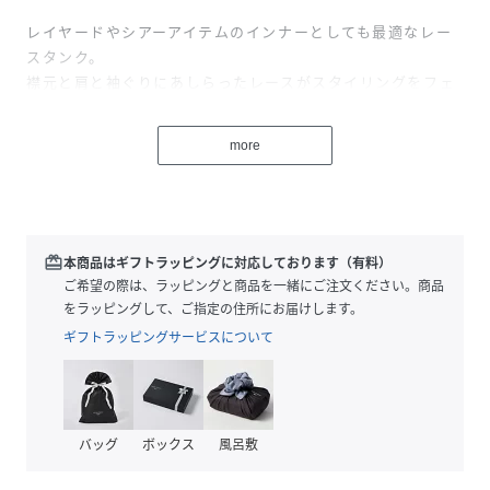
レイヤードやシアーアイテムのインナーとしても最適なレー
スタンク。
襟元と肩と袖ぐりにあしらったレースがスタイリングをフェ
ミニンに仕上げてくれます。
ショルダーの付け根にタックを施して立体感をプラス。
more
胸元のシャーリングも女性らしいデザインになっています。
伸縮性の良いリブカットソーで着心地も◎。
裏地なし
伸縮性あり
redeem
本商品はギフトラッピングに対応しております（有料）
薄手
ご希望の際は、ラッピングと商品を一緒にご注文ください。商品
織キズやだま等みられる場合もございます
をラッピングして、ご指定の住所にお届けします。
洗濯：手洗い可
ギフトラッピングサービスについて
※再入荷の場合、生産時期が異なるため色・素材・サイズ・
デザイン等多少異なる場合がございますので予めご了承くだ
さい
バッグ
ボックス
風呂敷