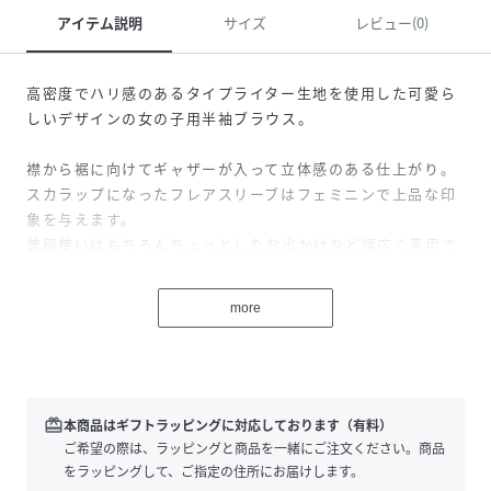
アイテム説明
サイズ
レビュー(0)
高密度でハリ感のあるタイプライター生地を使用した可愛ら
しいデザインの女の子用半袖ブラウス。
襟から裾に向けてギャザーが入って立体感のある仕上がり。
スカラップになったフレアスリーブはフェミニンで上品な印
象を与えます。
普段使いはもちろんちょっとしたお出かけなど幅広く着用で
きるのも嬉しいポイント。
左襟ぐりにロゴ入りチャームがついてアクセントに。
more
首ぐりにゴムの入った仕様でお着替えラクチンな仕様です。
※裄丈はギャザーにより多少の誤差が生じる事がございま
す。あらかじめご了承下さい。
redeem
本商品はギフトラッピングに対応しております（有料）
ご希望の際は、ラッピングと商品を一緒にご注文ください。商品
【TartineetChocolat (タルティーヌエショコラ）】
をラッピングして、ご指定の住所にお届けします。