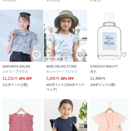
トバック
)
トバック
)
バック
)
クーポン対象
NARUMIYA ONLINE
BEBE ONLINE STORE
GIVENCHY BEAUTY
シャツ・ブラウス
カットソー・Tシャツ
香水
12,232
5,005
11,440
円
20
%
OFF
円
30
%
OFF
円
111
ポイント
(
1倍
)
455
ポイント
(
10%ポイント
104
ポイント
(
1倍
)
バック
)