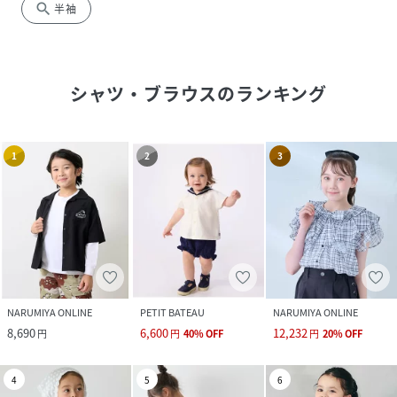
search
半袖
シャツ・ブラウス
のランキング
1
2
3
NARUMIYA ONLINE
PETIT BATEAU
NARUMIYA ONLINE
8,690
6,600
12,232
円
円
40
%
OFF
円
20
%
OFF
4
5
6