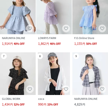
NARUMIYA ONLINE
LOWRYS FARM
F.O.Online Store
1,914
1,862
1,155
円
40
%
OFF
円
46
%
OFF
円
50
%
OFF
7
8
9
GLOBAL WORK
coca
NARUMIYA ONLINE
1,434
990
4,829
円
52
%
OFF
円
33
%
OFF
円