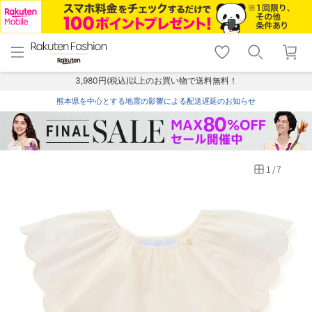
menu
home
search
favorite_border
shopping_cart
lock_outline
メニュー
トップ
検索
お気に入り
カート
ログイン
3,980円(税込)以上のお買い物で送料無料！
熊本県を中心とする地震の影響による配送遅延のお知らせ
1
/
7