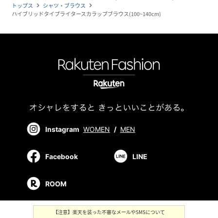
トップス
シャツ・ブラウス
navigate_next
navigate_next
ハイブリッドタイプライタースカラップブラウス(100~140cm)
Instagram
WOMEN
/
MEN
Facebook
LINE
ROOM
【注意】楽天を装った不審なメールやSMSについて