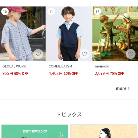
10
11
12
GLOBAL WORK
COMME CA ISM
moimoln
955
4,408
2,079
円
68
%
OFF
円
10
%
OFF
円
70
%
OFF
more
navigate_next
トピックス