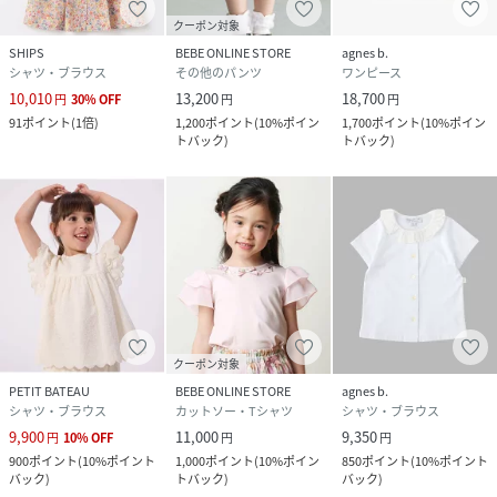
クーポン対象
SHIPS
BEBE ONLINE STORE
agnes b.
シャツ・ブラウス
その他のパンツ
ワンピース
10,010
13,200
18,700
円
30
%
OFF
円
円
91
ポイント
(
1倍
)
1,200
ポイント
(
10%ポイン
1,700
ポイント
(
10%ポイン
トバック
)
トバック
)
クーポン対象
PETIT BATEAU
BEBE ONLINE STORE
agnes b.
シャツ・ブラウス
カットソー・Tシャツ
シャツ・ブラウス
9,900
11,000
9,350
円
10
%
OFF
円
円
900
ポイント
(
10%ポイント
1,000
ポイント
(
10%ポイン
850
ポイント
(
10%ポイント
バック
)
トバック
)
バック
)