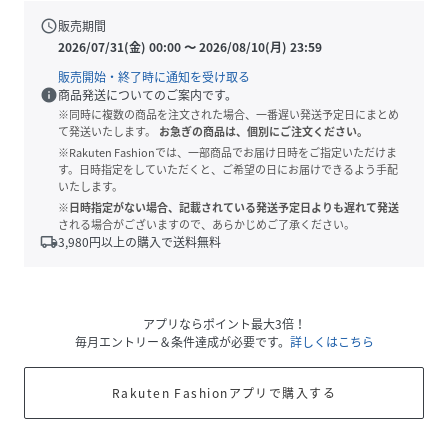
schedule
販売期間
2026/07/31(金) 00:00
〜
2026/08/10(月) 23:59
販売開始・終了時に通知を受け取る
info
商品発送についてのご案内です。
※同時に複数の商品を注文された場合、一番遅い発送予定日にまとめ
て発送いたします。
お急ぎの商品は、個別にご注文ください。
※Rakuten Fashionでは、一部商品でお届け日時をご指定いただけま
す。日時指定をしていただくと、ご希望の日にお届けできるよう手配
いたします。
※日時指定がない場合、記載されている発送予定日よりも遅れて発送
される場合がございますので、あらかじめご了承ください。
local_shipping
3,980
円以上の購入で送料無料
アプリならポイント最大3倍！
毎月エントリー＆条件達成が必要です。
詳しくはこちら
Rakuten Fashionアプリで購入する