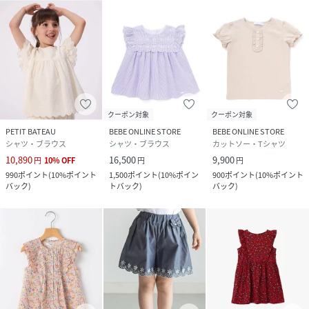
(
1726-71521-02-03 NS7866
)
クーポン対象
クーポン対象
PETIT BATEAU
BEBE ONLINE STORE
BEBE ONLINE STORE
シャツ・ブラウス
シャツ・ブラウス
カットソー・Tシャツ
10,890
16,500
9,900
円
10
%
OFF
円
円
990
ポイント
(
10%ポイント
1,500
ポイント
(
10%ポイン
900
ポイント
(
10%ポイント
バック
)
トバック
)
バック
)