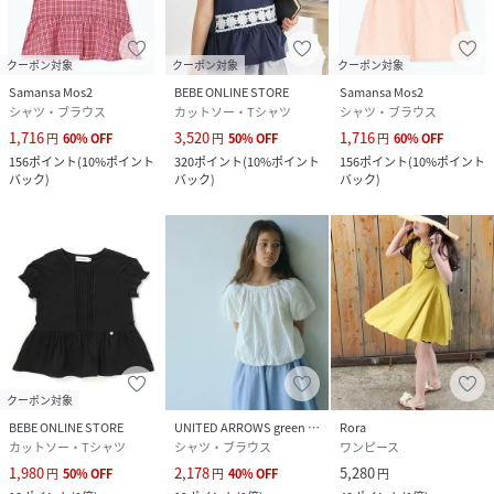
クーポン対象
クーポン対象
クーポン対象
Samansa Mos2
BEBE ONLINE STORE
Samansa Mos2
シャツ・ブラウス
カットソー・Tシャツ
シャツ・ブラウス
1,716
3,520
1,716
円
60
%
OFF
円
50
%
OFF
円
60
%
OFF
156
ポイント
(
10%ポイント
320
ポイント
(
10%ポイント
156
ポイント
(
10%ポイント
バック
)
バック
)
バック
)
クーポン対象
BEBE ONLINE STORE
UNITED ARROWS green label relaxing
Rora
カットソー・Tシャツ
シャツ・ブラウス
ワンピース
1,980
2,178
5,280
円
50
%
OFF
円
40
%
OFF
円