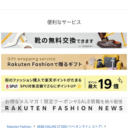
便利なサービス
Rakuten Fashion
BEBE ONLINE STORE (ベベ オンライン ストア)
navigate_next
navigate_next