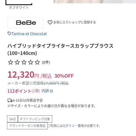
オフホワイト
favorite_border
お気に入りショップに登録する
Tartine et Chocolat
sell
ハイブリッドタイプライタースカラップブラウス
(100~140cm)
star_border
star_border
star_border
star_border
star_border
(
0
件
)
12,320
円 /税込
30
%OFF
メーカー希望小売価格
17,600
円 /税込
112
ポイント
1倍
内訳
local_shipping
4-15日以内発送予定
※サイズ・カラーによりお届け日が異なる場合があります。
SALE
ギフトラッピング対象
ブランドクーポン対象商品
ご利用には
ログイン
・獲得が必要です。