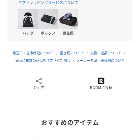
1977年に設立された、歴史あるフランスの子供服ブランドで
ギフトラッピングサービスについて
す。
フランスの伝統的な上質さを失わず、毎シーズン新しいイメ
ージを提案するタルティーヌエショコラは、
設立時からの想いを受け継ぎ進化しています。
バッグ
ボックス
風呂敷
日本での商品は、フランスのオリジナル商品を核として、
より日本の子供達に似合うカラーやデザインにアレンジさ
れ、展開されています。
発送日・在庫表記について
置き配について
交換・返品について
同時に複数の商品を注文された場合
メーカー希望小売価格について
性別タイプ
キッズ
原産国
中国
シェア
ROOMに投稿
素材
綿70% ポリエステル30%
サイズ
100cm、110cm、120cm、130cm、140cm
おすすめのアイテム
クリーニング
洗濯機
品番
NS7866_1726