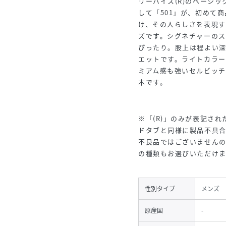
リーバイス
(R)のベーシ
して「501」が、初めて
け、その人らしさを表現す
ズです。シグネチャーの
ぴったり。股上は程よい
エットです。ライトカラー
ミアム感も強いセルビッ
本です。
※「(R)」のみが表記された
ドタブと同様に製品不具
不良品ではございません
の種類もお選びいただけ
性別タイプ
メンズ
原産国
-