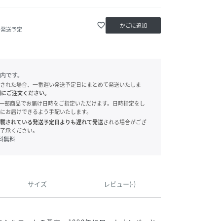
favorite_border
かごに追加
内発送予定
内です。
された場合、一番遅い発送予定日にまとめて発送いたしま
別にご注文ください。
onでは、一部商品でお届け日時をご指定いただけます。日時指定をし
にお届けできるよう手配いたします。
載されている発送予定日よりも遅れて発送
される場合がござ
了承ください。
料無料
サイズ
レビュー(-)