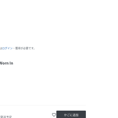
は
ログイン
・獲得が必要です。
Worn In
favorite_border
かごに追加
内発送予定