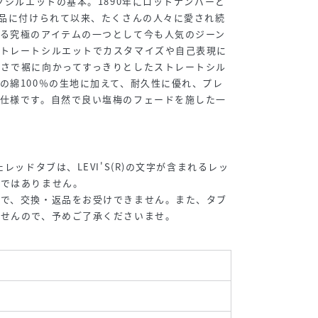
ックシルエットの基本。1890年にロットナンバーと
商品に付けられて以来、たくさんの人々に愛され続
る究極のアイテムの一つとして今も人気のジーン
ストレートシルエットでカスタマイズや自己表現に
深さで裾に向かってすっきりとしたストレートシル
の綿100％の生地に加えて、耐久性に優れ、プレ
チ仕様です。自然で良い塩梅のフェードを施した一
レッドタブは、LEVI'S(R)の文字が含まれるレッ
合ではありません。
ので、交換・返品をお受けできません。また、タブ
ませんので、予めご了承くださいませ。