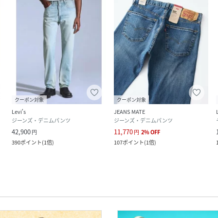
クーポン対象
クーポン対象
Levi's
JEANS MATE
ジーンズ・デニムパンツ
ジーンズ・デニムパンツ
42,900
11,770
円
円
2
%
OFF
390
ポイント
(
1倍
)
107
ポイント
(
1倍
)