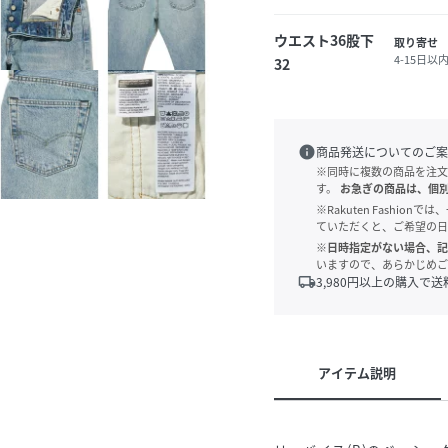
ウエスト36股下
取り寄せ
4-15日以
32
info
商品発送についてのご案
※同時に複数の商品を注文
す。
お急ぎの商品は、個
※Rakuten Fashi
ていただくと、ご希望の日
※日時指定がない場合、記
いますので、あらかじめご
local_shipping
3,980
円以上の購入で送
アイテム説明