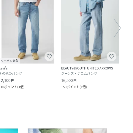
クーポン対象
クー
Levi's
BEAUTY&YOUTH UNITED ARROWS
Levi's
その他のパンツ
ジーンズ・デニムパンツ
ジー
12,100
16,500
7,920
円
円
110
ポイント
(
1倍
)
150
ポイント
(
1倍
)
72
ポ