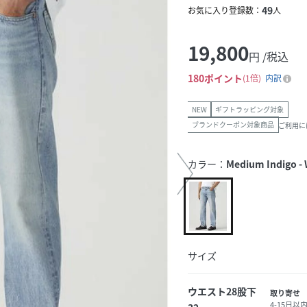
49
お気に入り登録数：
人
19,800
円 /税込
180
ポイント
1倍
内訳
NEW
ギフトラッピング対象
ブランドクーポン対象商品
ご利用に
カラー：
Medium Indigo - 
サイズ
ウエスト28股下
取り寄せ
4-15日以