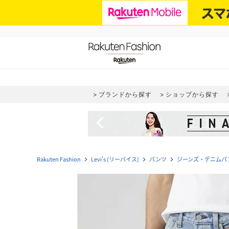
ブランドから探す
ショップから探す
navigate_before
Rakuten Fashion
Levi's (リーバイス)
パンツ
ジーンズ・デニムパ
navigate_next
navigate_next
navigate_next