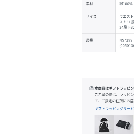
素材
綿100%
サイズ
ウエスト
スト31
34股下3
品番
NS7299
(
005013
redeem
本商品はギフトラッピン
ご希望の際は、ラッピン
て、ご指定の住所にお届
ギフトラッピングサービ