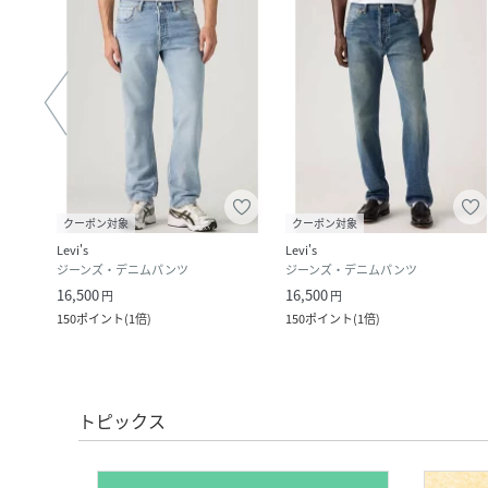
クーポン対象
クーポン対象
Levi's
Levi's
ジーンズ・デニムパンツ
ジーンズ・デニムパンツ
16,500
16,500
円
円
150
ポイント
(
1倍
)
150
ポイント
(
1倍
)
トピックス