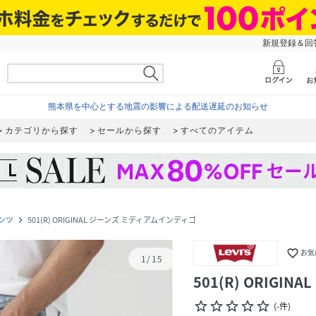
新規登録＆回答
熊本県を中心とする地震の影響による配送遅延のお知らせ
カテゴリから探す
セールから探す
すべてのアイテム
ンツ
501(R) ORIGINAL ジーンズ ミディアムインディゴ
navigate_next
favorite_border
お気
1
/
15
501(R) ORIG
star_border
star_border
star_border
star_border
star_border
(
-
件
)