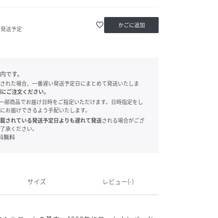
favorite_border
かごに追加
内発送予定
内です。
された場合、一番遅い発送予定日にまとめて発送いたしま
別にご注文ください。
onでは、一部商品でお届け日時をご指定いただけます。日時指定をし
にお届けできるよう手配いたします。
載されている発送予定日よりも遅れて発送
される場合がござ
了承ください。
料無料
サイズ
レビュー(-)