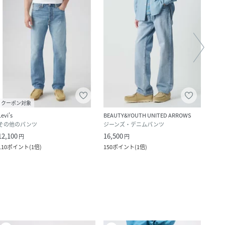
クーポン対象
クー
Levi's
BEAUTY&YOUTH UNITED ARROWS
Levi's
その他のパンツ
ジーンズ・デニムパンツ
ジー
12,100
16,500
7,920
円
円
110
ポイント
(
1倍
)
150
ポイント
(
1倍
)
72
ポ