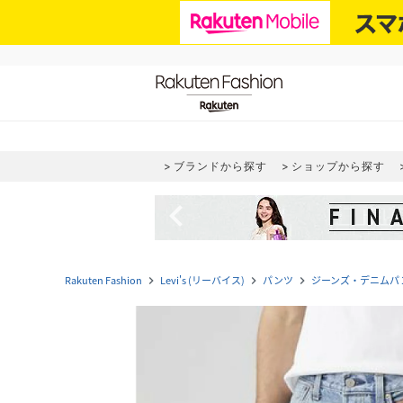
ブランドから探す
ショップから探す
navigate_before
Rakuten Fashion
Levi's (リーバイス)
パンツ
ジーンズ・デニムパ
navigate_next
navigate_next
navigate_next