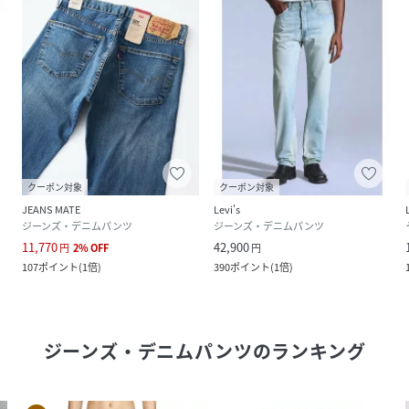
クーポン対象
クーポン対象
JEANS MATE
Levi's
ジーンズ・デニムパンツ
ジーンズ・デニムパンツ
11,770
42,900
円
2
%
OFF
円
107
ポイント
(
1倍
)
390
ポイント
(
1倍
)
ジーンズ・デニムパンツ
のランキング