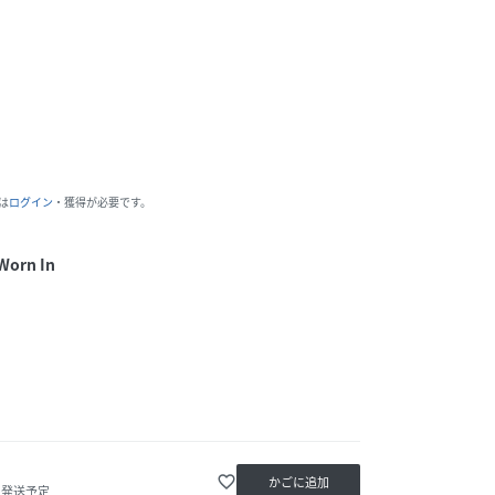
は
ログイン
・獲得が必要です。
Worn In
favorite_border
かごに追加
内発送予定