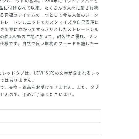
ックシルエットの基本。1890年にロットナンバーと
商品に付けられて以来、たくさんの人々に愛され続
る究極のアイテムの一つとして今も人気のジーン
ストレートシルエットでカスタマイズや自己表現に
深さで裾に向かってすっきりとしたストレートシル
の綿100％の生地に加えて、耐久性に優れ、プレ
チ仕様です。自然で良い塩梅のフェードを施した一
レッドタブは、LEVI'S(R)の文字が含まれるレッ
合ではありません。
ので、交換・返品をお受けできません。また、タブ
ませんので、予めご了承くださいませ。