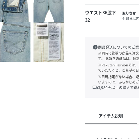
ウエスト36股下
取り寄せ
4-15日以
32
info
商品発送についてのご案
※同時に複数の商品を注文
す。
お急ぎの商品は、個
※Rakuten Fashi
ていただくと、ご希望の日
※日時指定がない場合、記
いますので、あらかじめご
local_shipping
3,980
円以上の購入で送
アイテム説明