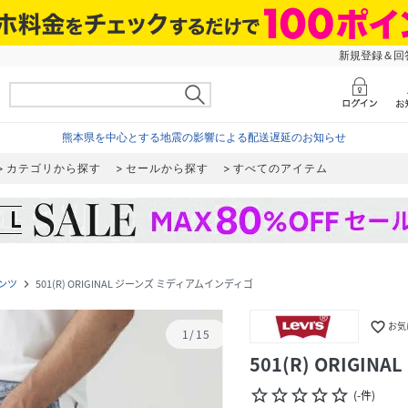
新規登録＆回答
熊本県を中心とする地震の影響による配送遅延のお知らせ
カテゴリから探す
セールから探す
すべてのアイテム
ンツ
501(R) ORIGINAL ジーンズ ミディアムインディゴ
navigate_next
favorite_border
お気
1
/
15
501(R) ORIG
star_border
star_border
star_border
star_border
star_border
(
-
件
)