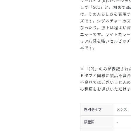
リーバイス
(R)のベーシ
して「501」が、初めて
け、その人らしさを表現す
ズです。シグネチャーの
ぴったり。股上は程よい
エットです。ライトカラー
ミアム感も強いセルビッ
本です。
※「(R)」のみが表記された
ドタブと同様に製品不具
不良品ではございません
の種類もお選びいただけ
性別タイプ
メンズ
原産国
-