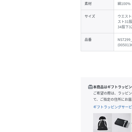
素材
綿100%
サイズ
ウエスト
スト31
34股下3
品番
NS7299
(
005013
redeem
本商品はギフトラッピン
ご希望の際は、ラッピン
て、ご指定の住所にお届
ギフトラッピングサービ