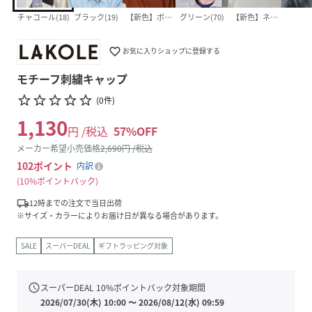
チャコール(18)
ブラック(19)
【新色】ボルドー(38)
グリーン(70)
【新色】ネイビー(88)
favorite_border
お気に入りショップに登録する
モチーフ刺繍キャップ
star_border
star_border
star_border
star_border
star_border
(
0
件
)
1,130
円 /税込
57
%OFF
メーカー希望小売価格
2,690
円 /税込
102
ポイント
内訳
10%ポイントバック
local_shipping
12時までの注文で当日出荷
※サイズ・カラーによりお届け日が異なる場合があります。
SALE
スーパーDEAL
ギフトラッピング対象
schedule
スーパーDEAL
10
%ポイントバック対象期間
2026/07/30(木) 10:00
〜
2026/08/12(水) 09:59