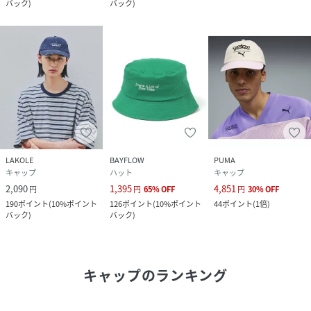
バック
)
バック
)
LAKOLE
BAYFLOW
PUMA
キャップ
ハット
キャップ
2,090
1,395
4,851
円
円
65
%
OFF
円
30
%
OFF
190
ポイント
(
10%ポイント
126
ポイント
(
10%ポイント
44
ポイント
(
1倍
)
バック
)
バック
)
キャップ
のランキング