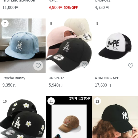
HYSTERIC GLAMOUR
A.P.C.
ONSPOTZ
11,000
9,900
4,730
円
円
50
%
OFF
円
7
8
9
Psycho Bunny
ONSPOTZ
A BATHING APE
9,350
5,940
17,600
円
円
円
10
11
12