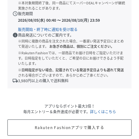
※本対象期間終了後、同一商品にてスーパーDEALキャンペーンが継続
実施されることがあります。
schedule
販売期間
2026/08/05(水) 00:40
〜
2026/08/10(月) 23:59
販売開始・終了時に通知を受け取る
info
商品発送についてのご案内です。
※同時に複数の商品を注文された場合、一番遅い発送予定日にまとめ
て発送いたします。
お急ぎの商品は、個別にご注文ください。
※Rakuten Fashionでは、一部商品でお届け日時をご指定いただけま
す。日時指定をしていただくと、ご希望の日にお届けできるよう手配
いたします。
※日時指定がない場合、記載されている発送予定日よりも遅れて発送
される場合がございますので、あらかじめご了承ください。
local_shipping
3,980
円以上の購入で送料無料
アプリならポイント最大3倍！
毎月エントリー＆条件達成が必要です。
詳しくはこちら
Rakuten Fashionアプリで購入する