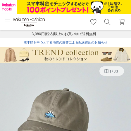
menu
home
search
favorite_border
shopping_cart
lock_outline
メニュー
トップ
検索
お気に入り
カート
ログイン
3,980円(税込)以上のお買い物で送料無料！
熊本県を中心とする地震の影響による配送遅延のお知らせ
1
/
33