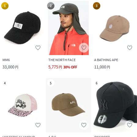
1
2
3
MM6
THE NORTH FACE
A BATHING APE
33,000
5,775
11,000
円
円
30
%
OFF
円
4
5
6