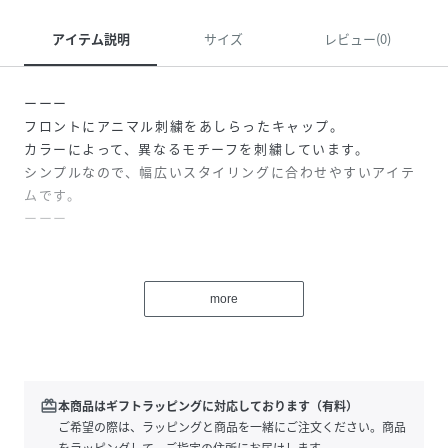
アイテム説明
サイズ
レビュー(0)
ーーー
フロントにアニマル刺繍をあしらったキャップ。
カラーによって、異なるモチーフを刺繍しています。
シンプルなので、幅広いスタイリングに合わせやすいアイテ
ムです。
ーーー
性別タイプ
メンズ
more
素材
本体:綿100%
サイズ
Ｆ
品番
NS1656_291823
redeem
本商品はギフトラッピングに対応しております（有料）
(
291823-18-09 NS1656
)
ご希望の際は、ラッピングと商品を一緒にご注文ください。商品
をラッピングして、ご指定の住所にお届けします。