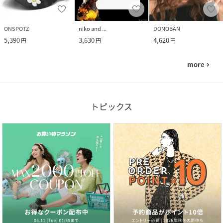
ONSPOTZ
niko and ...
DONOBAN
5,390
3,630
4,620
円
円
円
more
navigate_next
トピックス