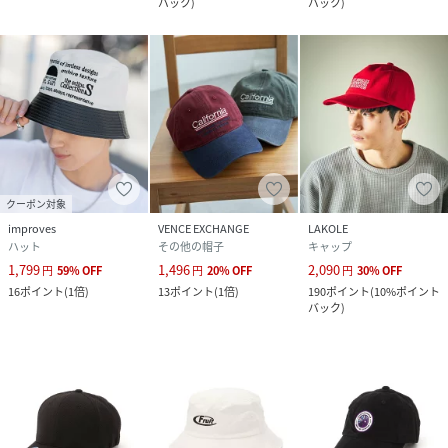
バック
)
バック
)
クーポン対象
improves
VENCE EXCHANGE
LAKOLE
ハット
その他の帽子
キャップ
1,799
1,496
2,090
円
59
%
OFF
円
20
%
OFF
円
30
%
OFF
16
ポイント
(
1倍
)
13
ポイント
(
1倍
)
190
ポイント
(
10%ポイント
バック
)