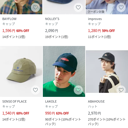
クーポン対象
BAYFLOW
NOLLEY'S
improves
キャップ
キャップ
キャップ
1,596
2,090
1,280
円
60
%
OFF
円
円
59
%
OFF
14
ポイント
(
1倍
)
19
ポイント
(
1倍
)
11
ポイント
(
1倍
)
SENSE OF PLACE
LAKOLE
ABAHOUSE
キャップ
キャップ
ハット
1,540
990
2,970
円
60
%
OFF
円
63
%
OFF
円
14
ポイント
(
1倍
)
90
ポイント
(
10%ポイント
270
ポイント
(
10%ポイント
バック
)
バック
)