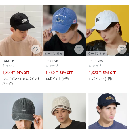
クーポン対象
クーポン対象
LAKOLE
improves
improves
キャップ
キャップ
キャップ
1,390
1,430
1,320
円
44
%
OFF
円
63
%
OFF
円
58
%
OFF
126
ポイント
(
10%ポイント
13
ポイント
(
1倍
)
12
ポイント
(
1倍
)
バック
)