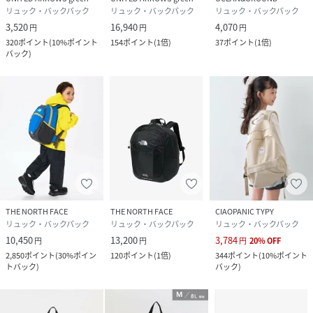
リュック・バックパック
リュック・バックパック
リュック・バックパック
3,520
16,940
4,070
円
円
円
320
ポイント
(
10%ポイント
154
ポイント
(
1倍
)
37
ポイント
(
1倍
)
バック
)
THE NORTH FACE
THE NORTH FACE
CIAOPANIC TYPY
リュック・バックパック
リュック・バックパック
リュック・バックパック
10,450
13,200
3,784
円
円
円
20
%
OFF
2,850
ポイント
(
30%ポイン
120
ポイント
(
1倍
)
344
ポイント
(
10%ポイント
トバック
)
バック
)