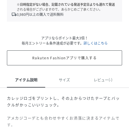
※日時指定がない場合、記載されている発送予定日よりも遅れて発送
される場合がございますので、あらかじめご了承ください。
local_shipping
3,980
円以上の購入で送料無料
アプリならポイント最大3倍！
毎月エントリー＆条件達成が必要です。
詳しくはこちら
Rakuten Fashionアプリで購入する
アイテム説明
サイズ
レビュー(-)
カレッジロゴをプリントし、その上からつけたテープとバッ
クルがかっこいいリュック。
アメカジコーデとも合わせやすくお洒落に決まるアイテムで
す。