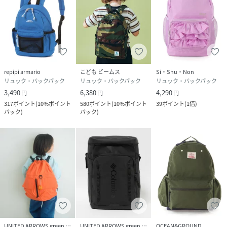
repipi armario
こども ビームス
Si・Shu・Non
リュック・バックパック
リュック・バックパック
リュック・バックパック
3,490
6,380
4,290
円
円
円
317
ポイント
(
10%ポイント
580
ポイント
(
10%ポイント
39
ポイント
(
1倍
)
バック
)
バック
)
UNITED ARROWS green label relaxing
UNITED ARROWS green label relaxing
OCEAN&GROUND