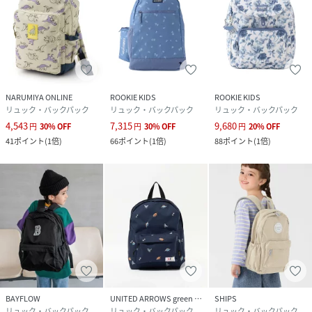
NARUMIYA ONLINE
ROOKIE KIDS
ROOKIE KIDS
リュック・バックパック
リュック・バックパック
リュック・バックパック
4,543
7,315
9,680
円
30
%
OFF
円
30
%
OFF
円
20
%
OFF
41
ポイント
(
1倍
)
66
ポイント
(
1倍
)
88
ポイント
(
1倍
)
BAYFLOW
UNITED ARROWS green label relaxing
SHIPS
リュック・バックパック
リュック・バックパック
リュック・バックパック