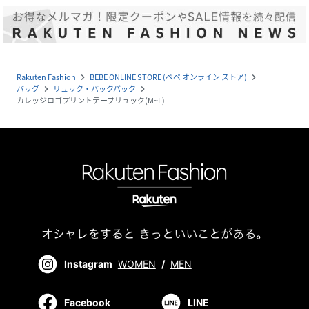
Rakuten Fashion
BEBE ONLINE STORE (ベベ オンライン ストア)
navigate_next
navigate_next
バッグ
リュック・バックパック
navigate_next
navigate_next
カレッジロゴプリントテープリュック(M~L)
Instagram
WOMEN
/
MEN
Facebook
LINE