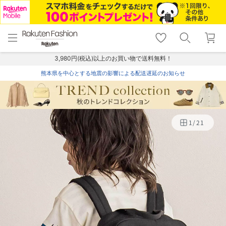
menu
home
search
favorite_border
shopping_cart
lock_outline
メニュー
トップ
検索
お気に入り
カート
ログイン
3,980円(税込)以上のお買い物で送料無料！
熊本県を中心とする地震の影響による配送遅延のお知らせ
1
/
21