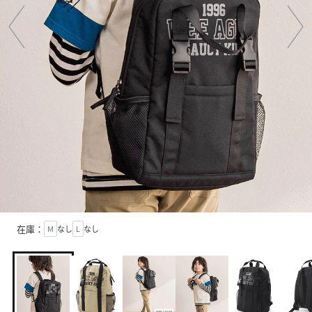
在庫：
M
なし
L
なし