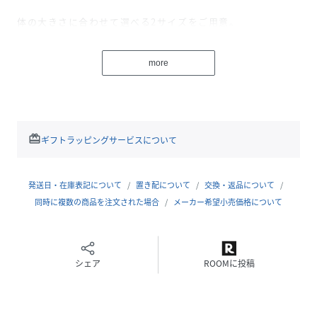
体の大きさに合わせて選べる2サイズをご用意。
カラーはブラック・ベージュでのお洋服に合わせやすい2カ
ラーでの展開です♪
more
荷物を出し入れしやすいWファスナー仕様で、
サイドやフロントにもポケットを完備し遠足や行事にも重宝
間違いなしのアイテムです。
redeem
ギフトラッピングサービスについて
【WASK（ワスク）】
WEEAGEDSAUCYKID「我々は小生意気な子供であ
る・・・」
発送日・在庫表記について
置き配について
交換・返品について
自由で遊び心満載な男の子たちへ
同時に複数の商品を注文された場合
メーカー希望小売価格について
アメリカンテイストをベースにその時々のトレンドや異なる
要素をプラス
エッジの効いたカジュアルスタイルをキッズウェアで表現
シェア
ROOMに投稿
性別タイプ
キッズ