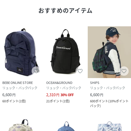
原産国
中国
おすすめのアイテム
素材
-
サイズ
M、L
クリーニング
洗濯不可
品番
NS0723_1354
(
1354-71607-04-05 NS0723
)
BEBE ONLINE STORE
OCEAN&GROUND
SHIPS
リュック・バックパック
リュック・バックパック
リュック・バックパック
6,600
2,310
6,600
円
円
30
%
OFF
円
60
ポイント
(
1倍
)
21
ポイント
(
1倍
)
600
ポイント
(
10%ポイント
バック
)