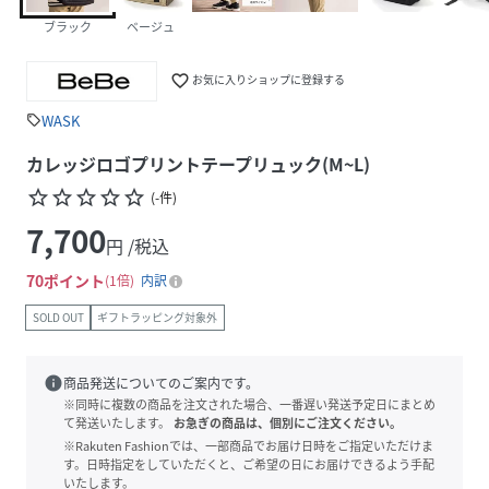
ブラック
ベージュ
favorite_border
お気に入りショップに登録する
WASK
sell
カレッジロゴプリントテープリュック(M~L)
star_border
star_border
star_border
star_border
star_border
(
-
件
)
7,700
円 /税込
70
ポイント
1倍
内訳
SOLD OUT
ギフトラッピング対象外
info
商品発送についてのご案内です。
※同時に複数の商品を注文された場合、一番遅い発送予定日にまとめ
て発送いたします。
お急ぎの商品は、個別にご注文ください。
※Rakuten Fashionでは、一部商品でお届け日時をご指定いただけま
す。日時指定をしていただくと、ご希望の日にお届けできるよう手配
いたします。