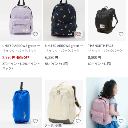
UNITED ARROWS green label relaxing
UNITED ARROWS green label relaxing
THE NORTH FACE
リュック・バックパック
リュック・バックパック
リュック・バックパック
2,970
6,380
8,800
円
40
%
OFF
円
円
270
ポイント
(
10%ポイント
58
ポイント
(
1倍
)
80
ポイント
(
1倍
)
バック
)
クーポン対象