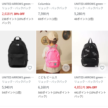
UNITED ARROWS green label relaxing
Columbia
UNITED ARROWS green label relaxing
リュック・バックパック
リュック・バックパック
リュック・バックパック
2,618
7,590
5,280
円
30
%
OFF
円
円
238
ポイント
(
10%ポイント
69
ポイント
(
1倍
)
48
ポイント
(
1倍
)
バック
)
UNITED ARROWS green label relaxing
こども ビームス
UNITED ARROWS green label relaxing
リュック・バックパック
リュック・バックパック
リュック・バックパック
5,940
6,160
4,851
円
円
円
30
%
OFF
54
ポイント
(
1倍
)
560
ポイント
(
10%ポイント
441
ポイント
(
10%ポイント
バック
)
バック
)